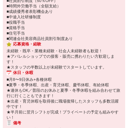
■社員割引制度（50％OFF）
■時間外労働手当（全額支給）
■成績優秀者表彰機会あり
■中途入社研修制度
■役職手当
■資格手当
■住宅手当
■関連会社美容商品社員割引制度あり
応募資格・経験
未経験・既卒・業種未経験・社会人未経験者も歓迎！
★アパレルショップでの接客・販売に携わりたい方歓迎しま
す！
★スタッフの半数以上が未経験でスタートしています。
休日・休暇
■月8〜9日休み+各種休暇
■夏季・冬季休暇、出産・育児休暇、慶弔休暇、有給休暇
★連休もOK／普段のお休みと夏季・冬季休暇を組み合わせて旅
行に行くこともできます！
★出産・育児休暇を取得後に職場復帰したスタッフも多数活躍
中です！
★半月前に翌月シフトが完成！プライベートの予定も組みやす
い！
備考