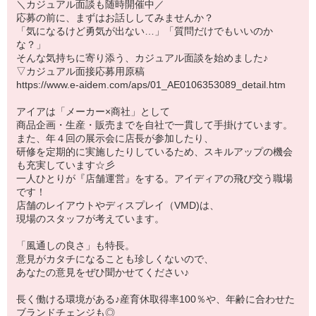
＼カジュアル面談も随時開催中／
応募の前に、まずはお話ししてみませんか？
「気になるけど勇気が出ない…」「質問だけでもいいのか
な？」
そんな気持ちに寄り添う、カジュアル面談を始めました♪
▽カジュアル面接応募用原稿
https://www.e-aidem.com/aps/01_AE0106353089_detail.htm
アイアは「メーカー×商社」として
商品企画・生産・販売までを自社で一貫して手掛けています。
また、年４回の展示会に店長が参加したり、
研修を定期的に実施したりしているため、スキルアップの機会
も充実しています☆彡
一人ひとりが『店舗運営』をする。アイディアの飛び交う職場
です！
店舗のレイアウトやディスプレイ（VMD)は、
現場のスタッフが考えています。
「風通しの良さ」も特長。
意見がカタチになることも珍しくないので、
あなたの意見をぜひ聞かせてください♪
長く働ける環境がある♪産育休取得率100％や、年齢に合わせた
ブランドチェンジも◎