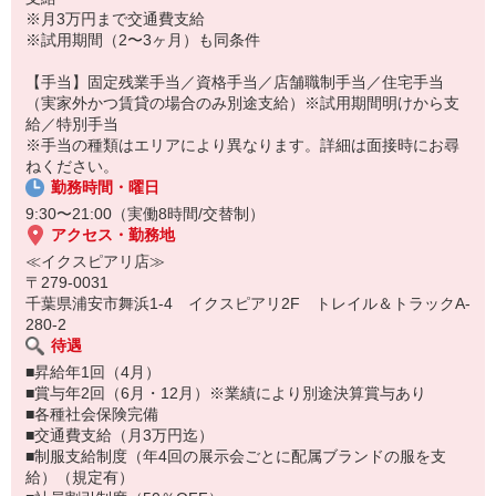
＼永年勤続表彰有／
※月3万円まで交通費支給
◆勤続5年・15年の節目に社員の新たな挑戦を応援する制有。
※試用期間（2〜3ヶ月）も同条件
趣味・スキル習得など社員自身の成長につながる活動を応援しま
す。
【手当】固定残業手当／資格手当／店舗職制手当／住宅手当
◆海外研修実施（2025年度）
（実家外かつ賃貸の場合のみ別途支給）※試用期間明けから支
ショップスタッフとして10年以上勤務する社員対象。
給／特別手当
特別な体験を後押しする支援金を支給します。
※手当の種類はエリアにより異なります。詳細は面接時にお尋
※今年は韓国に行きました
ねください。
勤務時間・曜日
9:30〜21:00（実働8時間/交替制）
アクセス・勤務地
≪イクスピアリ店≫
〒279-0031
千葉県浦安市舞浜1-4 イクスピアリ2F トレイル＆トラックA-
280-2
待遇
■昇給年1回（4月）
■賞与年2回（6月・12月）※業績により別途決算賞与あり
■各種社会保険完備
■交通費支給（月3万円迄）
■制服支給制度（年4回の展示会ごとに配属ブランドの服を支
給）（規定有）