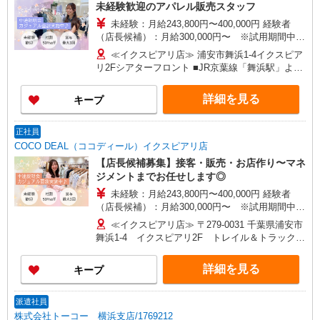
未経験歓迎のアパレル販売スタッフ
未経験：月給243,800円〜400,000円 経験者
（店長候補）：月給300,000円〜 ※試用期間中は
270,000円〜 ★固定残業手当：30,800円（月給に
≪イクスピアリ店≫ 浦安市舞浜1-4イクスピア
含む） ※経験・能力考慮 ※固定残業時間は1ヶ月
リ2Fシアターフロント ■JR京葉線「舞浜駅」より
あたり20時間、超過時は追加で残業手当支給 ※月
徒歩6分
3万円まで交通費支給 ※試用期間（2〜3ヶ月）も
詳細を見る
キープ
同条件 【手当】固定残業手当／資格手当／店舗職
制手当／住宅手当（実家外かつ賃貸の場合のみ別
途支給）※試用期間明けから支給／特別手当 ※手
正社員
当の種類はエリアにより異なります。詳細は面接
COCO DEAL（ココディール）イクスピアリ店
時にお尋ねください。
【店長候補募集】接客・販売・お店作り〜マネ
ジメントまでお任せします◎
未経験：月給243,800円〜400,000円 経験者
（店長候補）：月給300,000円〜 ※試用期間中は
270,000円〜 ★固定残業手当：30,800円（月給に
≪イクスピアリ店≫ 〒279-0031 千葉県浦安市
含む） ※経験・能力考慮 ※固定残業時間は1ヶ月
舞浜1-4 イクスピアリ2F トレイル＆トラックA-
あたり20時間、超過時は追加で残業手当支給 ※月
280-2
3万円まで交通費支給 ※試用期間（2〜3ヶ月）も
詳細を見る
キープ
同条件 【手当】固定残業手当／資格手当／店舗職
制手当／住宅手当（実家外かつ賃貸の場合のみ別
途支給）※試用期間明けから支給／特別手当 ※手
派遣社員
当の種類はエリアにより異なります。詳細は面接
株式会社トーコー 横浜支店/1769212