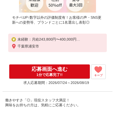
モチベUP↑数字以外の評価制度有！お客様の声・SNS更
新への姿勢等、ブランドごとに1名選出し表彰◎
未経験：月給243,800円〜400,000円
経験者（店長候補）：月給300,000円〜 ※試用期間
千葉県浦安市
中は270,000円〜
★固定残業手当：30,800円（月給に含む）
※経験・能力考慮
応募画面へ進む
※固定残業時間は1ヶ月あたり20時間、超過時は追加
で残業手当支給
1分で応募完了!!
キープ
※月3万円まで交通費支給
求人応募期間：2026/07/24～2026/08/19
※試用期間（2〜3ヶ月）も同条件
【手当】固定残業手当／資格手当／店舗職制手当／
住宅手当（実家外かつ賃貸の場合のみ別途支給）※
働きやすさ「◎」現役スタッフ大満足！
試用期間明けから支給／特別手当
興味をお持ちの方は、気軽にご応募ください。
※手当の種類はエリアにより異なります。詳細は面
接時にお尋ねください。
☆☆☆ポイント☆☆☆