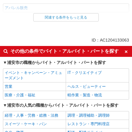
アパレル販売
関連する条件をもっと見る
同じ雇用形態から舞浜駅の求人を探す
正社員
同じ特徴から舞浜駅の求人を探す
ID：AC1204133063
入社日応相談
即日勤務OK
その他の条件でバイト・アルバイト・パートを探す
Web面接OK
友達と応募OK
浦安市の職種からバイト・アルバイト・パートを探す
職場見学OKまたは説明会あり
未経験歓迎
イベント・キャンペーン・アミュ
IT・クリエイティブ
経験者・有資格者歓迎
新卒・第二新卒歓迎
ーズメント
学歴不問
ブランクOK
営業
ヘルス・ビューティー
ボーナス・賞与あり
昇給あり
医療・介護・福祉
軽作業・製造・物流
服装自由
髪型・髪色自由
浦安市の人気の職種からバイト・アルバイト・パートを探す
ネイルOK
ピアスOK
経理・人事・労務・総務・法務
調理・調理補助・調理師
残業ほぼなし
交通費支給
スイーツ・ケーキ・パン
レストラン・専門料理店
社会保険あり
家賃補助・住宅手当有