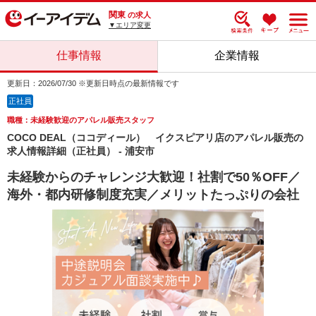
関東
の求人
▼エリア変更
仕事情報
企業情報
更新日：2026/07/30 ※更新日時点の最新情報です
正社員
職種：未経験歓迎のアパレル販売スタッフ
COCO DEAL（ココディール） イクスピアリ店のアパレル販売の
求人情報詳細（正社員） - 浦安市
未経験からのチャレンジ大歓迎！社割で50％OFF／
海外・都内研修制度充実／メリットたっぷりの会社