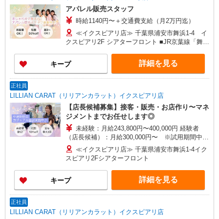
アパレル販売スタッフ
時給1140円〜＋交通費支給（月2万円迄）
≪イクスピアリ店≫ 千葉県浦安市舞浜1-4 イ
クスピアリ2F シアターフロント ■JR京葉線「舞浜
駅」より徒歩6分
詳細を見る
キープ
正社員
LILLIAN CARAT（リリアンカラット）イクスピアリ店
【店長候補募集】接客・販売・お店作り〜マネ
ジメントまでお任せします◎
未経験：月給243,800円〜400,000円 経験者
（店長候補）：月給300,000円〜 ※試用期間中は
270,000円〜 ★固定残業手当：30,800円（月給に
≪イクスピアリ店≫ 千葉県浦安市舞浜1-4イク
含む） ※経験・能力考慮 ※固定残業時間は1ヶ月
スピアリ2Fシアターフロント
あたり20時間、超過時は追加で残業手当支給 ※月
3万円まで交通費支給 ※試用期間（2〜3ヶ月）も
詳細を見る
キープ
同条件 【手当】固定残業手当／資格手当／店舗職
制手当／住宅手当（実家外かつ賃貸の場合のみ別
途支給）※試用期間明けから支給／特別手当 ※手
正社員
当の種類はエリアにより異なります。詳細は面接
LILLIAN CARAT（リリアンカラット）イクスピアリ店
時にお尋ねください。