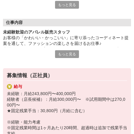
もっと見る
【結婚休暇の連休可】
5日連休の取得可能♪
【産休・育休取得率100％】
復帰後の時短勤務など生活環境に合わせた働き方もできます。こ
仕事内容
うした働き方がキャリアUPに影響する心配なし！
未経験歓迎のアパレル販売スタッフ
【ライブラリースペース（会社内）有】
お客様の「かわいい・かっこいい」に寄り添ったコーディネート提
様々な分野の本を常備！ショップスタッフの利用可能。
案を通して、ファッションの楽しさを届けるお仕事♪
【1シーズン1〜2コーデ分支給（規定あり）】
売場づくりやディスプレイは、スタッフみんなでアイデアを出しな
入社時期の影響なし！
もっと見る
がらトレンド感を演出。
SNSでブランドの魅力を発信するチャンスも！
他にもメリットいっぱい♪
同世代の仲間が多く、気軽に相談し合える雰囲気で安心。
■安定経営！続々新店OPEN
未経験からでも研修制度でしっかり成長でき、オシャレも人とのつ
■半月前に翌月のシフト完成
募集情報（正社員）
ながりも思いっきり楽しめますよ。
■入社特典有※配属による
希望や適性に合わせ、着実にステップUPが目指せる環境が整ってい
■50％の社員割引・制服無料支給有
給与
ます。
未経験：月給243,800円〜400,000円
経験者（店長候補）：月給300,000円〜 ※試用期間中は270,0
＼オンライン会社説明会を実施します／
00円〜
7/30（木）13：00 ／ 8/7（金）16：00
★固定残業手当：30,800円（月給に含む）
＼＊採用＊Instagramページ／
※経験・能力考慮
https://www.instagram.com/aiia_recruit/
※固定残業時間は1ヶ月あたり20時間、超過時は追加で残業手当
支給