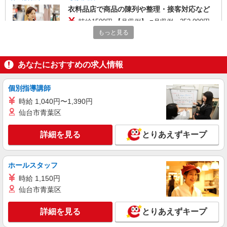
時にお尋ねください。
衣料品店で商品の陳列や整理・接客対応など
時給1500円 【月収例】 ■月収例 252,000円
（内訳）1500円×8h×21日
もっと見る
千葉県浦安市北栄
あなたにおすすめの求人情報
詳細を見る
キープ
個別指導講師
アルバイト
Three Four Time（スリーフォータイム） アトレ新浦安店
時給 1,040円〜1,390円
雑貨担当の販売スタッフ
仙台市青葉区
時給1300円以上 ※試用期間3カ月有（同条件）
★映画、カフェ、旅行など、 特別価格で利用で
詳細を見る
とりあえずキープ
きる優待制度も有♪
千葉県浦安市入船1-1-1 アトレ新浦安 2F
ホールスタッフ
詳細を見る
キープ
時給 1,150円
仙台市青葉区
正社員
Three Four Time（スリーフォータイム） アトレ新浦安店
詳細を見る
とりあえずキープ
雑貨担当の販売スタッフ
月給224000円以上 ※残業代は別途支給 ※経験