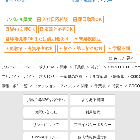
弁当・惣菜
配送・配達ドライバー
産休・育休取得実績あり
各種手当（家族・役職・インセン
ティブなど）あり
社割・特典あり
研修制度あり
アパレル販売
入社日応相談
即日勤務OK
同じ職種から求人を探す
Web面接OK
友達と応募OK
ファッション・アパレル
職場見学OKまたは説明会あり
未経験歓迎
アパレル販売
経験者・有資格者歓迎
新卒・第二新卒歓迎
学歴不問
もっと見る
同じ特徴から求人を探す
アルバイト・バイト・求人TOP
関東
千葉県
浦安市
COCO DEAL
未経験歓迎
ボーナス・賞与あり
アルバイト・バイト・求人TOP
千葉県の路線
ＪＲ京葉線
舞浜駅
CO
服装自由
交通費支給
職種・条件一覧
ファッション・アパレル
関東
千葉県
浦安市
COC
社会保険あり
産休・育休取得実績あり
掲載ご希望のお客様へ
よくある質問
お問い合わせ
利用規約
リンクについて
プライバシーポリシー
Cookieポリシー
個人情報保護方針