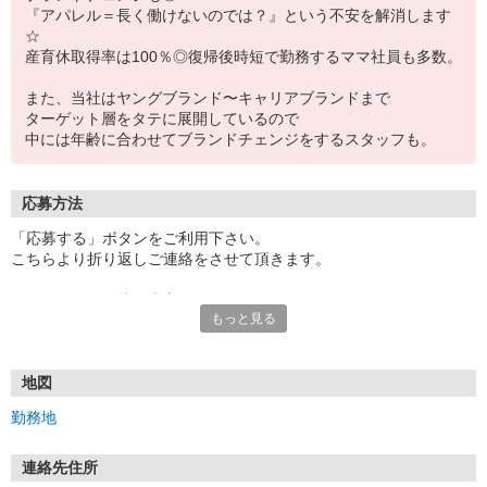
『アパレル＝長く働けないのでは？』という不安を解消します
☆
産育休取得率は100％◎復帰後時短で勤務するママ社員も多数。
また、当社はヤングブランド〜キャリアブランドまで
ターゲット層をタテに展開しているので
中には年齢に合わせてブランドチェンジをするスタッフも。
応募方法
「応募する」ボタンをご利用下さい。
こちらより折り返しご連絡をさせて頂きます。
エントリー⇒面接⇒内定！
もっと見る
●面接1回！即日内定も可
●面接は本社、または各地域で行います。
※オンライン面接も対応していますので、お気軽にご相談くださ
い。
地図
勤務地
※お電話でのご応募もお待ちしております。
電話での応募の場合は「イーアイデムを見ました」とお伝えくださ
い。
連絡先住所