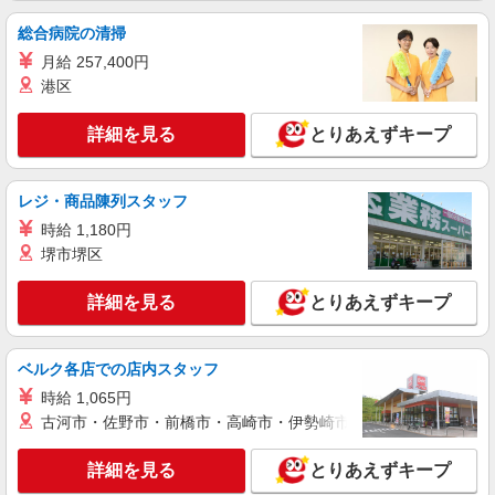
能力考慮いたします。 ※試用期間最大6ケ月
総合病院の清掃
千葉県浦安市入船1-1-1 アトレ新浦安 2F
月給 257,400円
港区
詳細を見る
キープ
詳細を見る
とりあえずキープ
契約社員
Three Four Time（スリーフォータイム） アトレ新浦安店
雑貨担当の販売スタッフ
レジ・商品陳列スタッフ
月給224000円以上 ※6カ月試用期間有（同条
時給 1,180円
件） ※経験・能力を考慮する
堺市堺区
千葉県浦安市入船1-1-1 アトレ新浦安 2F
詳細を見る
とりあえずキープ
詳細を見る
キープ
ベルク各店での店内スタッフ
時給 1,065円
古河市・佐野市・前橋市・高崎市・伊勢崎市・太田市・館林市・
詳細を見る
とりあえずキープ