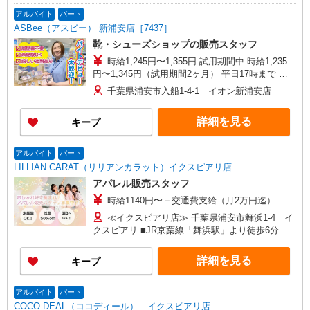
プラザ店 ▽他、詳しくは備考をご参照ください。
アルバイト
パート
ASBee（アスビー） 新浦安店［7437］
靴・シューズショップの販売スタッフ
時給1,245円〜1,355円 試用期間中 時給1,235
円〜1,345円（試用期間2ヶ月） 平日17時まで 時
給1,245円 平日17〜20時まで 時給1,295円 平日20
千葉県浦安市入船1-4-1 イオン新浦安店
時〜 時給1,295円 日・祝17時まで 時給1,295円
日・祝17〜20時まで 時給1,355円 日・祝20時〜 時
詳細を見る
キープ
給1,355円 ※資格・経験による
アルバイト
パート
LILLIAN CARAT（リリアンカラット）イクスピアリ店
アパレル販売スタッフ
時給1140円〜＋交通費支給（月2万円迄）
≪イクスピアリ店≫ 千葉県浦安市舞浜1-4 イ
クスピアリ ■JR京葉線「舞浜駅」より徒歩6分
詳細を見る
キープ
アルバイト
パート
COCO DEAL（ココディール） イクスピアリ店