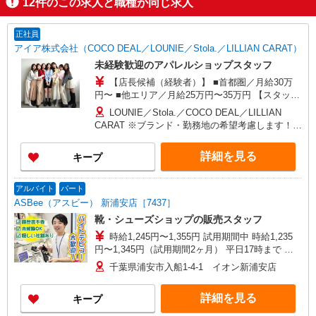
12
件のこの求人と職種が同じ求人
正社員
アイア株式会社（COCO DEAL／LOUNIE／Stola.／LILLIAN CARAT）
未経験歓迎のアパレルショップスタッフ
【店長候補（経験者）】 ■首都圏／月給30万
円〜 ■他エリア／月給25万円〜35万円 【スタッ
フ】 ■首都圏／月給24万3,800円〜40万円 ■大阪／
LOUNIE／Stola.／COCO DEAL／LILLIAN
月給23万3,500円〜35万円 ■京都、兵庫、愛知、岐
CARAT ※ブランド・勤務地の希望考慮します！※
阜、福岡／月給22万7,800円〜35万円 ■他エリア／
転勤なし 更に東京、神奈川、千葉、埼玉、北海
月給22万2,100円〜35万円 固定残業手当含む（1ヶ
道、宮城（仙台）、愛知、岐阜、大阪、兵庫、京
詳細を見る
キープ
月あたり20時間）※超過時は追加支給 首都圏エリ
都、和歌山、岡山、広島、愛媛、福岡、長崎、宮
ア：30,800円 大阪：29,500円 京都、兵庫、愛知、
崎、熊本などの各店舗で募集しています。
岐阜、福岡：28,800円 他：28,100円 ※経験・能力
【COCO DEAL】 札幌PARCO店 ルミネ新宿
アルバイト
パート
考慮 ※試用期間3ヶ月も同条件（首都圏：店長候
LUMINE2店／ルミネ池袋店／ルミネ横浜／ルミネ
ASBee（アスビー） 新浦安店［7437］
補は月給27万円〜）
大宮店／ルミネ有楽町店 ルミネ立川店／ルミネ町
靴・シューズショップの販売スタッフ
田店／池袋PARCO店／東京スカイツリータウン・
時給1,245円〜1,355円 試用期間中 時給1,235
ソラマチ店 イクスピアリ店／イオンレイクタウン
円〜1,345円（試用期間2ヶ月） 平日17時まで 時
店／ジョイナス店／テラスモール湘南店 タカシマ
給1,245円 平日17〜20時まで 時給1,295円 平日20
ヤ ゲートタワーモール店／イオンモール各務原イ
千葉県浦安市入船1-4-1 イオン新浦安店
時〜 時給1,295円 日・祝17時まで 時給1,295円
ンター店／イオン大高SC店 なんばCITY店／天王
日・祝17〜20時まで 時給1,355円 日・祝20時〜 時
寺MIO店／阪神梅田本店／京都ポルタ店／阪急西
詳細を見る
キープ
給1,355円 ※資格・経験による
宮ガーデンズ店 ルクアイーレ大阪店／岡山一番街
店／ミナモア広島店／博多阪急店／天神ソラリア