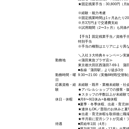
★固定残業手当：30,800円（
※経験・能力考慮
※固定残業時間は1ヶ月あたり2
※月3万円まで交通費支給
※試用期間（2〜3ヶ月）も同条
【手当】固定残業手当／資格手
特別手当
※手当の種類はエリアにより異
＼入社３大特典キャンペーン実
勤務地
≪蒲田東急プラザ店≫
東京都大田区西蒲田7-69-1 蒲
■各線「蒲田駅」より徒歩3分
勤務時間・曜
9:30〜21:00（実働8時間/交替制
日
応募資格・経
未経験・既卒・業種未経験・社
験
★アパレルショップでの接客・
★スタッフの半数以上が未経験
休日・休暇
■月8〜9日休み+各種休暇
■夏季・冬季休暇、出産・育児
★連休もOK／普段のお休みと
★出産・育児休暇を取得後に職
★半月前に翌月シフトが完成！
待遇
■昇給年1回（4月）
■賞与年2回（6月・12月）※