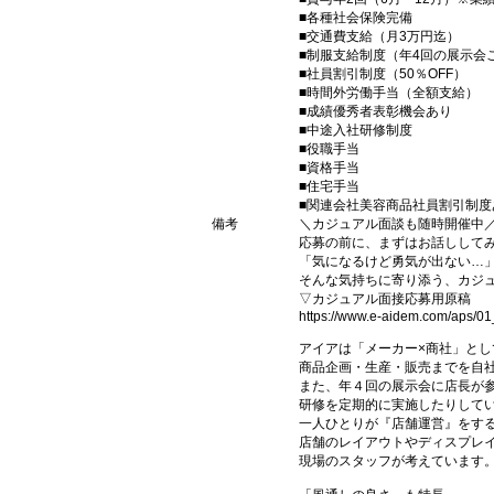
■各種社会保険完備
■交通費支給（月3万円迄）
■制服支給制度（年4回の展示会
■社員割引制度（50％OFF）
■時間外労働手当（全額支給）
■成績優秀者表彰機会あり
■中途入社研修制度
■役職手当
■資格手当
■住宅手当
■関連会社美容商品社員割引制度
備考
＼カジュアル面談も随時開催中
応募の前に、まずはお話しして
「気になるけど勇気が出ない…
そんな気持ちに寄り添う、カジュ
▽カジュアル面接応募用原稿
https://www.e-aidem.com/aps/0
アイアは「メーカー×商社」とし
商品企画・生産・販売までを自
また、年４回の展示会に店長が
研修を定期的に実施したりして
一人ひとりが『店舗運営』をす
店舗のレイアウトやディスプレイ
現場のスタッフが考えています