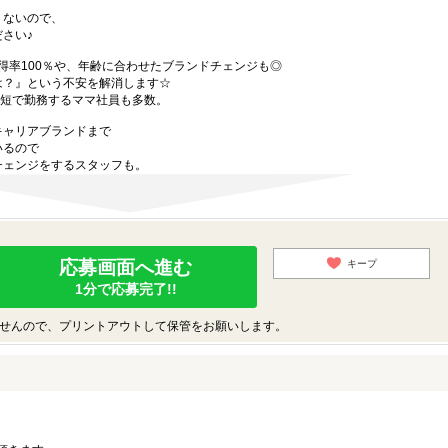
くないので、
さい♪
得率100％や、年齢に合わせたブランドチェンジも◎
は？』という不安を解消します☆
時短で勤務するママ社員も多数。
キャリアブランドまで
いるので
チェンジをするスタッフも。
応募画面へ進む
キープ
1分で応募完了!!
せんので、プリントアウトして保管をお願いします。
。