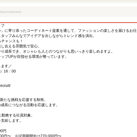
ッフ
い」に寄り添ったコーディネート提案を通して、ファッションの楽しさを届けるお仕
スタッフみんなでアイデアを出しながらトレンド感を演出。
るチャンスも！
談し合える雰囲気で安心。
かり成長でき、オシャレも人とのつながりも思いっきり楽しめますよ。
ップUPが目指せる環境が整っています。
します／
）16：00
ecruit/
の新たな挑戦を応援する制有。
の成長につながる活動を応援します。
上勤務する社員対象。
を支給します。
00円
00円〜 ※試用期間中は270,000円〜