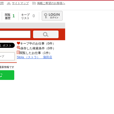
質問
サイトマップ
掲載ご希望のお客様へ
閲覧
キープ
1
0
履歴
リスト
ログイン
キープ中のお仕事（0件）
保存した検索条件（
0
件）
閲覧したお仕事（1件）
ープ
Stola.（ストラ） 蒲田店
の最新情報です
む