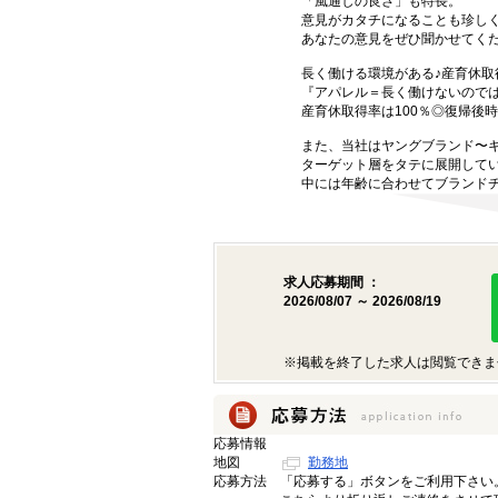
「風通しの良さ」も特長。
意見がカタチになることも珍し
あなたの意見をぜひ聞かせてくだ
長く働ける環境がある♪産育休取
『アパレル＝長く働けないので
産育休取得率は100％◎復帰後
また、当社はヤングブランド〜
ターゲット層をタテに展開して
中には年齢に合わせてブランド
求人応募期間 ：
2026/08/07 ～ 2026/08/19
※掲載を終了した求人は閲覧できま
応募情報
地図
勤務地
応募方法
「応募する」ボタンをご利用下さい