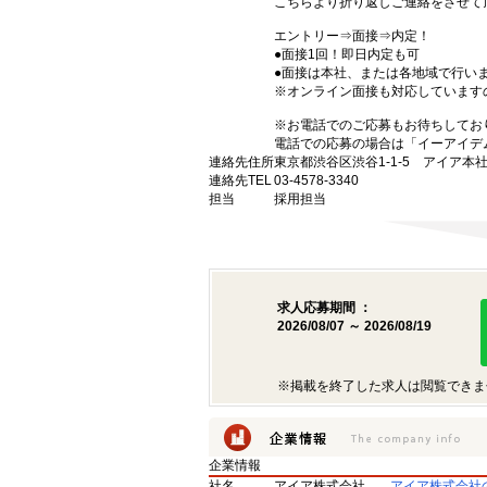
こちらより折り返しご連絡をさせて
エントリー⇒面接⇒内定！
●面接1回！即日内定も可
●面接は本社、または各地域で行い
※オンライン面接も対応しています
※お電話でのご応募もお待ちしてお
電話での応募の場合は「イーアイデ
連絡先住所
東京都渋谷区渋谷1-1-5 アイア本
連絡先TEL
03-4578-3340
担当
採用担当
求人応募期間 ：
2026/08/07 ～ 2026/08/19
※掲載を終了した求人は閲覧できま
企業情報
社名
アイア株式会社
アイア株式会社