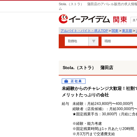
Stola.（ストラ） 蒲田店のアパレル販売の求人
ム
エ
関東
アルバイト・バイト・求人TOP
>
関東
>
東京都
>
勤務地
職種
Stola.（ストラ） 蒲田店
正社員
未経験からのチャレンジ大歓迎！社割で
メリットたっぷりの会社
給与
未経験：月給243,800円〜400,000円
経験者（店長候補）：月給300,000円〜
★固定残業手当：30,800円（月給に含
※経験・能力考慮
※固定残業時間は1ヶ月あたり20時間
※月3万円まで交通費支給