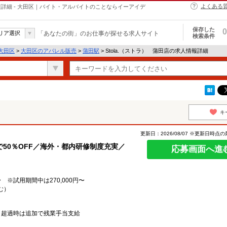
よくある
情報詳細 - 大田区｜バイト・アルバイトのことならイーアイデ
保存した
0
リア選択
「あなたの街」のお仕事が探せる求人サイト
検索条件
大田区
>
大田区のアパレル販売
>
蒲田駅
> Stola.（ストラ） 蒲田店の求人情報詳細
キ
更新日：2026/08/07 ※更新日時点
50％OFF／海外・都内研修制度充実／
応募画面へ進
 ※試用期間中は270,000円〜
む）
、超過時は追加で残業手当支給