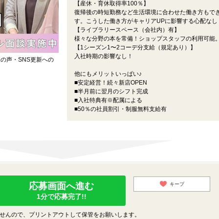
【産休・育休取得率100％】
復帰後の時短勤務など生活環境に合わせた働き方もで
す。こうした働き方がキャリアUPに影響する心配なし
【ライブラリースペース（会社内）有】
様々な分野の本を常備！ショップスタッフの利用可能
【1シーズン1〜2コーデ分支給（規定あり）】
入社時期の影響なし！
の声・SNS更新への
他にもメリットいっぱい♪
■安定経営！続々新店OPEN
■半月前に翌月のシフト完成
■入社特典有※配属による
■50％の社員割引・制服無料支給有
応募画面へ進む
キープ
1分で応募完了!!
せんので、プリントアウトして保管をお願いします。