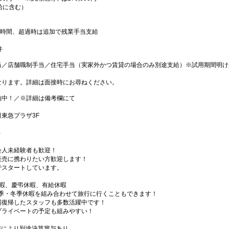
月給に含む）
0時間、超過時は追加で残業手当支給
件
当／店舗職制手当／住宅手当（実家外かつ賃貸の場合のみ別途支給）※試用期間明け
なります。詳細は面接時にお尋ねください。
施中！／※詳細は備考欄にて
田東急プラザ3F
）
会人未経験者も歓迎！
販売に携わりたい方歓迎します！
でスタートしています。
休暇、慶弔休暇、有給休暇
夏季・冬季休暇を組み合わせて旅行に行くこともできます！
場復帰したスタッフも多数活躍中です！
プライベートの予定も組みやすい！
業績により別途決算賞与あり