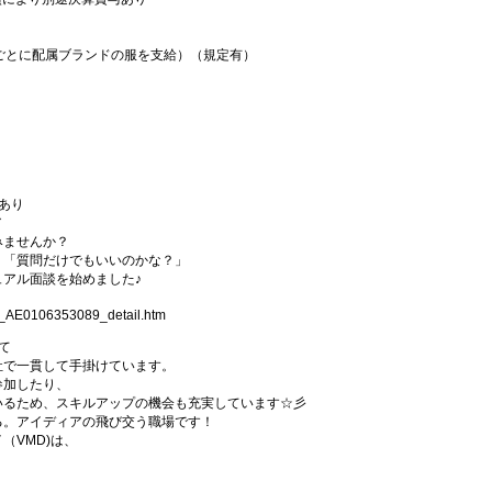
ごとに配属ブランドの服を支給）（規定有）
あり
／
みませんか？
」「質問だけでもいいのかな？」
アル面談を始めました♪
1_AE0106353089_detail.htm
て
社で一貫して手掛けています。
参加したり、
いるため、スキルアップの機会も充実しています☆彡
る。アイディアの飛び交う職場です！
（VMD)は、
。