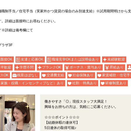
舗職制手当／住宅手当（実家外かつ賃貸の場合のみ別途支給）※試用期間明けから
す。詳細は面接時にお尋ねください。
／※詳細は備考欄にて
プラザ3F
b面接OK
友達と応募OK
職場見学OKまたは説明会あり
未経験歓迎
新卒歓迎
学歴不問
ブランクOK
ボーナス・賞与あり
昇給あり
スOK
残業ほぼなし
交通費支給
社会保険あり
家賃補助・住宅手
（家族・役職・インセンティブなど）あり
社割・特典あり
研修制度あり
働きやすさ「◎」現役スタッフ大満足！
興味をお持ちの方は、気軽にご応募ください。
☆☆☆ポイント☆☆☆
【結婚休暇の連休可】
5日連休の取得可能♪