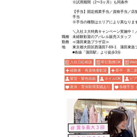
※試用期間（2〜3ヶ月）も同条件
【手当】固定残業手当／資格手当／店
手当
※手当の種類はエリアにより異なりま
＼入社３大特典キャンペーン実施中！
職種
未経験歓迎のアパレル販売スタッフ
勤務
≪蒲田東急プラザ店≫
地
東京都大田区西蒲田7-69-1 蒲田東急
■各線「蒲田駅」より徒歩3分
入社日応相談
即日勤務OK
We
経験者・有資格者歓迎
新卒・第二
髪型・髪色自由
ネイルOK
ピア
産休・育休取得実績あり
各種手当