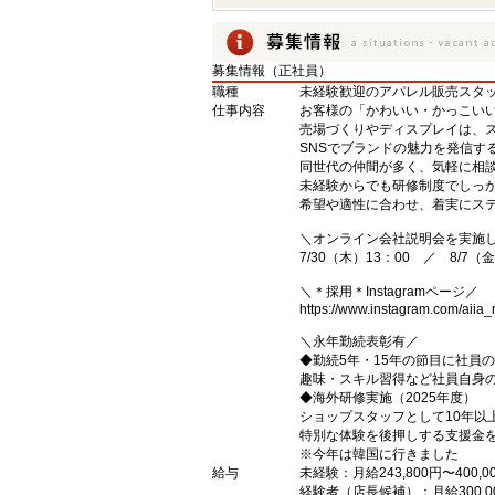
募集情報（正社員）
職種
未経験歓迎のアパレル販売スタ
仕事内容
お客様の「かわいい・かっこい
売場づくりやディスプレイは、
SNSでブランドの魅力を発信す
同世代の仲間が多く、気軽に相
未経験からでも研修制度でしっ
希望や適性に合わせ、着実にステ
＼オンライン会社説明会を実施
7/30（木）13：00 ／ 8/7（金
＼＊採用＊Instagramページ／
https://www.instagram.com/aiia_r
＼永年勤続表彰有／
◆勤続5年・15年の節目に社員
趣味・スキル習得など社員自身
◆海外研修実施（2025年度）
ショップスタッフとして10年以
特別な体験を後押しする支援金
※今年は韓国に行きました
給与
未経験：月給243,800円〜400,0
経験者（店長候補）：月給300,0