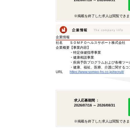
2026/07/16 ～ 2026/08/31
※掲載を終了した求人は閲覧できま
企業情報
社名
ＳＯＭＰＯヘルスサポート株式会社
企業概要
【事業内容】
・特定保健指導事業
・健康相談事業
・疾病予防プログラムおよび各種ツー
・健康、福祉、医療、介護に関するコ
URL
https://www.sompo-hs.co.jp/recruit/
求人応募期間 ：
2026/07/16 ～ 2026/08/31
※掲載を終了した求人は閲覧できま