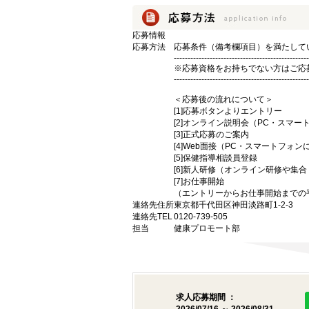
応募情報
応募方法
応募条件（備考欄項目）を満たして
-------------------------------------------------
※応募資格をお持ちでない方はご応
-------------------------------------------------
＜応募後の流れについて＞
[1]応募ボタンよりエントリー
[2]オンライン説明会（PC・スマ
[3]正式応募のご案内
[4]Web面接（PC・スマートフォ
[5]保健指導相談員登録
[6]新人研修（オンライン研修や集
[7]お仕事開始
（エントリーからお仕事開始までの
連絡先住所
東京都千代田区神田淡路町1-2-3
連絡先TEL
0120-739-505
担当
健康プロモート部
求人応募期間 ：