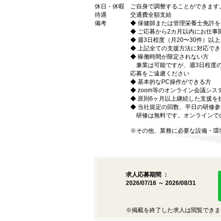
休日・休暇
ご自身で調整することができます
待遇
交通費全額支給
備考
◆ 保健師または管理栄養士免許
◆ ご応募から2カ月以内にお仕事
◆ 週3日程度（月20〜30件）以
◆ 上記全ての支援方法に対応でき
◆ 稼働時間が限定されない方
兼業は可能ですが、週3日程度の
応募をご遠慮ください
◆ 基本的なPC操作ができる方
◆ zoom等のオンライン会議シ
◆ 原則6ヶ月以上継続した支援を
◆ 当社規定の回数、平日の研修
研修は無料です。オンラインでの
※その他、業務に必要な設備・環
求人応募期間 ：
2026/07/16 ～ 2026/08/31
※掲載を終了した求人は閲覧できま