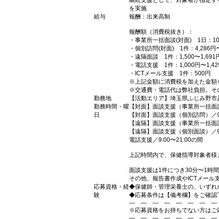
継続支援として、対象者が指定す
を実施
給与
報酬：出来高制
報酬額（消費税抜き）：
・事業所一括面談(対面) 1日：10,0
・個別訪問(対面) 1件：4,286円〜
・遠隔面談 1件：1,500〜1,691
・電話支援 1件：1,000円〜1,42
・ICTメール支援 1件：500円
※上記金額に消費税を加えた金額
※交通費・電話代は弊社負担。そ
勤務地
【活動エリア】埼玉県ふじみ野市
勤務時間・曜
【対面】面談支援（事業所一括面談）／
日
【対面】面談支援（個別訪問）／9:0
【遠隔】面談支援（事業所一括面談）／
【遠隔】面談支援（個別面談）／9:0
電話支援／9:00〜21:00の間
上記時間内で、保健指導対象者様
面談支援は1件につき30分〜1時
その他、報告書作成やICTメー
応募資格・経
◆保健師・管理栄養士の、いずれ
験
◆応募条件は【備考欄】をご確認
― ― ― ― ― ― ― ―
※応募資格をお持ちでない方はご
― ― ― ― ― ― ― ―