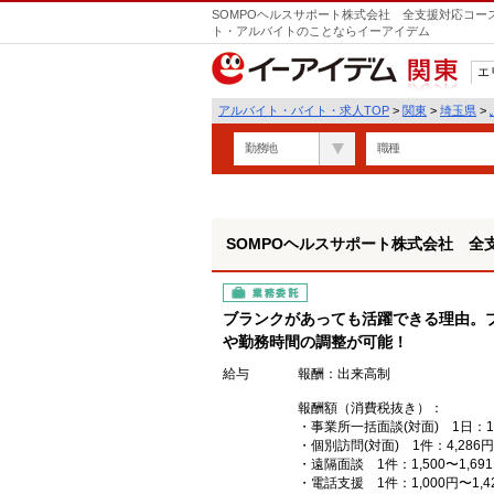
SOMPOヘルスサポート株式会社 全支援対応コー
ト・アルバイトのことならイーアイデム
エ
関東
アルバイト・バイト・求人TOP
>
関東
>
埼玉県
>
勤務地
職種
SOMPOヘルスサポート株式会社 全
業務委託
ブランクがあっても活躍できる理由。
や勤務時間の調整が可能！
給与
報酬：出来高制
報酬額（消費税抜き）：
・事業所一括面談(対面) 1日：10,
・個別訪問(対面) 1件：4,286円
・遠隔面談 1件：1,500〜1,69
・電話支援 1件：1,000円〜1,4