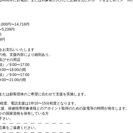
る時間帯にお電話、または対象者が入力した記録を元にレポートをまとめてメール
00円〜14,716円
5,239円
円
9円
をお支払いいたします
の他、支援内容により細則あり。
及びその周辺
9:00〜17:00
0〜18:00の間
9:00〜17:00
0〜21:00の間
または顧客団体のご希望に合わせて支援を実施します。
間程度、電話支援は1件10〜15分程度となります。
ル支援、保健指導対象者様とのアポイント取得のための架電等の時間が発生します。
かの国家資格を保有している方
下さい。
 ― ― ― ― ― ― ― ― ― ―
応募をご遠慮ください。
 ― ― ― ― ― ― ― ― ― ―