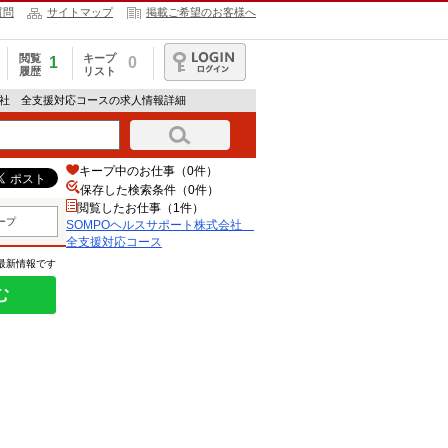
質問
サイトマップ
掲載ご希望のお客様へ
閲覧
キープ
1
0
履歴
リスト
ログイン
式会社 全支援対応コースの求人情報詳細
キープ中のお仕事（0件）
保存した検索条件（
0
件）
閲覧したお仕事（1件）
ープ
SOMPOヘルスサポート株式会社
全支援対応コース
の最新情報です
む