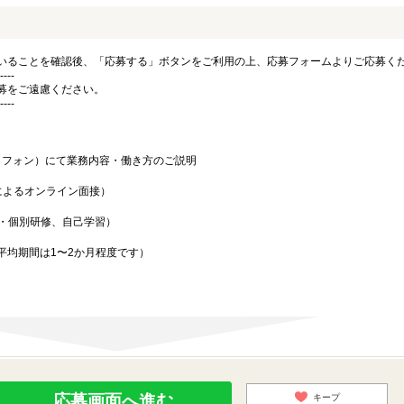
いることを確認後、「応募する」ボタンをご利用の上、応募フォームよりご応募く
----
募をご遠慮ください。
----
ートフォン）にて業務内容・働き方のご説明
ンによるオンライン面接）
合・個別研修、自己学習）
平均期間は1〜2か月程度です）
応募画面へ進む
キープ