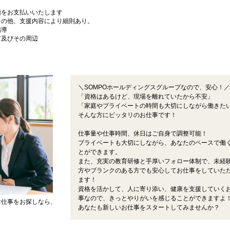
額をお支払いいたします
その他、支援内容により細則あり。
指導
市及びその周辺
＼SOMPOホールディングスグループなので、安心！／
「資格はあるけど、現場を離れていたから不安」
「家庭やプライベートの時間も大切にしながら働きた
そんな方にピッタリのお仕事です！
仕事量や仕事時間、休日はご自身で調整可能！
プライベートも大切にしながら、あなたのペースで働
とができます。
また、充実の教育研修と手厚いフォロー体制で、未経
方やブランクのある方でも安心してお仕事をしていた
ます！
資格を活かして、人に寄り添い、健康を支援していく
事なので、きっとやりがいを感じることができますよ
お仕事をお探しなら、
あなたも新しいお仕事をスタートしてみませんか？