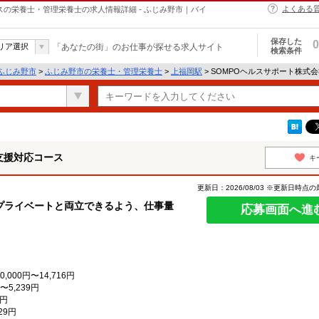
よくある
スの栄養士・管理栄養士の求人情報詳細 - ふじみ野市｜バイ
保存した
0
リア選択
「あなたの街」のお仕事が探せる求人サイト
検索条件
ふじみ野市
>
ふじみ野市の栄養士・管理栄養士
>
上福岡駅
> SOMPOヘルスサポート株
支援対応コース
キ
更新日：2026/08/03 ※更新日時点
プライベートと両立できるよう、仕事量
応募画面へ進
000円〜14,716円
〜5,239円
1円
29円