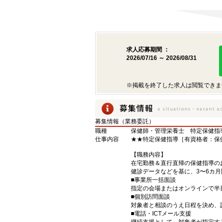
求人応募期間 ：
2026/07/16 ～ 2026/08/31
※掲載を終了した求人は閲覧できま
募集情報（業務委託）
職種
保健師・管理栄養士 特定保健指
仕事内容
★★特定保健指導［有資格者：保
【職務内容】
在宅勤務＆直行直帰の保健指導の
健診データなどを基に、3〜6カ
■事業所一括面談
指定の会場またはオンラインで半
■個別訪問面談
対象者と相談のうえ日程を決め、
■電話・ICTメール支援