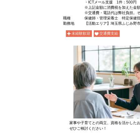
・ICTメール支援 1件：500円
※上記金額に消費税を加えた金
※交通費・電話代は弊社負担。
職種
保健師・管理栄養士 特定保健
勤務地
【活動エリア】埼玉県ふじみ野
未経験歓迎
交通費支給
家事や子育てとの両立、資格を活かした
ぜひご検討ください！