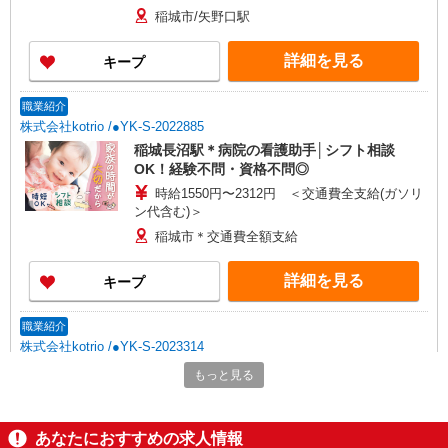
30,000円 ・役職手当：10,000〜70,000円 ・処遇改
稲城市/矢野口駅
善手当：20,000〜60,000円（勤続年数、保有資格
により変動） ・固定残業手当：20,000円（10時
詳細を見る
キープ
間） ※固定残業時間を超過する場合には超過勤務
手当として別途支給 ・夜勤手当：10,000円/1回
（上記給与とは別に支給） 下記資格をお持ちの方
職業紹介
歓迎 ・認知症介護基礎研修 ・初任者研修 ・実務
株式会社kotrio /●YK-S-2022885
者研修 ・介護福祉士 など
稲城長沼駅＊病院の看護助手│シフト相談
OK！経験不問・資格不問◎
時給1550円〜2312円 ＜交通費全支給(ガソリ
ン代含む)＞
稲城市＊交通費全額支給
詳細を見る
キープ
職業紹介
株式会社kotrio /●YK-S-2023314
【稲城長沼駅】看護助手募集(パート)＊柔軟性
もっと見る
がある働き方♪
時給1550円〜2312円 ＜交通費全支給(ガソリ
ン代含む)＞
あなたにおすすめの求人情報