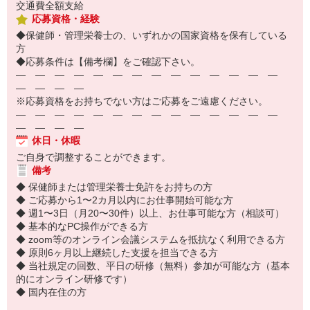
交通費全額支給
応募資格・経験
◆保健師・管理栄養士の、いずれかの国家資格を保有している
方
◆応募条件は【備考欄】をご確認下さい。
― ― ― ― ― ― ― ― ― ― ― ― ― ―
― ― ― ―
※応募資格をお持ちでない方はご応募をご遠慮ください。
― ― ― ― ― ― ― ― ― ― ― ― ― ―
― ― ― ―
休日・休暇
ご自身で調整することができます。
備考
◆ 保健師または管理栄養士免許をお持ちの方
◆ ご応募から1〜2カ月以内にお仕事開始可能な方
◆ 週1〜3日（月20〜30件）以上、お仕事可能な方（相談可）
◆ 基本的なPC操作ができる方
◆ zoom等のオンライン会議システムを抵抗なく利用できる方
◆ 原則6ヶ月以上継続した支援を担当できる方
◆ 当社規定の回数、平日の研修（無料）参加が可能な方（基本
的にオンライン研修です）
◆ 国内在住の方