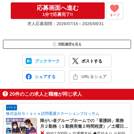
応募画面へ進む
1分で応募完了!!
キープ
求人応募期間：2026/07/16～2026/08/31
閲覧履歴を見る
ブックマーク
ポストする
シェアする
URLをシェア
20
件のこの求人と職種が同じ求人
パート
株式会社Ｇｒａｃｅ訪問看護ステーションブロッサム
障がい者グループホームでの「看護師」業務
月２勤務（１勤務実働２時間程度）／土曜日や
日曜日等 ※平日の場合は１５：３０以降可
時給2,500円 + 交通費支給 ◆昇給あり ※初回