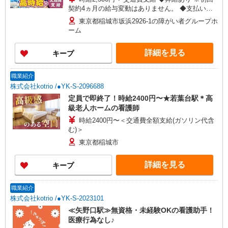
契約4ヵ月の給与変動はありません。 ◆支払い方
法：月1回 ◆交通費:一部支給 ※直行直帰OK
東京都稲城市坂浜2926-1の障がい者グループホ
ーム
詳細を見る
キープ
職業紹介
株式会社kotrio /●YK-S-2096688
定員で即終了！時給2400円〜★若葉台駅＊高
級老人ホームの看護師
時給2400円〜＜交通費全額支給(ガソリン代含
む)＞
東京都稲城市
詳細を見る
キープ
職業紹介
株式会社kotrio /●YK-S-2023101
≪矢野口駅≫無資格・未経験OKの看護助手！
医療行為なし♪