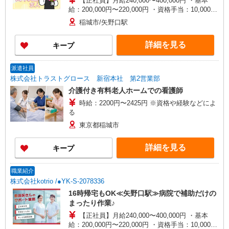
【正社員】月給240,000〜400,000円 ・基本
給：200,000円〜220,000円 ・資格手当：10,000〜
30,000円 ・役職手当：10,000〜70,000円 ・処遇改
稲城市/矢野口駅
善手当：20,000〜60,000円（勤続年数、保有資格
により変動） ・固定残業手当：20,000円（10時
詳細を見る
キープ
間） ※固定残業時間を超過する場合には超過勤務
手当として別途支給 ・夜勤手当：10,000円/1回
（上記給与とは別に支給） 下記資格をお持ちの方
派遣社員
歓迎 ・認知症介護基礎研修 ・初任者研修 ・実務
株式会社トラストグロース 新宿本社 第2営業部
者研修 ・介護福祉士 など
介護付き有料老人ホームでの看護師
時給：2200円〜2425円 ※資格や経験などによ
る
東京都稲城市
詳細を見る
キープ
職業紹介
株式会社kotrio /●YK-S-2078336
16時帰宅もOK≪矢野口駅≫病院で補助だけの
まったり作業♪
【正社員】月給240,000〜400,000円 ・基本
給：200,000円〜220,000円 ・資格手当：10,000〜