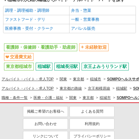
調理・調理補助・調理師
弁当・惣菜
ファストフード・デリ
一般・営業事務
医療事務・受付・クラーク
アパレル販売
看護師・保健師・看護助手・助産師
未経験歓迎
交通費支給
東京都稲城市
稲城駅
稲城長沼駅
京王よみうりランド駅
アルバイト・バイト・求人TOP
関東
東京都
稲城市
SOMPOヘルス
アルバイト・バイト・求人TOP
東京都の路線
京王相模原線
稲城駅
S
職種・条件一覧
医療・介護・福祉
関東
東京都
稲城市
SOMPOヘ
掲載ご希望のお客様へ
よくある質問
お問い合わせ
利用規約
リンクについて
プライバシーポリシー