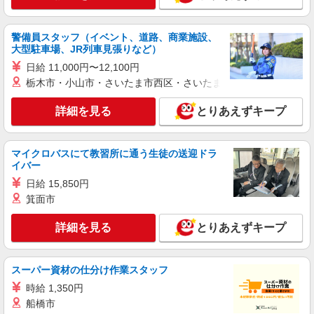
詳細を見る
キープ
警備員スタッフ（イベント、道路、商業施設、
大型駐車場、JR列車見張りなど）
職業紹介
日給 11,000円〜12,100円
株式会社kotrio /●YK-S-2097513
栃木市・小山市・さいたま市西区・さいたま市岩槻区・久喜市・
≪正社員≫若葉台駅＊看護助手としてキャリア
を築くチャンス！
詳細を見る
とりあえずキープ
【正社員】月給240,000〜400,000円 ・基本
給：200,000円〜220,000円 ・資格手当：10,000〜
30,000円 ・役職手当：10,000〜70,000円 ・処遇改
東京都稲城市
マイクロバスにて教習所に通う生徒の送迎ドラ
善手当：20,000〜60,000円（勤続年数、保有資格
イバー
により変動） ・固定残業手当：20,000円（10時
詳細を見る
キープ
間） ※固定残業時間を超過する場合には超過勤務
日給 15,850円
手当として別途支給 ・夜勤手当：10,000円/1回
箕面市
（上記給与とは別に支給） 下記資格をお持ちの方
職業紹介
歓迎 ・認知症介護基礎研修 ・初任者研修 ・実務
株式会社kotrio /●YK-S-2078185
詳細を見る
とりあえずキープ
者研修 ・介護福祉士 など
若葉台＊高日収＊高齢者向け住宅の看護師＊パ
ート勤務
スーパー資材の仕分け作業スタッフ
時給2400円〜＜交通費全額支給(ガソリン代含
む)＞
時給 1,350円
船橋市
稲城市 ＊最寄り駅：若葉台