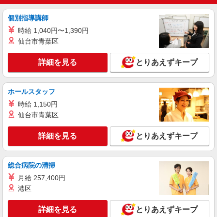
稲城市＊交通費全額支給
個別指導講師
詳細を見る
キープ
時給 1,040円〜1,390円
仙台市青葉区
職業紹介
株式会社kotrio /●YK-S-2097348
詳細を見る
とりあえずキープ
若葉台駅│チーム医療の一員。未経験でも力に
なれる看護助手
【正社員】月給240,000〜400,000円 ・基本
ホールスタッフ
給：200,000円〜220,000円 ・資格手当：10,000〜
時給 1,150円
30,000円 ・役職手当：10,000〜70,000円 ・処遇改
東京都稲城市
仙台市青葉区
善手当：20,000〜60,000円（勤続年数、保有資格
により変動） ・固定残業手当：20,000円（10時
詳細を見る
キープ
間） ※固定残業時間を超過する場合には超過勤務
詳細を見る
とりあえずキープ
手当として別途支給 ・夜勤手当：10,000円/1回
（上記給与とは別に支給） 下記資格をお持ちの方
派遣社員
歓迎 ・認知症介護基礎研修 ・初任者研修 ・実務
株式会社kotrio /●TC-H-2010664
総合病院の清掃
者研修 ・介護福祉士 など
高収入を目指したい方必見！未経験でも日収
月給 257,400円
1.2万〜可！看護助手
港区
時給1600円〜2250円 ＜日払い有/週払い有/交
通費全支給(ガソリン代含む)＞
詳細を見る
とりあえずキープ