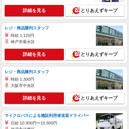
詳細を見る
キープ
詳細を見る
とりあえずキープ
職業紹介
株式会社kotrio /●YK-S-2022886
レジ・商品陳列スタッフ
矢野口駅＊病院の看護助手│シフト相談OK！
時給 1,120円
経験不問・資格不問◎
神戸市垂水区
時給1550円〜2312円 ＜交通費全支給(ガソリ
ン代含む)＞
詳細を見る
とりあえずキープ
稲城市/矢野口駅
詳細を見る
キープ
レジ・商品陳列スタッフ
時給 1,300円
派遣社員
大阪市中央区
株式会社トラストグロース 新宿本社 第2営業部
デイサービスでの看護師
詳細を見る
とりあえずキープ
時給：2000〜2400円 ※資格や経験面などによ
る
東京都稲城市
マイクロバスによる施設利用者送迎ドライバー
日給 10,900円〜10,900円
詳細を見る
キープ