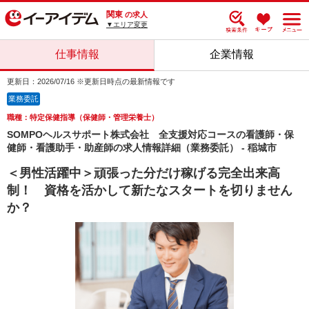
関東
の求人
▼エリア変更
仕事情報
企業情報
更新日：2026/07/16 ※更新日時点の最新情報です
業務委託
職種：特定保健指導（保健師・管理栄養士）
SOMPOヘルスサポート株式会社 全支援対応コースの看護師・保
健師・看護助手・助産師の求人情報詳細（業務委託） - 稲城市
＜男性活躍中＞頑張った分だけ稼げる完全出来高
制！ 資格を活かして新たなスタートを切りません
か？