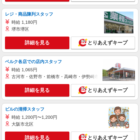
稲城市 ＊最寄り駅：若葉台
詳細を見る
レジ・商品陳列スタッフ
キープ
時給 1,180円
職業紹介
堺市堺区
株式会社kotrio /●YK-S-2098100
看護師さんのサポート担当＊未経験OK！きれ
詳細を見る
とりあえずキープ
いな病院で介助など＊
【正社員】月給240,000〜400,000円 ・基本
給：200,000円〜220,000円 ・資格手当：10,000〜
ベルク各店での店内スタッフ
30,000円 ・役職手当：10,000〜70,000円 ・処遇改
東京都稲城市
時給 1,065円
善手当：20,000〜60,000円（勤続年数、保有資格
古河市・佐野市・前橋市・高崎市・伊勢崎市・太田市・館林市・
により変動） ・固定残業手当：20,000円（10時
詳細を見る
キープ
間） ※固定残業時間を超過する場合には超過勤務
手当として別途支給 ・夜勤手当：10,000円/1回
詳細を見る
とりあえずキープ
（上記給与とは別に支給） 下記資格をお持ちの方
派遣社員
歓迎 ・認知症介護基礎研修 ・初任者研修 ・実務
株式会社kotrio /●TC-H-2010557
者研修 ・介護福祉士 など
ビルの清掃スタッフ
≪稲城駅≫未経験・無資格から看護助手へ挑
戦！シフト相談OK♪
時給 1,200円〜1,200円
大阪市北区
時給1600円〜2250円 ＜日払い有/週払い有/交
通費全支給(ガソリン代含む)＞
詳細を見る
とりあえずキープ
稲城市 ＊最寄り駅：稲城