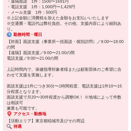
・遠隔面談 1件：1500〜1691円
施
・電話支援 1件：1,000円〜1,429円
・メール支援 1件：500円
◎◎ お仕事の流れ ◎◎
※上記金額に消費税を加えた金額をお支払いいたします
専用システムを通してお仕事を依頼。
※交通費・電話代は弊社負担。その他、支援内容により細則あ
↓
り。
対応可能なお仕事を返信
勤務時間・曜日
↓
個別面談の場合は対象の方へアポイント取得。
【対面】面談支援（事業所一括面談・個別訪問）／9:00〜18:00
（事業所一括面談は予め日時が決まっています）
の間
↓
【遠隔】面談支援／9:00〜21:00の間
当日に面談を実施
電話支援／9:00〜21:00の間
↓
報告書を作成。提出。
上記時間内で、保健指導対象者様または顧客団体のご希望に合
わせて支援を実施します。
面談支援は1件につき30分〜1時間程度、電話支援は1件10〜15
分程度となります。
面談支援で月20〜30件程度から調整OK！ ※地域によって件数
は相談可
兼業も可能です。
アクセス・勤務地
【活動エリア】東京都稲城市及びその周辺
待遇