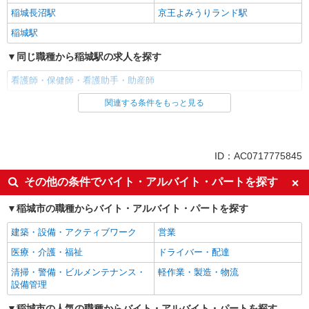
稲城長沼駅
京王よみうりランド駅
稲城駅
同じ職種から稲城駅の求人を探す
看護師・保健師・看護助手・助産師
関連する条件をもっと見る
同じ雇用形態から稲城駅の求人を探す
業務委託
同じ特徴から稲城駅の求人を探す
ID：AC0717775845
未経験歓迎
交通費支給
その他の条件でバイト・アルバイト・パートを探す
同じ職種から求人を探す
稲城市の職種からバイト・アルバイト・パートを探す
医療・介護・福祉
建築・設備・アクティブワーク
営業
看護師・保健師・看護助手・助産師
医療・介護・福祉
ドライバー・配達
同じ特徴から求人を探す
清掃・警備・ビルメンテナンス・
軽作業・製造・物流
設備管理
未経験歓迎
交通費支給
稲城市の人気の職種からバイト・アルバイト・パートを探す