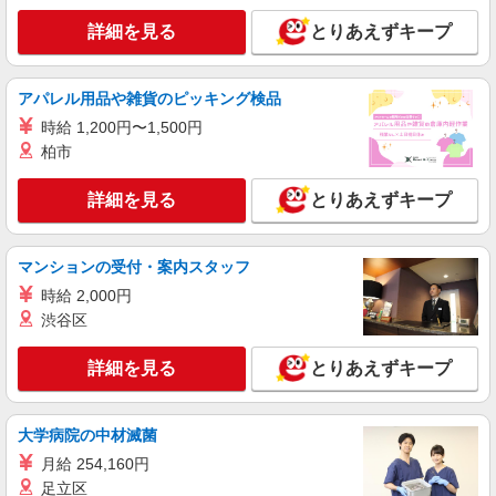
詳細を見る
とりあえずキープ
詳細を見る
キープ
派遣社員
アパレル用品や雑貨のピッキング検品
株式会社kotrio /●TC-H-2010750
時給 1,200円〜1,500円
≪若葉台駅≫年齢不問！０からスタートでも活
柏市
躍できる看護助手♪
時給1600円〜2250円 ＜日払い有/週払い有/交
詳細を見る
通費全支給(ガソリン代含む)＞
とりあえずキープ
稲城市 ＊最寄り駅：若葉台
マンションの受付・案内スタッフ
詳細を見る
キープ
時給 2,000円
渋谷区
職業紹介
株式会社kotrio /●YK-S-2080130
詳細を見る
とりあえずキープ
矢野口駅近く☆病院での看護助手♪週3日OKの
パートSTAFF◎
時給1550円〜2312円 ＜交通費全支給(ガソリ
大学病院の中材滅菌
ン代含む)＞
月給 254,160円
稲城市/矢野口駅
足立区