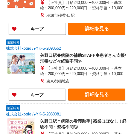
【正社員】月給240,000〜400,000円 ・基本
給：200,000円〜220,000円 ・資格手当：10,000〜
30,000円 ・役職手当：10,000〜70,000円 ・処遇改
稲城市/矢野口駅
善手当：20,000〜60,000円（勤続年数、保有資格
により変動） ・固定残業手当：20,000円（10時
詳細を見る
キープ
間） ※固定残業時間を超過する場合には超過勤務
手当として別途支給 ・夜勤手当：10,000円/1回
（上記給与とは別に支給） 下記資格をお持ちの方
職業紹介
歓迎 ・認知症介護基礎研修 ・初任者研修 ・実務
株式会社kotrio /●YK-S-2098552
者研修 ・介護福祉士 など
矢野口駅◆病院の補助STAFF◆患者さん支援/
消毒など≪経験不問≫
【正社員】月給240,000〜400,000円 ・基本
給：200,000円〜220,000円 ・資格手当：10,000〜
30,000円 ・役職手当：10,000〜70,000円 ・処遇改
東京都稲城市
善手当：20,000〜60,000円（勤続年数、保有資格
により変動） ・固定残業手当：20,000円（10時
詳細を見る
キープ
間） ※固定残業時間を超過する場合には超過勤務
手当として別途支給 ・夜勤手当：10,000円/1回
（上記給与とは別に支給） 下記資格をお持ちの方
職業紹介
歓迎 ・認知症介護基礎研修 ・初任者研修 ・実務
株式会社kotrio /●YK-S-2080081
者研修 ・介護福祉士 など
矢野口駅＊病院の看護助手│残業ほぼなし！経
験不問・資格不問◎