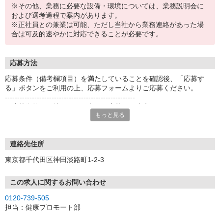
※その他、業務に必要な設備・環境については、業務説明会に
および選考過程で案内があります。
※正社員との兼業は可能、ただし当社から業務連絡があった場
合は可及的速やかに対応できることが必要です。
応募方法
応募条件（備考欄項目）を満たしていることを確認後、「応募す
る」ボタンをご利用の上、応募フォームよりご応募ください。
-----------------------------------------------------
※応募資格をお持ちでない方はご応募をご遠慮ください。
もっと見る
-----------------------------------------------------
＜応募後の流れについて＞
[1]応募ボタンよりエントリー
連絡先住所
[2]オンライン説明会（PC・スマートフォン）にて業務内容・働き方
東京都千代田区神田淡路町1-2-3
のご説明
[3]正式応募のご案内
[4]Web面接（PC・スマートフォンによるオンライン面接）
この求人に関するお問い合わせ
[5]保健指導相談員登録
0120-739-505
[6]新人研修（オンライン研修や集合・個別研修、自己学習）
担当：健康プロモート部
[7]お仕事開始
（エントリーからお仕事開始までの平均期間は1〜2か月程度です）