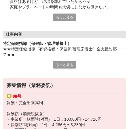
「資格はあるけど、現場を離れていたから不安」
「家庭やプライベートの時間も大切にしながら働きたい」
そんな方にピッタリのお仕事です！
もっと見る
仕事量や仕事時間、休日はご自身で調整可能！
プライベートも大切にしながら、あなたのペースで働くことがで
きます。
仕事内容
また、充実の教育研修と手厚いフォロー体制で、未経験の方やブ
特定保健指導（保健師・管理栄養士）
ランクのある方でも安心してお仕事をしていただけます！
★★特定保健指導［有資格者：保健師/管理栄養士］全支援対応コー
資格を活かして、人に寄り添い、健康を支援していくお仕事なの
ス★★
で、きっとやりがいを感じることができますよ！
あなたも新しいお仕事をスタートしてみませんか？
もっと見る
【職務内容】
在宅勤務＆直行直帰の保健指導のお仕事
健診データなどを基に、3〜6カ月間保健指導対象者様に継続した保
健指導を行っていただきます。
募集情報（業務委託）
■事業所一括面談
指定の会場またはオンラインで半日または終日、保健指導を実施
給与
■個別訪問面談
報酬：完全出来高制
対象者と相談のうえ日程を決め、訪問またはオンラインで保健指導
を実施
報酬額（消費税抜き）：
■電話メール支援
・事業所一括面談(対面) 1日：10,000円〜14,716円
継続支援として、対象者が指定する時間帯にお電話、または対象者
・個別訪問(対面) 1件：4,286円〜5,239円
が入力した記録を元にレポートをまとめてメールにて保健指導を実