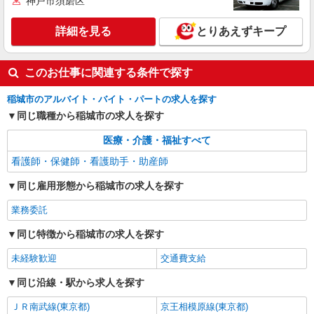
神戸市須磨区
職業紹介
詳細を見る
とりあえずキープ
株式会社kotrio /●YK-S-2096645
定員で即終了！時給2400円〜★矢野口駅＊高
級老人ホームの看護師
このお仕事に関連する条件で探す
時給2400円〜＜交通費全額支給(ガソリン代含
稲城市のアルバイト・バイト・パートの求人を探す
む)＞
同じ職種から稲城市の求人を探す
東京都稲城市
医療・介護・福祉すべて
詳細を見る
キープ
看護師・保健師・看護助手・助産師
同じ雇用形態から稲城市の求人を探す
業務委託
同じ特徴から稲城市の求人を探す
未経験歓迎
交通費支給
同じ沿線・駅から求人を探す
ＪＲ南武線(東京都)
京王相模原線(東京都)