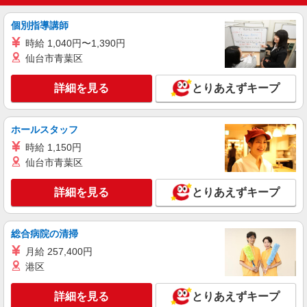
詳細を見る
キープ
個別指導講師
時給 1,040円〜1,390円
派遣社員
仙台市青葉区
株式会社kotrio /●TK-H-2093781
善は急げ≫≫≫履歴書不要＆面接なし！駅チカ
詳細を見る
とりあえずキープ
病院で看護助手急募
時給1500円〜2125円 ＜日払い有/週払い有/交
通費全支給(ガソリン代含む)＞
ホールスタッフ
藤岡市 ◆来社不要/面接なし
時給 1,150円
仙台市青葉区
詳細を見る
キープ
詳細を見る
とりあえずキープ
派遣社員
株式会社kotrio /●TK-H-2099702
総合病院の清掃
＜高時給＞群馬藤岡駅近くの病院で安定した働
き方を★看護助手♪
月給 257,400円
時給1400円〜2125円 ＜日払い有/週払い有/交
港区
通費全支給(ガソリン代含む)＞
藤岡市 ◆来社不要/面接なし
詳細を見る
とりあえずキープ