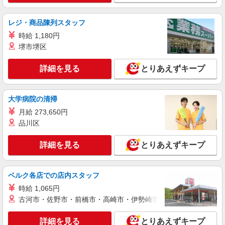
詳細を見る
キープ
レジ・商品陳列スタッフ
時給 1,180円
派遣社員
株式会社kotrio /●TK-H-2013835
堺市堺区
≪群馬藤岡駅≫未経験・無資格から看護助手へ
挑戦！シフト相談OK
詳細を見る
とりあえずキープ
時給1500円〜2125円 ＜日払い有/週払い有/交
通費全支給(ガソリン代含む)＞
大学病院の清掃
藤岡市 ◆来社不要/面接なし
月給 273,650円
品川区
詳細を見る
キープ
詳細を見る
とりあえずキープ
派遣社員
株式会社kotrio /●TK-H-1956644
群馬藤岡駅｜看護師さんのサポートスタッフ募
ベルク各店での店内スタッフ
集♪医療行為なし
時給 1,065円
時給1500円〜2125円 ＜日払い有/週払い有/交
古河市・佐野市・前橋市・高崎市・伊勢崎市・太田市・館林市・
通費全支給(ガソリン代含む)＞
藤岡市 ◆来社不要/面接なし
詳細を見る
とりあえずキープ