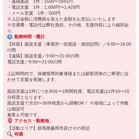
・遠隔面談 1件：1500〜1691円
施
・電話支援 1件：1,000円〜1,429円
・メール支援 1件：500円
◎◎ お仕事の流れ ◎◎
※上記金額に消費税を加えた金額をお支払いいたします
専用システムを通してお仕事を依頼。
※交通費・電話代は弊社負担。その他、支援内容により細則あ
↓
り。
対応可能なお仕事を返信
勤務時間・曜日
↓
個別面談の場合は対象の方へアポイント取得。
【対面】面談支援（事業所一括面談・個別訪問）／9:00〜18:00
（事業所一括面談は予め日時が決まっています）
の間
↓
【遠隔】面談支援／9:00〜21:00の間
当日に面談を実施
電話支援／9:00〜21:00の間
↓
報告書を作成。提出。
上記時間内で、保健指導対象者様または顧客団体のご希望に合
わせて支援を実施します。
面談支援は1件につき30分〜1時間程度、電話支援は1件10〜15
分程度となります。
面談支援で月20〜30件程度から調整OK！ ※地域によって件数
は相談可
兼業も可能です。
アクセス・勤務地
【活動エリア】群馬県藤岡市及びその周辺
待遇