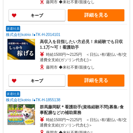
藤岡市 ◆来社不要/面接なし
詳細を見る
キープ
派遣社員
株式会社kotrio /●TK-H-2014101
高収入を目指したい方必見！未経験でも日収
1.1万〜可！看護助手
時給1500円〜2125円 ＜日払い有/週払い有/交
通費全支給(ガソリン代含む)＞
藤岡市 ◆来社不要/面接なし
詳細を見る
キープ
派遣社員
株式会社kotrio /●TK-H-1855138
群馬藤岡駅＊看護助手(資格経験不問)募集♪食
事配膳などの補助業務
時給1500円〜2125円 ＜日払い有/週払い有/交
通費全支給(ガソリン代含む)＞
藤岡市 ◆来社不要/面接なし