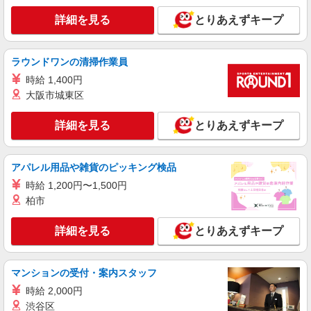
詳細を見る
キープ
詳細を見る
とりあえずキープ
派遣社員
株式会社kotrio /●TK-H-1990918
ラウンドワンの清掃作業員
群馬藤岡駅＊看護助手＊日払いOK！推し活の
時給 1,400円
軍資金も即ゲット◎
大阪市城東区
時給1500円〜2125円 ＜日払い有/週払い有/交
通費全支給(ガソリン代含む)＞
詳細を見る
とりあえずキープ
藤岡市 ◆来社不要/面接なし
詳細を見る
キープ
アパレル用品や雑貨のピッキング検品
時給 1,200円〜1,500円
業務委託
柏市
SOMPOヘルスサポート株式会社 全支援対応コース
保健師・管理栄養士 特定保健指導
詳細を見る
とりあえずキープ
報酬：出来高制 報酬額（消費税抜き）： ・事
業所一括面談(対面) 1日：10,000円〜14,716円 ・
個別訪問(対面) 1件：4,286円〜5,239円 ・遠隔面
【活動エリア】群馬県藤岡市及びその周辺
マンションの受付・案内スタッフ
談 1件：1,500〜1,691円 ・電話支援 1件：
1,000円〜1,429円 ・ICTメール支援 1件：500円
時給 2,000円
詳細を見る
キープ
※上記金額に消費税を加えた金額をお支払いいた
渋谷区