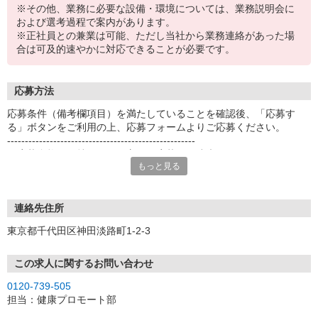
※その他、業務に必要な設備・環境については、業務説明会に
および選考過程で案内があります。
※正社員との兼業は可能、ただし当社から業務連絡があった場
合は可及的速やかに対応できることが必要です。
応募方法
応募条件（備考欄項目）を満たしていることを確認後、「応募す
る」ボタンをご利用の上、応募フォームよりご応募ください。
-----------------------------------------------------
※応募資格をお持ちでない方はご応募をご遠慮ください。
もっと見る
-----------------------------------------------------
＜応募後の流れについて＞
[1]応募ボタンよりエントリー
連絡先住所
[2]オンライン説明会（PC・スマートフォン）にて業務内容・働き方
東京都千代田区神田淡路町1-2-3
のご説明
[3]正式応募のご案内
[4]Web面接（PC・スマートフォンによるオンライン面接）
この求人に関するお問い合わせ
[5]保健指導相談員登録
0120-739-505
[6]新人研修（オンライン研修や集合・個別研修、自己学習）
担当：健康プロモート部
[7]お仕事開始
（エントリーからお仕事開始までの平均期間は1〜2か月程度です）