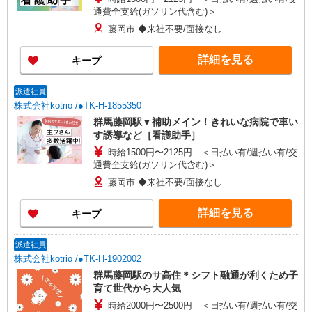
通費全支給(ガソリン代含む)＞
藤岡市 ◆来社不要/面接なし
詳細を見る
キープ
派遣社員
株式会社kotrio /●TK-H-1855350
群馬藤岡駅▼補助メイン！きれいな病院で車い
す誘導など［看護助手］
時給1500円〜2125円 ＜日払い有/週払い有/交
通費全支給(ガソリン代含む)＞
藤岡市 ◆来社不要/面接なし
詳細を見る
キープ
派遣社員
株式会社kotrio /●TK-H-1902002
群馬藤岡駅のサ高住＊シフト融通が利くため子
育て世代から大人気
時給2000円〜2500円 ＜日払い有/週払い有/交