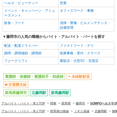
ヘルス・ビューティー
営業
看護師・保健師・看護助手・助産師
イベント・キャンペーン・アミュ
オフィスワーク・事務
ーズメント
同じ特徴から求人を探す
飲食・フード
清掃・警備・ビルメンテナンス・
未経験歓迎
交通費支給
設備管理
藤岡市の人気の職種からバイト・アルバイト・パートを探す
配送・配達ドライバー
ファストフード・デリ
調理・調理補助・調理師
医療事務・受付・クラーク
フォークリフト
量販店・大型SC・百貨店
看護師・保健師・看護助手・助産師
未経験歓迎
交通費支給
群馬県藤岡市
北藤岡駅
群馬藤岡駅
アルバイト・バイト・求人TOP
関東
群馬県
藤岡市
SOMPOヘルス
アルバイト・バイト・求人TOP
群馬県の路線
ＪＲ八高線
北藤岡駅
S