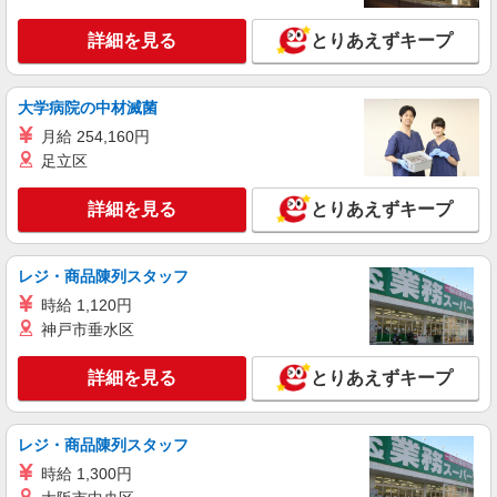
詳細を見る
キープ
詳細を見る
とりあえずキープ
職業紹介
株式会社トラストグロース 新宿本社 第3営業部
介護付き有料老人ホームでの看護師
大学病院の中材滅菌
月給：280,000円〜500,000円 ※経験などによ
月給 254,160円
る ＜基本給＞ ・200,000円〜420,000円＋一律手
足立区
当80,000円 ＜手当内訳＞ ・資格手当：看護師
群馬県高崎市
10,000円 ・調整手当：45,000円〜 ・固定残業代：
詳細を見る
25,000円（15h/月） ※超過した分別途支給 ＜その
とりあえずキープ
詳細を見る
キープ
他＞ ・夜勤手当12,000円/1回 （実績による支給）
レジ・商品陳列スタッフ
派遣社員
株式会社kotrio /●TK-H-2013814
時給 1,120円
≪井野駅≫未経験・無資格から看護助手へ挑
神戸市垂水区
戦！シフト相談OK♪
時給1500円〜2125円 ＜日払い有/週払い有/交
詳細を見る
とりあえずキープ
通費全支給(ガソリン代含む)＞
高崎市内 ≪井野駅周辺≫
レジ・商品陳列スタッフ
詳細を見る
キープ
時給 1,300円