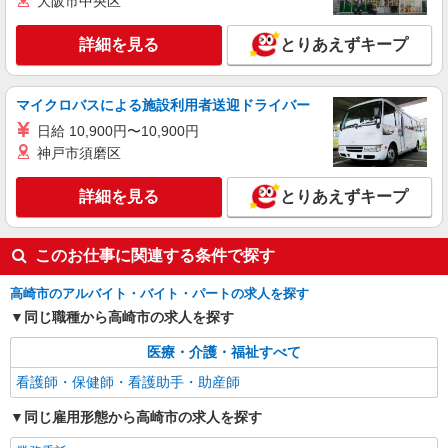
大阪市中央区
派遣社員
株式会社kotrio /●TK-H-1819837
詳細を見る
とりあえずキープ
高崎駅すぐ★病院でお掃除/食事の配膳など♪★
激募★
マイクロバスによる施設利用者送迎ドライバー
時給1500円〜2125円 ＜日払い有/週払い有/交
通費全支給(ガソリン代含む)＞
日給 10,900円〜10,900円
高崎市 交通費全額支給
神戸市須磨区
詳細を見る
詳細を見る
キープ
とりあえずキープ
このお仕事に関連する条件で探す
高崎市のアルバイト・バイト・パートの求人を探す
同じ職種から高崎市の求人を探す
医療・介護・福祉すべて
看護師・保健師・看護助手・助産師
同じ雇用形態から高崎市の求人を探す