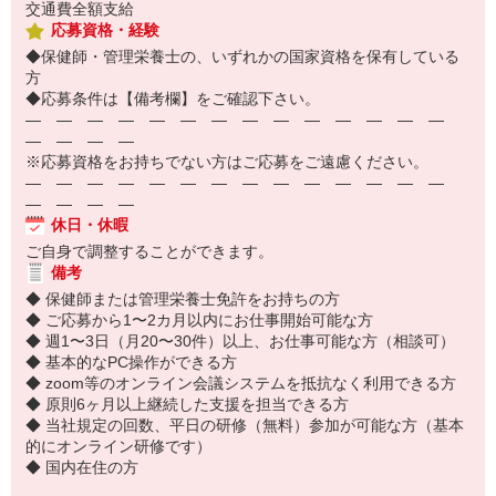
交通費全額支給
応募資格・経験
◆保健師・管理栄養士の、いずれかの国家資格を保有している
方
◆応募条件は【備考欄】をご確認下さい。
― ― ― ― ― ― ― ― ― ― ― ― ― ―
― ― ― ―
※応募資格をお持ちでない方はご応募をご遠慮ください。
― ― ― ― ― ― ― ― ― ― ― ― ― ―
― ― ― ―
休日・休暇
ご自身で調整することができます。
備考
◆ 保健師または管理栄養士免許をお持ちの方
◆ ご応募から1〜2カ月以内にお仕事開始可能な方
◆ 週1〜3日（月20〜30件）以上、お仕事可能な方（相談可）
◆ 基本的なPC操作ができる方
◆ zoom等のオンライン会議システムを抵抗なく利用できる方
◆ 原則6ヶ月以上継続した支援を担当できる方
◆ 当社規定の回数、平日の研修（無料）参加が可能な方（基本
的にオンライン研修です）
◆ 国内在住の方