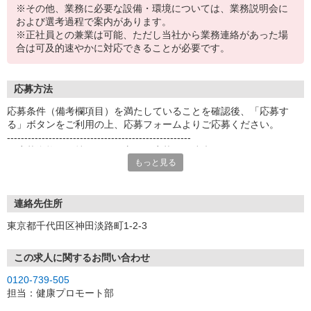
※その他、業務に必要な設備・環境については、業務説明会に
および選考過程で案内があります。
※正社員との兼業は可能、ただし当社から業務連絡があった場
合は可及的速やかに対応できることが必要です。
応募方法
応募条件（備考欄項目）を満たしていることを確認後、「応募す
る」ボタンをご利用の上、応募フォームよりご応募ください。
-----------------------------------------------------
※応募資格をお持ちでない方はご応募をご遠慮ください。
もっと見る
-----------------------------------------------------
＜応募後の流れについて＞
[1]応募ボタンよりエントリー
連絡先住所
[2]オンライン説明会（PC・スマートフォン）にて業務内容・働き方
東京都千代田区神田淡路町1-2-3
のご説明
[3]正式応募のご案内
[4]Web面接（PC・スマートフォンによるオンライン面接）
この求人に関するお問い合わせ
[5]保健指導相談員登録
0120-739-505
[6]新人研修（オンライン研修や集合・個別研修、自己学習）
担当：健康プロモート部
[7]お仕事開始
（エントリーからお仕事開始までの平均期間は1〜2か月程度です）