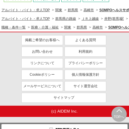
アルバイト・バイト・求人TOP
関東
群馬県
高崎市
SOMPOヘルス
アルバイト・バイト・求人TOP
群馬県の路線
ＪＲ上越線
井野(群馬)駅
職種・条件一覧
医療・介護・福祉
関東
群馬県
高崎市
SOMPOヘ
掲載ご希望のお客様へ
よくある質問
お問い合わせ
利用規約
リンクについて
プライバシーポリシー
Cookieポリシー
個人情報保護方針
メールサービスについて
サイト運営会社
サイトマップ
(c) AIDEM Inc.
TOPへ