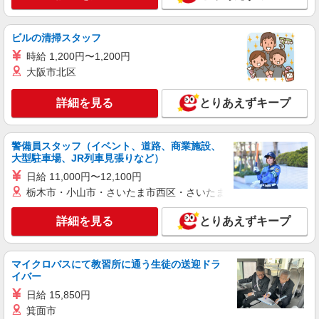
詳細を見る
キープ
ビルの清掃スタッフ
派遣社員
時給 1,200円〜1,200円
株式会社kotrio /●TK-H-2014271
大阪市北区
≪高崎駅≫年齢不問！０からスタートでも活躍
できる看護助手♪
詳細を見る
とりあえずキープ
時給1500円〜2125円 ＜日払い有/週払い有/交
通費全支給(ガソリン代含む)＞
高崎市 交通費全額支給
警備員スタッフ（イベント、道路、商業施設、
大型駐車場、JR列車見張りなど）
詳細を見る
キープ
日給 11,000円〜12,100円
栃木市・小山市・さいたま市西区・さいたま市岩槻区・久喜市・
派遣社員
株式会社kotrio /●TK-H-2014005
詳細を見る
とりあえずキープ
高収入を目指したい方必見！未経験でも日収
1.1万〜可！看護助手
マイクロバスにて教習所に通う生徒の送迎ドラ
時給1500円〜2125円 ＜日払い有/週払い有/交
イバー
通費全支給(ガソリン代含む)＞
日給 15,850円
高崎市 交通費全額支給
箕面市