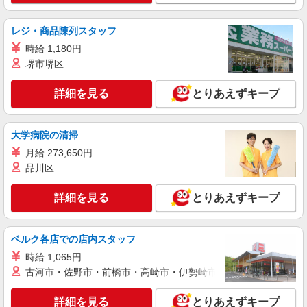
詳細を見る
キープ
レジ・商品陳列スタッフ
時給 1,180円
派遣社員
株式会社kotrio /●TK-H-2093762
堺市堺区
善は急げ≫≫≫履歴書不要＆面接なし！駅チカ
病院で看護助手急募
詳細を見る
とりあえずキープ
時給1500円〜2125円 ＜日払い有/週払い有/交
通費全支給(ガソリン代含む)＞
大学病院の清掃
＜駅チカ＞高崎駅
月給 273,650円
品川区
詳細を見る
キープ
詳細を見る
とりあえずキープ
派遣社員
株式会社kotrio /●TK-H-1990912
井野駅＊看護助手＊日払いOK！推し活の軍資
ベルク各店での店内スタッフ
金も即ゲット◎
時給 1,065円
時給1500円〜2125円 ＜日払い有/週払い有/交
古河市・佐野市・前橋市・高崎市・伊勢崎市・太田市・館林市・
通費全支給(ガソリン代含む)＞
高崎市内 ≪井野駅周辺≫
詳細を見る
とりあえずキープ