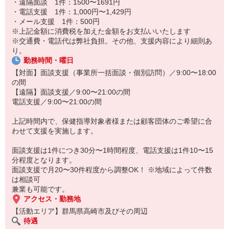
・遠隔面談 1件：1500〜1691円
施
・電話支援 1件：1,000円〜1,429円
・メール支援 1件：500円
◎◎ お仕事の流れ ◎◎
※上記金額に消費税を加えた金額をお支払いいたします
専用システムを通してお仕事を依頼。
※交通費・電話代は弊社負担。その他、支援内容により細則あ
↓
り。
対応可能なお仕事を返信
勤務時間・曜日
↓
個別面談の場合は対象の方へアポイント取得。
【対面】面談支援（事業所一括面談・個別訪問）／9:00〜18:00
（事業所一括面談は予め日時が決まっています）
の間
↓
【遠隔】面談支援／9:00〜21:00の間
当日に面談を実施
電話支援／9:00〜21:00の間
↓
報告書を作成。提出。
上記時間内で、保健指導対象者様または顧客団体のご希望に合
わせて支援を実施します。
面談支援は1件につき30分〜1時間程度、電話支援は1件10〜15
分程度となります。
面談支援で月20〜30件程度から調整OK！ ※地域によって件数
は相談可
兼業も可能です。
アクセス・勤務地
【活動エリア】群馬県高崎市及びその周辺
待遇