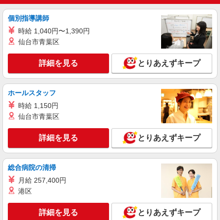
高崎市 交通費全額支給
個別指導講師
詳細を見る
キープ
時給 1,040円〜1,390円
仙台市青葉区
アルバイト
パート
株式会社トラストグロース 新宿本社 第3営業部
詳細を見る
とりあえずキープ
特別養護老人ホームでの看護師
時給：1141円〜1200円 ※資格や経験などによ
る
ホールスタッフ
群馬県高崎市
時給 1,150円
仙台市青葉区
詳細を見る
キープ
詳細を見る
とりあえずキープ
派遣社員
株式会社kotrio /●TK-H-1817679
総合病院の清掃
高級シニアマンションで健康相談/見回りなど
≪高崎問屋町駅≫
月給 257,400円
時給2000円〜2500円 ＜日払い有/週払い有/交
港区
通費全支給(ガソリン代含む)＞
最寄り駅：高崎問屋町
詳細を見る
とりあえずキープ