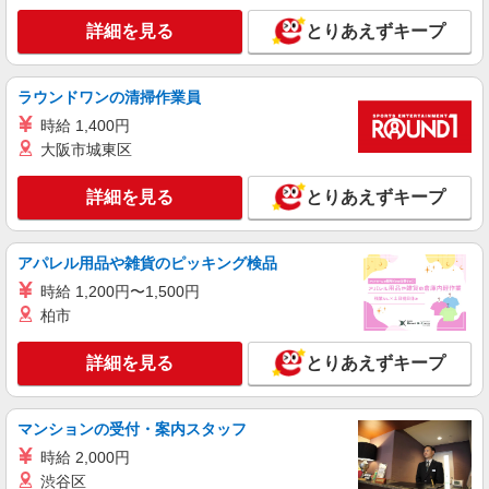
詳細を見る
キープ
詳細を見る
とりあえずキープ
派遣社員
株式会社kotrio /●TK-H-1901987
ラウンドワンの清掃作業員
高崎駅のサ高住＊シフト融通が利くため子育て
時給 1,400円
世代から大人気♪
大阪市城東区
時給2000円〜2500円 ＜日払い有/週払い有/交
通費全支給(ガソリン代含む)＞
詳細を見る
とりあえずキープ
高崎市 交通費全額支給
詳細を見る
キープ
アパレル用品や雑貨のピッキング検品
時給 1,200円〜1,500円
派遣社員
柏市
株式会社kotrio /●TK-H-1991369
≪日払いOK！≫病院の看護助手＊即日勤務も
詳細を見る
とりあえずキープ
可能♪
時給1500円〜2125円 ＜日払い有/週払い有/交
通費全支給(ガソリン代含む)＞
マンションの受付・案内スタッフ
高崎市内 ≪井野駅周辺≫
時給 2,000円
渋谷区