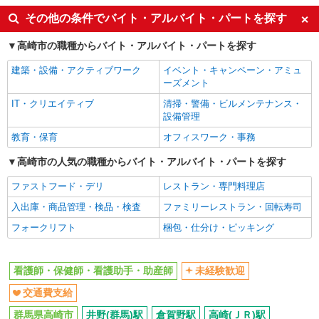
未経験歓迎
交通費支給
その他の条件でバイト・アルバイト・パートを探す
同じ職種から求人を探す
高崎市の職種からバイト・アルバイト・パートを探す
医療・介護・福祉
建築・設備・アクティブワーク
イベント・キャンペーン・アミュ
看護師・保健師・看護助手・助産師
ーズメント
IT・クリエイティブ
清掃・警備・ビルメンテナンス・
同じ特徴から求人を探す
設備管理
未経験歓迎
交通費支給
教育・保育
オフィスワーク・事務
高崎市の人気の職種からバイト・アルバイト・パートを探す
ファストフード・デリ
レストラン・専門料理店
入出庫・商品管理・検品・検査
ファミリーレストラン・回転寿司
フォークリフト
梱包・仕分け・ピッキング
看護師・保健師・看護助手・助産師
未経験歓迎
交通費支給
群馬県高崎市
井野(群馬)駅
倉賀野駅
高崎(ＪＲ)駅