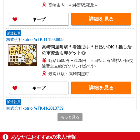
高崎市内 ≪井野駅周辺≫
詳細を見る
キープ
派遣社員
株式会社kotrio /●TK-H-1990909
高崎問屋町駅＊看護助手＊日払いOK！推し活
の軍資金も即ゲット◎
時給1500円〜2125円 ＜日払い有/週払い有/交
通費全支給(ガソリン代含む)＞
最寄り駅：高崎問屋町
詳細を見る
キープ
派遣社員
株式会社kotrio /●TK-H-2013739
≪高崎駅≫未経験・無資格から看護助手へ挑
もっと見る
戦！シフト相談OK♪
時給1500円〜2125円 ＜日払い有/週払い有/交
通費全支給(ガソリン代含む)＞
あなたにおすすめの求人情報