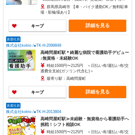
途支給 ※交通費実費支給／当社規定あり。
群馬県高崎市 【車・バイク通勤OK／無料駐車
場・駐輪場あり】
詳細を見る
キープ
派遣社員
株式会社kotrio /●TK-H-2099849
高崎問屋町駅＊綺麗な病院で看護助手デビュー
♪無資格・未経験OK
時給1500円〜2125円 ＜日払い有/週払い有/交
通費全支給(ガソリン代含む)＞
最寄り駅：高崎問屋町
詳細を見る
キープ
派遣社員
株式会社kotrio /●TK-H-2013804
高崎問屋町駅≫未経験・無資格から看護助手へ
挑戦！シフト相談OK
時給1500円〜2125円 ＜日払い有/週払い有/交