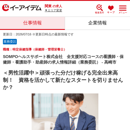
関東
の求人
▼エリア変更
仕事情報
企業情報
更新日：2026/07/16 ※更新日時点の最新情報です
業務委託
職種：特定保健指導（保健師・管理栄養士）
SOMPOヘルスサポート株式会社 全支援対応コースの看護師・保
健師・看護助手・助産師の求人情報詳細（業務委託） - 高崎市
＜男性活躍中＞頑張った分だけ稼げる完全出来高
制！ 資格を活かして新たなスタートを切りません
か？