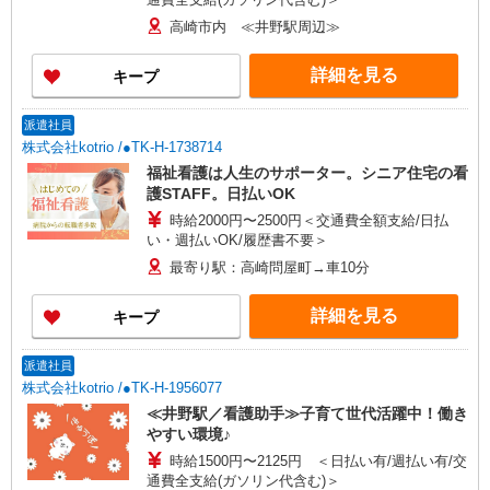
高崎市内 ≪井野駅周辺≫
詳細を見る
キープ
派遣社員
株式会社kotrio /●TK-H-1738714
福祉看護は人生のサポーター。シニア住宅の看
護STAFF。日払いOK
時給2000円〜2500円＜交通費全額支給/日払
い・週払いOK/履歴書不要＞
最寄り駅：高崎問屋町→車10分
詳細を見る
キープ
派遣社員
株式会社kotrio /●TK-H-1956077
≪井野駅／看護助手≫子育て世代活躍中！働き
やすい環境♪
時給1500円〜2125円 ＜日払い有/週払い有/交
通費全支給(ガソリン代含む)＞