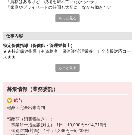
「資格はあるけど、現場を離れていたから不安」
「家庭やプライベートの時間も大切にしながら働きたい」
そんな方にピッタリのお仕事です！
もっと見る
仕事量や仕事時間、休日はご自身で調整可能！
プライベートも大切にしながら、あなたのペースで働くことがで
きます。
仕事内容
また、充実の教育研修と手厚いフォロー体制で、未経験の方やブ
特定保健指導（保健師・管理栄養士）
ランクのある方でも安心してお仕事をしていただけます！
★★特定保健指導［有資格者：保健師/管理栄養士］全支援対応コー
資格を活かして、人に寄り添い、健康を支援していくお仕事なの
ス★★
で、きっとやりがいを感じることができますよ！
あなたも新しいお仕事をスタートしてみませんか？
もっと見る
【職務内容】
在宅勤務＆直行直帰の保健指導のお仕事
健診データなどを基に、3〜6カ月間保健指導対象者様に継続した保
健指導を行っていただきます。
募集情報（業務委託）
■事業所一括面談
指定の会場またはオンラインで半日または終日、保健指導を実施
給与
■個別訪問面談
報酬：完全出来高制
対象者と相談のうえ日程を決め、訪問またはオンラインで保健指導
を実施
報酬額（消費税抜き）：
■電話メール支援
・事業所一括面談(対面) 1日：10,000円〜14,716円
継続支援として、対象者が指定する時間帯にお電話、または対象者
・個別訪問(対面) 1件：4,286円〜5,239円
が入力した記録を元にレポートをまとめてメールにて保健指導を実