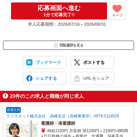
応募画面へ進む
1分で応募完了!!
キープ
求人応募期間：2026/07/16～2026/08/31
閲覧履歴を見る
ブックマーク
ポストする
シェアする
URLをシェア
20
件のこの求人と職種が同じ求人
派遣社員
ランスタッド株式会社 高崎支店（高崎事業所）/WTKS114529
看護師・准看護師
時給2150円 月収例:361200円＝2150円×8時間
×21日勤務の場合＋残業代、交通費、深夜手当別