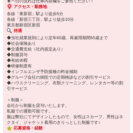
引継簿の内容を確認します
★一日の流れは仕事内容欄をご参照ください！
↓
アクセス・勤務地
お客様からのご依頼や、引継ぎされている業務の対応をします
各線「東新宿」駅より徒歩5分
★★宅急便のご依頼や、近隣案内、共用施設のご予約など、お客様
各線「新宿三丁目」駅より徒歩10分
からのご要望に
東京都新宿区新宿
一つ一つ丁寧にご対応いただけます★★
待遇
↓
◆当社就業規則により定年60歳、再雇用期間65歳まで
さぁレジ締めをしましょう！当日の売上を報告書に入力したり、売
◆社会保険あり
上金の確認をします
◆交通費支給（社内規定あり）
↓
◆制服貸与
ご依頼いただいている宅配便やランドリーを業者さんへお渡ししま
◆有給休暇
す
◆研修制度有
★★点数確認がとっても大事です！★★
◆インフルエンザ予防接種の料金補助
↓
◆グループ会社の病院での定期検診などの割引サービス
次のスタッフへ向けて、引継簿の内容をしっかり記入しましょう！
◆ハウスクリーニング、衣類クリーニング、レンタカー等の割
↓
引サービス
フロントクローズ
↓
＜制服＞
お着替えしてお仕事終了！お疲れ様でした！
会社から制服を貸与いたします。
私服での通勤可能です。
服は弊社にてデザインしたもので、女性はスカーフ、男性はネ
クタイ、ジャケット着用のきりっとした制服です♪
応募資格・経験