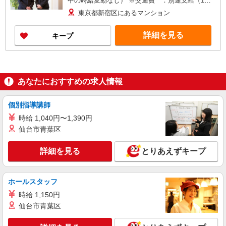
中の時給変動なし） ※交通費 ：別途支給（1日
往復3,000円を上限とし、実費支給） ※支払方
東京都新宿区にあるマンション
法：月1回（月末締め翌月25日支払）
詳細を見る
キープ
あなたにおすすめの求人情報
個別指導講師
時給 1,040円〜1,390円
仙台市青葉区
詳細を見る
とりあえずキープ
ホールスタッフ
時給 1,150円
仙台市青葉区