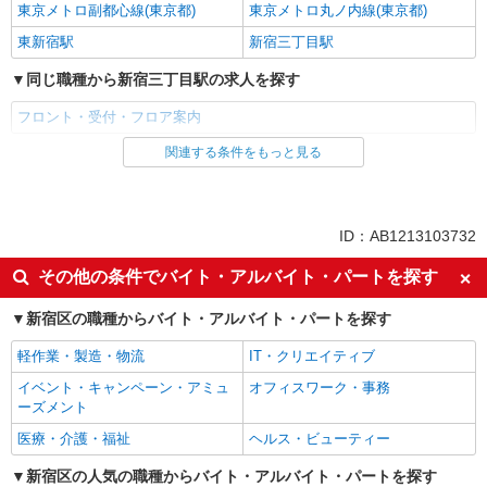
東京メトロ副都心線(東京都)
東京メトロ丸ノ内線(東京都)
東新宿駅
新宿三丁目駅
同じ職種から新宿三丁目駅の求人を探す
フロント・受付・フロア案内
関連する条件をもっと見る
同じ雇用形態から新宿三丁目駅の求人を探す
アルバイト
パート
同じ特徴から新宿三丁目駅の求人を探す
ID：AB1213103732
Web面接OK
未経験歓迎
その他の条件でバイト・アルバイト・パートを探す
高収入・高額
週2～3日勤務OK
新宿区の職種からバイト・アルバイト・パートを探す
扶養内勤務OK
交通費支給
軽作業・製造・物流
IT・クリエイティブ
社会保険あり
制服貸与
イベント・キャンペーン・アミュ
オフィスワーク・事務
研修制度あり
ーズメント
同じ職種から求人を探す
医療・介護・福祉
ヘルス・ビューティー
販売・接客サービス
新宿区の人気の職種からバイト・アルバイト・パートを探す