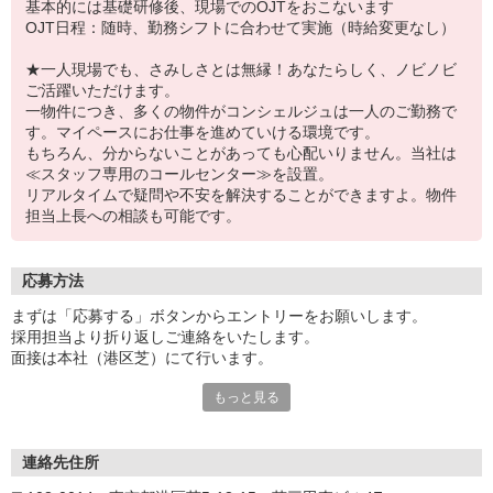
基本的には基礎研修後、現場でのOJTをおこないます
OJT日程：随時、勤務シフトに合わせて実施（時給変更なし）
★一人現場でも、さみしさとは無縁！あなたらしく、ノビノビ
ご活躍いただけます。
一物件につき、多くの物件がコンシェルジュは一人のご勤務で
す。マイペースにお仕事を進めていける環境です。
もちろん、分からないことがあっても心配いりません。当社は
≪スタッフ専用のコールセンター≫を設置。
リアルタイムで疑問や不安を解決することができますよ。物件
担当上長への相談も可能です。
応募方法
まずは「応募する」ボタンからエントリーをお願いします。
採用担当より折り返しご連絡をいたします。
面接は本社（港区芝）にて行います。
もっと見る
ご来社頂く対面形式の面接だけでなく、WEB面接システムを用いた
オンライン形式での面接も実施しています。
ご希望に応じて選択していただくことができますので、お気軽にご
相談ください。
連絡先住所