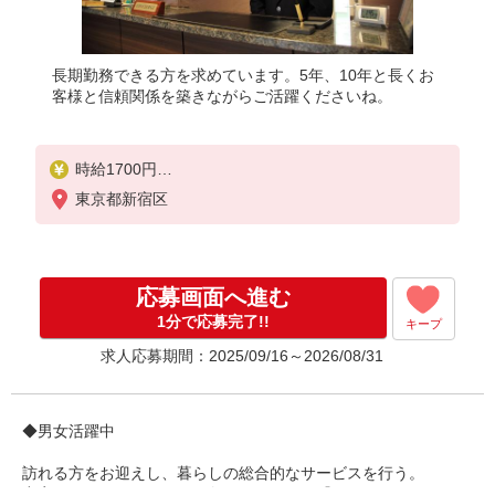
長期勤務できる方を求めています。5年、10年と長くお
客様と信頼関係を築きながらご活躍くださいね。
時給1700円
※研修期間（最大4日間）は時給1230円
東京都新宿区
★年末年始手当有
応募画面へ進む
1分で応募完了!!
キープ
求人応募期間：2025/09/16～2026/08/31
◆男女活躍中
訪れる方をお迎えし、暮らしの総合的なサービスを行う。
充実のマンションライフに欠かせないのが『コンシェルジュ』と