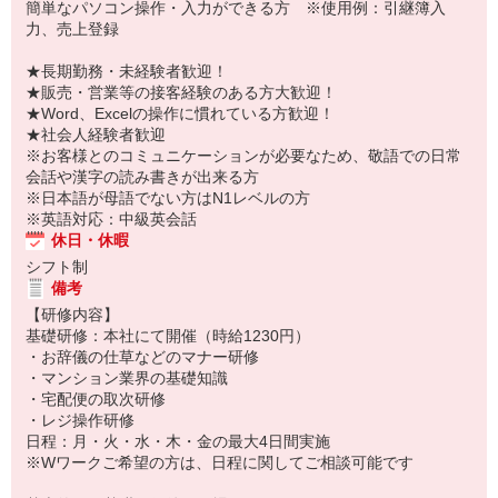
簡単なパソコン操作・入力ができる方 ※使用例：引継簿入
力、売上登録
★長期勤務・未経験者歓迎！
★販売・営業等の接客経験のある方大歓迎！
★Word、Excelの操作に慣れている方歓迎！
★社会人経験者歓迎
※お客様とのコミュニケーションが必要なため、敬語での日常
会話や漢字の読み書きが出来る方
※日本語が母語でない方はN1レベルの方
※英語対応：中級英会話
休日・休暇
シフト制
備考
【研修内容】
基礎研修：本社にて開催（時給1230円）
・お辞儀の仕草などのマナー研修
・マンション業界の基礎知識
・宅配便の取次研修
・レジ操作研修
日程：月・火・水・木・金の最大4日間実施
※Wワークご希望の方は、日程に関してご相談可能です