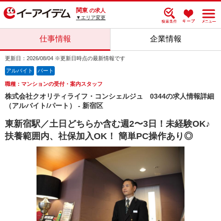
関東
の求人
▼エリア変更
仕事情報
企業情報
更新日：2026/08/04 ※更新日時点の最新情報です
アルバイト
パート
職種：マンションの受付・案内スタッフ
株式会社クオリティライフ・コンシェルジュ 0344の求人情報詳細
（アルバイト/パート） - 新宿区
東新宿駅／土日どちらか含む週2〜3日！未経験OK♪
扶養範囲内、社保加入OK！ 簡単PC操作あり◎