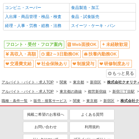
フロント・受付・フロア案内
コンビニ・スーパー
食品製造・加工
同じ特徴から求人を探す
入出庫・商品管理・検品・検査
食品・試食販売
未経験歓迎
経理・人事・労務・総務・法務
週2～3日勤務OK
スイーツ・ケーキ・パン
扶養内勤務OK
交通費支給
社会保険あり
フロント・受付・フロア案内
Web面接OK
未経験歓迎
高収入・高額
週2～3日勤務OK
扶養内勤務OK
交通費支給
社会保険あり
制服貸与
研修制度あり
もっと見る
アルバイト・バイト・求人TOP
関東
東京都
新宿区
株式会社クオリティ
アルバイト・バイト・求人TOP
東京都の路線
都営新宿線
新宿三丁目駅
職種・条件一覧
販売・接客サービス
関東
東京都
新宿区
株式会社ク
掲載ご希望のお客様へ
よくある質問
お問い合わせ
利用規約