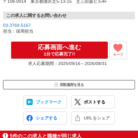
〒108-0014 東京都港区芝5-13-15 芝三田森ビル4F
面接時には履歴書（写真貼付）をご持参ください。
＜採用プロセス＞
この求人に関するお問い合わせ
ご応募
03-3769-5167
↓
担当：採用担当
採用チームから連絡、面接調整（書類選考なし。条件合致した希望
者とは全員面接）
↓
応募画面へ進む
採用チームと面接
1分で応募完了!!
キープ
↓
採否の判定
求人応募期間：2025/09/16～2026/08/31
↓
合格した方は現地面接（物件を見ていただき、応募者様自身に働け
るかどうかの判断をしていただくことと二次選考を含めた現地面接
となります）
閲覧履歴を見る
↓
内定
ブックマーク
ポストする
↓
入社
※応募から採用までは約2週間ほどになります。
シェアする
URLをシェア
5
件のこの求人と職種が同じ求人