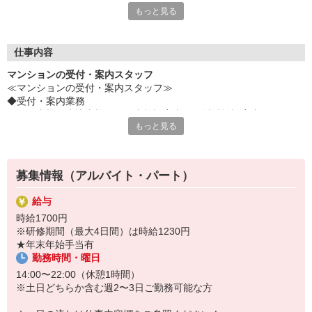
もっと見る
いう役割です。
頼れる人が常駐し、生活を支えることで、居住者様は安心して快
適に過ごすことができます。
「あなたがいてくれて良かった」と感謝される喜びを、この仕事
仕事内容
で実感しませんか？
マンションの受付・案内スタッフ
≪マンションの受付・案内スタッフ≫
■どんな方に対しても明るい笑顔と気持ち良い対応を心がけられ
◆受付・案内業務
る
・居住者様・来訪者様への館内施設案内や、近隣施設案内
■物件を快適な住まいとするため、チームワークを大切にしなが
もっと見る
・共用施設の利用受付、予約管理等
ら働ける
■挨拶・時間を守る等の基本的な行動ができる
◆取次ぎ業務
・クリーニング、宅配便、靴の修繕サービス等
このような方と一緒に働きたいと思っています。
募集情報（アルバイト・パート）
また、売上管理などもあるため、接客だけでなくPCを使った事
＜1日の流れ＞※勤務物件により若干異なります
務の能力も生かせます。
給与
ご出勤
お客様・同僚・関係会社・業者の方に対して、常に感謝の心と謙
時給1700円
↓
虚さを忘れない――
※研修期間（最大4日間）は時給1230円
制服に着替えて、身支度を整えます
この姿勢を大切にできる方であれば、マンションコンシェルジュ
★年末年始手当有
↓
の仕事が初めてでも大丈夫◎
勤務時間・曜日
コンシェルジュ業務スタート
万全な教育体制を整えているので安心してご応募ください。
↓
14:00〜22:00（休憩1時間）
レジの釣銭や、前日の売上のチェック、お荷物の預かり、当日の共
※土日どちらか含む週2〜3日ご勤務可能な方
用施設の予約、