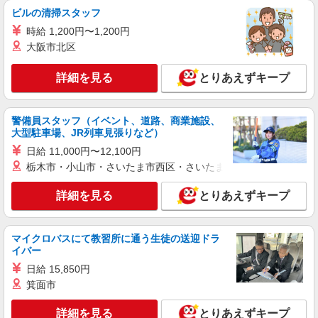
ビルの清掃スタッフ
アルバイト
パート
時給 1,200円〜1,200円
ヤオコー ふじみ野大原店
大阪市北区
スーパーマーケットの店内スタッフ
＜パート時給＞ ■鮮魚・惣菜 時給1,330円〜
詳細を見る
とりあえずキープ
1,680円（曜日・時間帯による） 時給1330円〜 18
時以降：時給1480円〜 19時以降：時給1580円〜
埼玉県ふじみ野市大原2-1-32
★土曜＋100円 ★日・祝＋100円 ■鮮魚・惣菜以外
警備員スタッフ（イベント、道路、商業施設、
時給1,230円〜1,580円（曜日・時間帯による） 時
大型駐車場、JR列車見張りなど）
詳細を見る
キープ
給1230円〜 18時以降：時給1380円〜 19時以降：
日給 11,000円〜12,100円
時給1480円〜 ★土曜＋100円 ★日・祝＋100円 ※
アルバイトさんの時給や募集内容はお問い合わせ
栃木市・小山市・さいたま市西区・さいたま市岩槻区・久喜市・
アルバイト
パート
ください
ヤオコー 上福岡西口店
詳細を見る
とりあえずキープ
スーパーマーケットの店内スタッフ
＜パート時給＞ ■惣菜 時給1,330円〜1,680円
（曜日・時間帯による） 9時迄：時給1430円〜 9
マイクロバスにて教習所に通う生徒の送迎ドラ
時以降：時給1330円〜 18時以降：時給1480円〜
埼玉県ふじみ野市霞ヶ丘1-2-27
イバー
19時以降：時給1580円〜 ★土曜＋100円 ★日・祝
日給 15,850円
＋100円 ■惣菜以外 時給1,230円〜1,580円（曜
詳細を見る
キープ
日・時間帯による） 9時迄：時給1330円〜 9時以
箕面市
降：時給1230円〜 18時以降：時給1380円〜 19時
以降：時給1480円〜 ★土曜＋100円 ★日・祝＋
詳細を見る
とりあえずキープ
アルバイト
パート