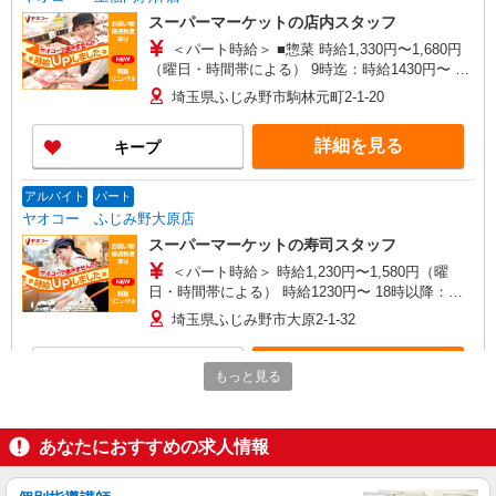
スーパーマーケットの店内スタッフ
＜パート時給＞ ■惣菜 時給1,330円〜1,680円
（曜日・時間帯による） 9時迄：時給1430円〜 9
時以降：時給1330円〜 18時以降：時給1480円〜
埼玉県ふじみ野市駒林元町2-1-20
19時以降：時給1580円〜 ★土曜＋100円 ★日・祝
＋100円 ■惣菜以外 時給1,230円〜1,580円（曜
詳細を見る
キープ
日・時間帯による） 9時迄：時給1330円〜 9時以
降：時給1230円〜 18時以降：時給1380円〜 19時
以降：時給1480円〜 ★土曜＋100円 ★日・祝＋
アルバイト
パート
100円 ※アルバイトさんの時給や募集内容はお問
ヤオコー ふじみ野大原店
い合わせください
スーパーマーケットの寿司スタッフ
＜パート時給＞ 時給1,230円〜1,580円（曜
日・時間帯による） 時給1230円〜 18時以降：時
給1380円〜 19時以降：時給1480円〜 ★土曜＋100
埼玉県ふじみ野市大原2-1-32
円 ★日・祝＋100円 ※アルバイトさんの時給や募
集内容はお問い合わせください
詳細を見る
キープ
もっと見る
アルバイト
パート
ヤオコー 上福岡駒林店
あなたにおすすめの求人情報
スーパーマーケットのバックヤードスタッフ
＜パート時給＞ 時給1,230円〜1,580円（曜