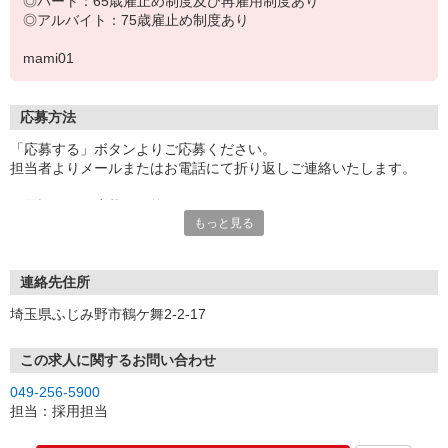
◎パート：65歳雇止め制度及び再雇用制度あり
◎アルバイト：75歳雇止め制度あり
mami01
応募方法
「応募する」ボタンよりご応募ください。
担当者よりメールまたはお電話にて折り返しご連絡いたします。
お電話でのご応募も可能です。
もっと見る
※連絡先TELの記載がある場合のみ
※応募受付時間：9時〜17時
面接の際は履歴書（写真貼付）をご持参ください。
連絡先住所
埼玉県ふじみ野市鶴ケ舞2-2-17
この求人に関するお問い合わせ
049-256-5900
担当：採用担当