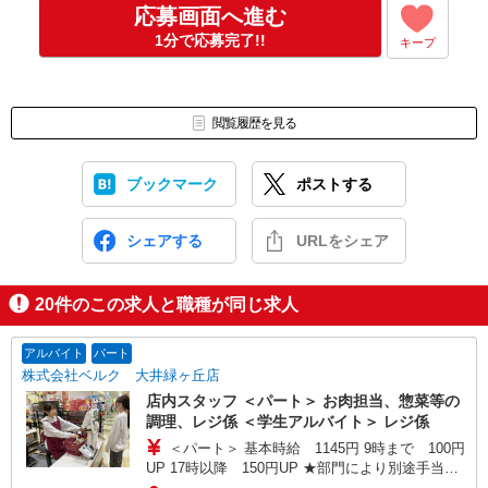
応募画面へ進む
1分で応募完了!!
キープ
閲覧履歴を見る
ブックマーク
ポストする
シェアする
URLをシェア
20
件のこの求人と職種が同じ求人
アルバイト
パート
株式会社ベルク 大井緑ヶ丘店
店内スタッフ ＜パート＞ お肉担当、惣菜等の
調理、レジ係 ＜学生アルバイト＞ レジ係
＜パート＞ 基本時給 1145円 9時まで 100円
UP 17時以降 150円UP ★部門により別途手当が
つく場合あり ＜学生アルバイト＞ 17時まで 基