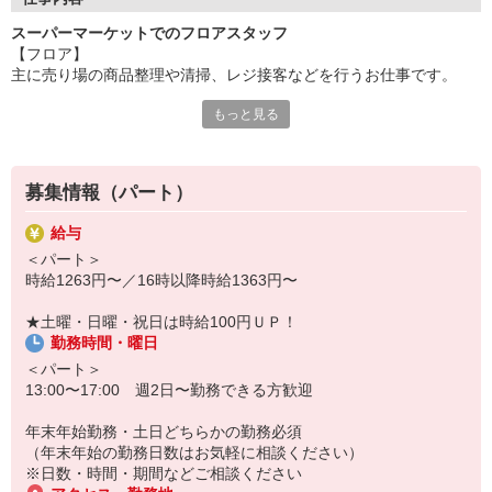
スーパーマーケットでのフロアスタッフ
セミセルフレジを導入しているため直接お金を触りません。
【フロア】
主に売り場の商品整理や清掃、レジ接客などを行うお仕事です。
多様性や個性を尊重し
動きやすくカジュアルな服装◎（ジーパン可）
もっと見る
シフト時間・曜日は応相談
髪色自由◎（※場合によっては帽子着用）
働きやすさ抜群のスーパーマーケット『マミーマート』
※生鮮品を扱う為一定のルールがあります。
販売スタッフ募集中！
マミーマートで働くと、待遇もいっぱい！
まずはお気軽にお問合せください！
募集情報（パート）
パート・アルバイトの募集です！
給与
＜お買い物優遇制度＞お仕事帰りにお得にお買いものして帰れま
＜パート＞
す！
時給1263円〜／16時以降時給1363円〜
＜昇給あり＞能力と評価に応じて昇給あります。社員登用制度もあ
ります！
★土曜・日曜・祝日は時給100円ＵＰ！
その他にも、
勤務時間・曜日
＜交通費支給＞＜制服貸与＞
＜各社会保険完備＞＜互助会制度＞ 等々
＜パート＞
うれしい待遇をご用意しました！
13:00〜17:00 週2日〜勤務できる方歓迎
『未経験でも安心!簡単おしごと』
年末年始勤務・土日どちらかの勤務必須
丁寧にお教えしますので、どなたも安心スタート。
（年末年始の勤務日数はお気軽に相談ください）
分からないこともすぐに聞けるアットホームな雰囲気の職場です。
※日数・時間・期間などご相談ください