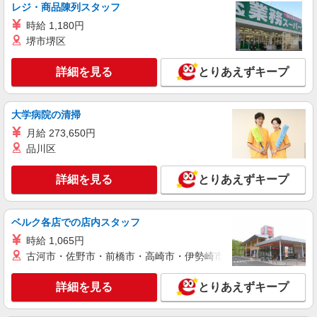
以降：時給1580円〜 ★土曜＋100円 ★日・祝＋
レジ・商品陳列スタッフ
100円 ※アルバイトさんの時給や募集内容はお問
時給 1,180円
詳細を見る
キープ
い合わせください
堺市堺区
アルバイト
パート
詳細を見る
とりあえずキープ
ヤオコー 上福岡西口店
スーパーマーケットの寿司スタッフ
＜パート時給＞ 時給1,230円〜1,580円（曜
大学病院の清掃
日・時間帯による） 9時迄：時給1330円〜 9時以
月給 273,650円
降：時給1230円〜 18時以降：時給1380円〜 19時
埼玉県ふじみ野市霞ヶ丘1-2-27
以降：時給1480円〜 ★土曜＋100円 ★日・祝＋
品川区
100円 ※アルバイトさんの時給や募集内容はお問
詳細を見る
キープ
い合わせください
詳細を見る
とりあえずキープ
アルバイト
パート
ヤオコー ふじみ野大原店
ベルク各店での店内スタッフ
スーパーマーケットの加工食品スタッフ
時給 1,065円
＜パート時給＞ 時給1,230円〜1,580円（曜
古河市・佐野市・前橋市・高崎市・伊勢崎市・太田市・館林市・
日・時間帯による） 時給1230円〜 18時以降：時
給1380円〜 19時以降：時給1480円〜 ★土曜＋100
埼玉県ふじみ野市大原2-1-32
詳細を見る
とりあえずキープ
円 ★日・祝＋100円 ※アルバイトさんの時給や募
集内容はお問い合わせください
詳細を見る
キープ