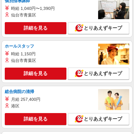
個別指導講師
日・時間帯による） 9時迄：時給1330円〜 9時以
時給 1,040円〜1,390円
降：時給1230円〜 18時以降：時給1380円〜 19時
埼玉県ふじみ野市駒林元町2-1-20
仙台市青葉区
以降：時給1480円〜 ★土曜＋100円 ★日・祝＋
100円 ※アルバイトさんの時給や募集内容はお問
詳細を見る
キープ
い合わせください
詳細を見る
とりあえずキープ
アルバイト
パート
ヤオコー ふじみ野大原店
ホールスタッフ
スーパーマーケットの惣菜スタッフ
時給 1,150円
＜パート時給＞ 時給1,330円〜1,680円（曜
仙台市青葉区
日・時間帯による） 時給1330円〜 18時以降：時
給1480円〜 19時以降：時給1580円〜 ★土曜＋100
埼玉県ふじみ野市大原2-1-32
詳細を見る
とりあえずキープ
円 ★日・祝＋100円 ※アルバイトさんの時給や募
集内容はお問い合わせください
詳細を見る
キープ
総合病院の清掃
月給 257,400円
アルバイト
パート
ヤオコー 上福岡駒林店
港区
スーパーマーケットの惣菜スタッフ
詳細を見る
とりあえずキープ
＜パート時給＞ 時給1,330円〜1,680円（曜
日・時間帯による） 9時迄：時給1430円〜 9時以
降：時給1330円〜 18時以降：時給1480円〜 19時
埼玉県ふじみ野市駒林元町2-1-20