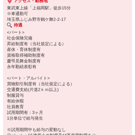
経験がなくても、ブランクがあっても、OK！
アクセス・勤務地
東武東上線「上福岡駅」徒歩15分
※車通勤可
埼玉県ふじみ野市鶴ケ舞2-2-17
待遇
<パート>
社会保険完備
昇給制度有（当社規定による）
産休・育休制度有
資格取得補助制度有
慶弔見舞金制度有
永年勤続表彰有
<パート・アルバイト>
買物割引制度有（当社規定による）
交通費支給(片道2ｋｍ以上)
制服貸与
有給休暇
社員教育
試用期間有：3ヶ月
1分単位で給与発生
※試用期間中も給与の変動なし