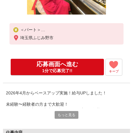
＜パート＞
時給1263円〜／16時以降時給1363円〜
埼玉県ふじみ野市
★土曜・日曜・祝日は時給100円ＵＰ！
応募画面へ進む
1分で応募完了!!
キープ
2026年4月からベースアップ実施！給与UPしました！
未経験〜経験者の方まで大歓迎！
フリーター、主婦・主夫、ブランクある方など歓迎！
もっと見る
Wワーク・扶養範囲内勤務OK！
それぞれの都合に合わせて勤務可能です！
※Ｗワークには規定があります（兼職先との合計労働時間が40時
間未満であること）
仕事内容