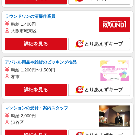
100円 ※アルバイトさんの時給や募集内容はお問
ヤオコー 上福岡駒林店
い合わせください
スーパーマーケットのベーカリースタッフ
ラウンドワンの清掃作業員
＜パート時給＞ 時給1,230円〜1,580円（曜
時給 1,400円
日・時間帯による） 9時迄：時給1330円〜 9時以
降：時給1230円〜 18時以降：時給1380円〜 19時
大阪市城東区
埼玉県ふじみ野市駒林元町2-1-20
以降：時給1480円〜 ★土曜＋100円 ★日・祝＋
100円 ※アルバイトさんの時給や募集内容はお問
詳細を見る
とりあえずキープ
詳細を見る
キープ
い合わせください
アルバイト
パート
アパレル用品や雑貨のピッキング検品
ヤオコー 上福岡駒林店
時給 1,200円〜1,500円
スーパーマーケットのレジスタッフ
柏市
＜パート時給＞ 時給1,230円〜1,580円（曜
日・時間帯による） 9時迄：時給1330円〜 9時以
詳細を見る
とりあえずキープ
降：時給1230円〜 18時以降：時給1380円〜 19時
埼玉県ふじみ野市駒林元町2-1-20
以降：時給1480円〜 ★土曜＋100円 ★日・祝＋
100円 ※アルバイトさんの時給や募集内容はお問
詳細を見る
キープ
い合わせください
マンションの受付・案内スタッフ
時給 2,000円
アルバイト
パート
渋谷区
ヤオコー ふじみ野大原店
スーパーマーケットの鮮魚スタッフ