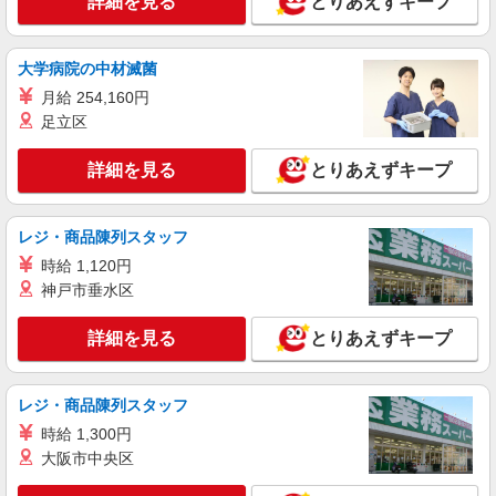
詳細を見る
とりあえずキープ
＜パート時給＞ 時給1,330円〜1,680円（曜
日・時間帯による） 時給1330円〜 18時以降：時
給1480円〜 19時以降：時給1580円〜 ★土曜＋100
埼玉県ふじみ野市大原2-1-32
大学病院の中材滅菌
円 ★日・祝＋100円 ※アルバイトさんの時給や募
月給 254,160円
集内容はお問い合わせください
詳細を見る
キープ
足立区
パート
詳細を見る
とりあえずキープ
生鮮市場TOP 鶴ケ舞店
スーパーマーケットでの鮮魚スタッフ
レジ・商品陳列スタッフ
＜パート＞ 時給1352円〜／16時以降時給1452
円〜 ★土曜・日曜・祝日は時給100円ＵＰ！
時給 1,120円
埼玉県ふじみ野市鶴ケ舞2-2-17
神戸市垂水区
詳細を見る
詳細を見る
キープ
とりあえずキープ
レジ・商品陳列スタッフ
時給 1,300円
大阪市中央区