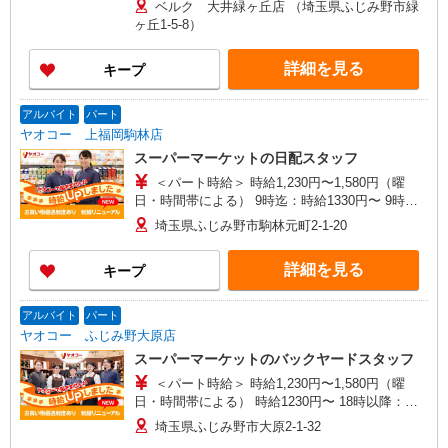
ベルク 大井緑ヶ丘店 （埼玉県ふじみ野市緑
本時給1145円 17時以降 時給1195円（一律夜間
ヶ丘1-5-8）
手当含む） ※22時以降は18歳以上（高校生不可）
※22時以降 基本時給より25％UP ★評価制度で
詳細を見る
キープ
時給UP！ ★パートは日・祝日は更に時給100円
UP！ 上記時間帯は募集時間ではありません。募
集時間は勤務時間・曜日欄でご確認ください。
アルバイト
パート
ヤオコー 上福岡駒林店
スーパーマーケットの日配スタッフ
＜パート時給＞ 時給1,230円〜1,580円（曜
日・時間帯による） 9時迄：時給1330円〜 9時以
降：時給1230円〜 18時以降：時給1380円〜 19時
埼玉県ふじみ野市駒林元町2-1-20
以降：時給1480円〜 ★土曜＋100円 ★日・祝＋
100円 ※アルバイトさんの時給や募集内容はお問
詳細を見る
キープ
い合わせください
アルバイト
パート
ヤオコー ふじみ野大原店
スーパーマーケットのバックヤードスタッフ
＜パート時給＞ 時給1,230円〜1,580円（曜
日・時間帯による） 時給1230円〜 18時以降：時
給1380円〜 19時以降：時給1480円〜 ★土曜＋100
埼玉県ふじみ野市大原2-1-32
円 ★日・祝＋100円 ※アルバイトさんの時給や募