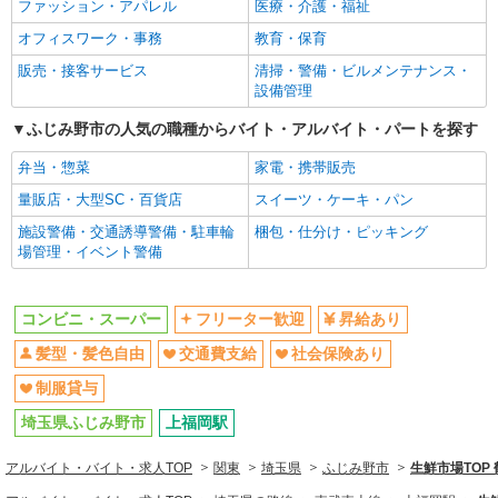
ファッション・アパレル
医療・介護・福祉
同じ職種から求人を探す
オフィスワーク・事務
教育・保育
販売・接客サービス
販売・接客サービス
清掃・警備・ビルメンテナンス・
コンビニ・スーパー
設備管理
同じ特徴から求人を探す
ふじみ野市の人気の職種からバイト・アルバイト・パートを探す
交通費支給
弁当・惣菜
社会保険あり
家電・携帯販売
量販店・大型SC・百貨店
スイーツ・ケーキ・パン
施設警備・交通誘導警備・駐車輪
梱包・仕分け・ピッキング
場管理・イベント警備
コンビニ・スーパー
フリーター歓迎
昇給あり
髪型・髪色自由
交通費支給
社会保険あり
制服貸与
埼玉県ふじみ野市
上福岡駅
アルバイト・バイト・求人TOP
関東
埼玉県
ふじみ野市
生鮮市場TOP