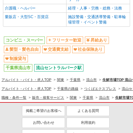
介護職・ヘルパー
経理・人事・労務・総務・法務
量販店・大型SC・百貨店
施設警備・交通誘導警備・駐車輪
場管理・イベント警備
コンビニ・スーパー
フリーター歓迎
昇給あり
髪型・髪色自由
交通費支給
社会保険あり
制服貸与
千葉県流山市
流山セントラルパーク駅
アルバイト・バイト・求人TOP
関東
千葉県
流山市
生鮮市場TOP 流
アルバイト・バイト・求人TOP
千葉県の路線
つくばエクスプレス
流山セ
職種・条件一覧
販売・接客サービス
関東
千葉県
流山市
生鮮市場T
掲載ご希望のお客様へ
よくある質問
お問い合わせ
利用規約