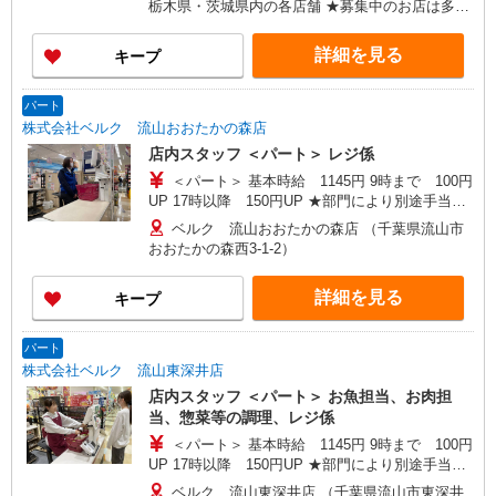
栃木県・茨城県内の各店舗 ★募集中のお店は多数
★日・祝日は全時間帯で時給＋100円となります。
ございます。 ★オープニングスタッフ募集のお店
★店舗により鮮魚手当・レジ手当があります。
もございます。 ＜埼玉県＞ さいたま市、川口市、
詳細を見る
キープ
戸田市、新座市、 八潮市、越谷市、所沢市、富士
見市、三芳町、ふじみ野市、狭山市、川越市、入
間市、飯能市、春日部市、 蓮田市、幸手市、久喜
パート
市、上尾市、北本市、坂戸市、鶴ヶ島市、毛呂山
株式会社ベルク 流山おおたかの森店
町、東松山市、鴻巣市、行田市、 羽生市、加須
店内スタッフ ＜パート＞ レジ係
市、熊谷市、深谷市、本庄市、上里町、秩父市、
＜パート＞ 基本時給 1145円 9時まで 100円
三郷市、寄居町、和光市、白岡市 ＜東京都＞ 江戸
UP 17時以降 150円UP ★部門により別途手当が
川区、足立区、町田市、八王子市、青梅市、東大
つく場合あり ※22時以降 基本時給より25％UP
和市、葛飾区、練馬区 ＜神奈川県＞ 横浜市鶴見
ベルク 流山おおたかの森店 （千葉県流山市
★評価制度で時給UP！ ★パートは日・祝日は更
区、横浜市都筑区、座間市、伊勢原市、相模原市
おおたかの森西3-1-2）
に時給100円UP！ 上記時間帯は募集時間ではあり
中央区、秦野市、厚木市 ＜千葉県＞ 市川市、松戸
ません。募集時間は勤務時間・曜日欄でご確認く
市、流山市、野田市、柏市、八千代市、習志野
詳細を見る
キープ
ださい。
市、千葉市中央区、鎌ケ谷市、印西市、佐倉市、
白井市、船橋市、我孫子市、浦安市、富里市 ＜群
馬県＞ 高崎市、前橋市、藤岡市、伊勢崎市、太田
パート
市、大泉町、館林市、渋川市、中之条町 ＜茨城県
株式会社ベルク 流山東深井店
＞古河市 ＜栃木県＞佐野市、小山市
店内スタッフ ＜パート＞ お魚担当、お肉担
当、惣菜等の調理、レジ係
＜パート＞ 基本時給 1145円 9時まで 100円
UP 17時以降 150円UP ★部門により別途手当が
つく場合あり ※22時以降 基本時給より25％UP
ベルク 流山東深井店 （千葉県流山市東深井