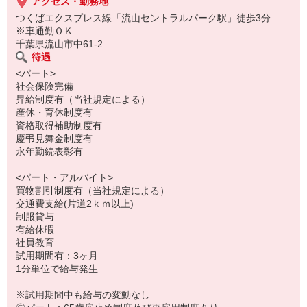
経験がなくても、ブランクがあっても、OK！
アクセス・勤務地
つくばエクスプレス線「流山セントラルパーク駅」徒歩3分
※車通勤ＯＫ
千葉県流山市中61-2
待遇
<パート>
社会保険完備
昇給制度有（当社規定による）
産休・育休制度有
資格取得補助制度有
慶弔見舞金制度有
永年勤続表彰有
<パート・アルバイト>
買物割引制度有（当社規定による）
交通費支給(片道2ｋｍ以上)
制服貸与
有給休暇
社員教育
試用期間有：3ヶ月
1分単位で給与発生
※試用期間中も給与の変動なし