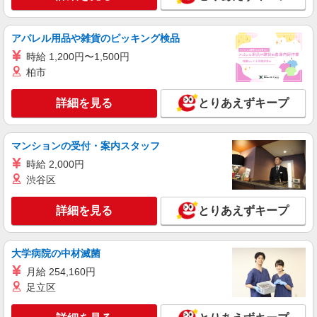
詳細を見る
キープ
アパレル用品や雑貨のピッキング検品
時給 1,200円〜1,500円
パート
柏市
マミープラス 西平井店
スーパーマーケットでの鮮魚スタッフ
詳細を見る
とりあえずキープ
＜パート＞ 時給1270円〜／16時以降時給1370
円〜 ★土曜・日曜・祝日は時給100円ＵＰ！
千葉県流山市西平井3-1-3
マンションの受付・案内スタッフ
時給 2,000円
詳細を見る
キープ
渋谷区
アルバイト
詳細を見る
とりあえずキープ
マミープラス 西平井店
スーパーマーケットでの早朝フロアスタッフ
＜アルバイト＞ 時給1300円〜※大学生OK、高
大学病院の中材滅菌
卒以上 ★週4日以上の勤務契約の方は、日・祝日
月給 254,160円
は時給100円ＵＰ！
千葉県流山市西平井3-1-3
足立区
詳細を見る
キープ