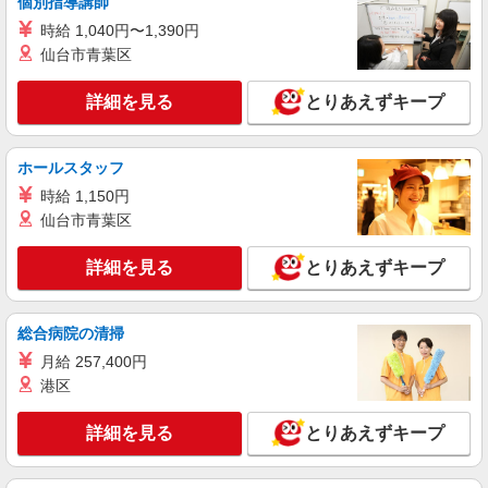
個別指導講師
レジスタッフ【お仕事NO．7566】
時給 1,040円〜1,390円
時給 1,200円以上 土日祝 時給 1,250円以上 第4
仙台市青葉区
水曜日 時給 1,300円以上 研修中 時給 1,140円 (研
修期間 30 時間 )
千葉県流山市おおたかの森西1丁目 おおたか
詳細を見る
とりあえずキープ
の森SC アネックス2
詳細を見る
キープ
ホールスタッフ
時給 1,150円
パート
仙台市青葉区
生鮮市場TOP 流山セントラルパーク店
スーパーマーケットでの夜間責任者
詳細を見る
とりあえずキープ
＜パート＞ 時給1400円〜／16時以降時給1500
円〜 ★土曜・日曜・祝日は時給100円ＵＰ！
千葉県流山市中61-2
総合病院の清掃
月給 257,400円
詳細を見る
キープ
港区
パート
詳細を見る
とりあえずキープ
生鮮市場TOP 流山セントラルパーク店
スーパーマーケットでの精肉スタッフ