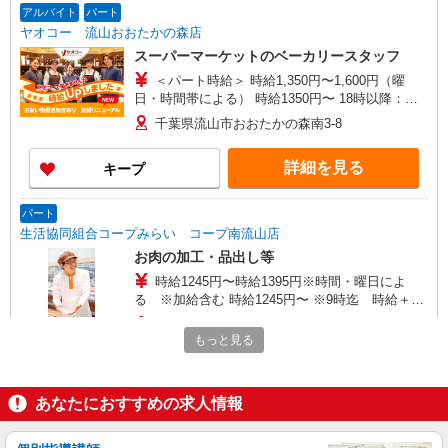
アルバイト
パート
ヤオコー 流山おおたかの森店
スーパーマーケットのベーカリースタッフ
＜パート時給＞ 時給1,350円〜1,600円（曜
日・時間帯による） 時給1350円〜 18時以降：時
給1500円〜 ★土曜＋100円 ★日・祝＋100円 ※ア
千葉県流山市おおたかの森南3-8
ルバイトさんの時給や募集内容はお問い合わせく
ださい
詳細を見る
キープ
パート
生活協同組合コープみらい コープ南流山店
お肉の加工・品出し等
時給1245円〜時給1395円※時間・曜日によ
る ※加給含む 時給1245円〜 ※9時迄 時給＋
100円 ※16時（17時）以降 時給＋150円 ※日・
千葉県流山市南流山1-10-7
祝日 時給＋150円
もっと見る
詳細を見る
キープ
あなたにおすすめの求人情報
アルバイト
パート
角上生鮮市場 流山店☆株式会社チェッカーサポート NO．7566