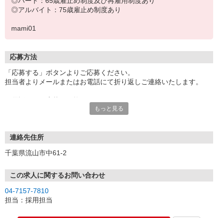
◎パート：65歳雇止め制度及び再雇用制度あり
◎アルバイト：75歳雇止め制度あり
mami01
応募方法
「応募する」ボタンよりご応募ください。
担当者よりメールまたはお電話にて折り返しご連絡いたします。
お電話でのご応募も可能です。
もっと見る
※連絡先TELの記載がある場合のみ
※応募受付時間：9時〜17時
面接の際は履歴書（写真貼付）をご持参ください。
連絡先住所
千葉県流山市中61-2
この求人に関するお問い合わせ
04-7157-7810
担当：採用担当