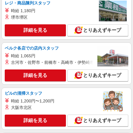
＜パート＞ 時給1270円〜／16時以降時給1370
レジ・商品陳列スタッフ
円〜 ★土曜・日曜・祝日は時給100円ＵＰ！
時給 1,180円
千葉県流山市中61-2
堺市堺区
詳細を見る
キープ
詳細を見る
とりあえずキープ
パート
生鮮市場TOP 流山セントラルパーク店
ベルク各店での店内スタッフ
スーパーマーケットでの惣菜ベーカリースタッ
時給 1,065円
フ
古河市・佐野市・前橋市・高崎市・伊勢崎市・太田市・館林市・
＜パート＞ 時給1270円〜／16時以降時給1370
円〜 ★土曜・日曜・祝日は時給100円ＵＰ！
詳細を見る
とりあえずキープ
千葉県流山市中61-2
詳細を見る
ビルの清掃スタッフ
キープ
時給 1,200円〜1,200円
パート
大阪市北区
生鮮市場TOP 流山セントラルパーク店
スーパーマーケットでの青果スタッフ
詳細を見る
とりあえずキープ
＜パート＞ 時給1270円〜／16時以降時給1370
円〜 ★土曜・日曜・祝日は時給100円ＵＰ！