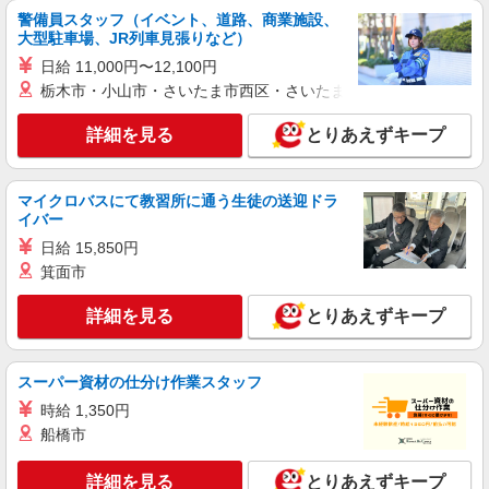
警備員スタッフ（イベント、道路、商業施設、
千葉県流山市中61-2
大型駐車場、JR列車見張りなど）
日給 11,000円〜12,100円
詳細を見る
キープ
栃木市・小山市・さいたま市西区・さいたま市岩槻区・久喜市・
パート
詳細を見る
とりあえずキープ
生鮮市場TOP 流山セントラルパーク店
スーパーマーケットでの鮮魚スタッフ
＜パート＞ 時給1270円〜／16時以降時給1370
マイクロバスにて教習所に通う生徒の送迎ドラ
円〜 ★土曜・日曜・祝日は時給100円ＵＰ！
イバー
千葉県流山市中61-2
日給 15,850円
箕面市
詳細を見る
キープ
詳細を見る
とりあえずキープ
パート
マミープラス 西平井店
スーパー資材の仕分け作業スタッフ
スーパーマーケットでの惣菜ベーカリースタッ
時給 1,350円
フ
船橋市
＜パート＞ 時給1270円〜／16時以降時給1370
円〜 ★土曜・日曜・祝日は時給100円ＵＰ！
詳細を見る
とりあえずキープ
千葉県流山市西平井3-1-3