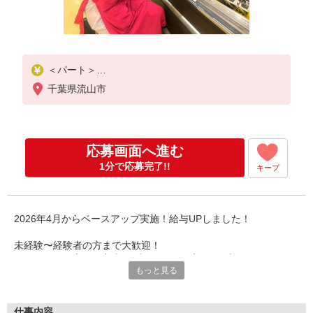
＜パート＞
時給1270円〜／16時以降時給1370円〜
千葉県流山市
★土曜・日曜・祝日は時給100円ＵＰ！
応募画面へ進む
1分で応募完了!!
キープ
2026年4月からベースアップ実施！給与UPしました！
未経験〜経験者の方まで大歓迎！
フリーター、主婦・主夫、ブランクある方など歓迎！
もっと見る
Wワーク・扶養範囲内勤務OK！
それぞれの都合に合わせて勤務可能です！
※Ｗワークには規定があります（兼職先との合計労働時間が40時
間未満であること）
仕事内容