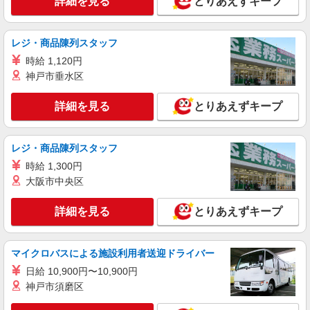
詳細を見る
とりあえずキープ
パート
マミープラス 西平井店
レジ・商品陳列スタッフ
スーパーマーケットでのフロアスタッフ
時給 1,120円
＜パート＞ 時給1270円〜／16時以降時給1370
神戸市垂水区
円〜 ★土曜・日曜・祝日は時給100円ＵＰ！
千葉県流山市西平井3-1-3
詳細を見る
とりあえずキープ
詳細を見る
キープ
レジ・商品陳列スタッフ
時給 1,300円
大阪市中央区
詳細を見る
とりあえずキープ
マイクロバスによる施設利用者送迎ドライバー
日給 10,900円〜10,900円
神戸市須磨区