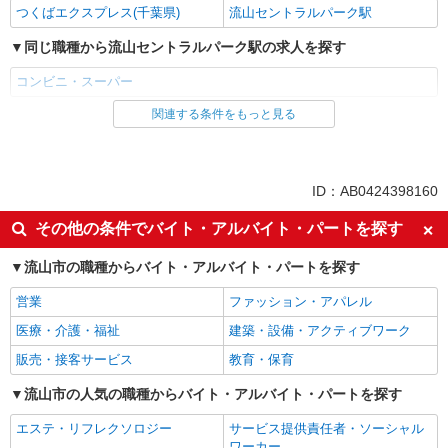
つくばエクスプレス(千葉県)
流山セントラルパーク駅
同じ職種から流山セントラルパーク駅の求人を探す
コンビニ・スーパー
関連する条件をもっと見る
同じ雇用形態から流山セントラルパーク駅の求人を探す
パート
同じ特徴から流山セントラルパーク駅の求人を探す
ID：AB0424398160
フリーター歓迎
昇給あり
その他の条件でバイト・アルバイト・パートを探す
髪型・髪色自由
交通費支給
流山市の職種からバイト・アルバイト・パートを探す
社会保険あり
制服貸与
営業
ファッション・アパレル
同じ職種から求人を探す
医療・介護・福祉
建築・設備・アクティブワーク
販売・接客サービス
販売・接客サービス
教育・保育
コンビニ・スーパー
流山市の人気の職種からバイト・アルバイト・パートを探す
同じ特徴から求人を探す
エステ・リフレクソロジー
サービス提供責任者・ソーシャル
交通費支給
社会保険あり
ワーカー