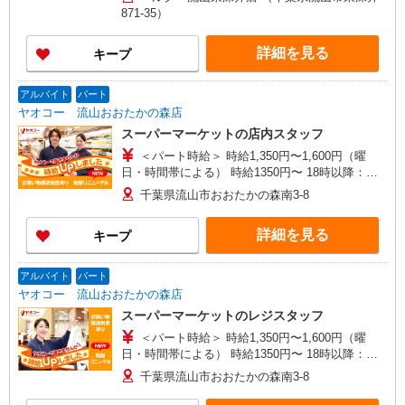
★評価制度で時給UP！ ★パートは日・祝日は更
871-35）
に時給100円UP！ 上記時間帯は募集時間ではあり
ません。募集時間は勤務時間・曜日欄でご確認く
詳細を見る
キープ
ださい。
アルバイト
パート
ヤオコー 流山おおたかの森店
スーパーマーケットの店内スタッフ
＜パート時給＞ 時給1,350円〜1,600円（曜
日・時間帯による） 時給1350円〜 18時以降：時
給1500円〜 ★土曜＋100円 ★日・祝＋100円 ※ア
千葉県流山市おおたかの森南3-8
ルバイトさんの時給や募集内容はお問い合わせく
ださい
詳細を見る
キープ
アルバイト
パート
ヤオコー 流山おおたかの森店
スーパーマーケットのレジスタッフ
＜パート時給＞ 時給1,350円〜1,600円（曜
日・時間帯による） 時給1350円〜 18時以降：時
給1500円〜 ★土曜＋100円 ★日・祝＋100円 ※ア
千葉県流山市おおたかの森南3-8
ルバイトさんの時給や募集内容はお問い合わせく
ださい