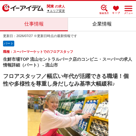
関東
の求人
▼エリア変更
仕事情報
企業情報
更新日：2026/07/27 ※更新日時点の最新情報です
パート
職種：スーパーマーケットでのフロアスタッフ
生鮮市場TOP 流山セントラルパーク店のコンビニ・スーパーの求人
情報詳細（パート） - 流山市
フロアスタッフ／幅広い年代が活躍できる職場！個
性や多様性を尊重し身だしなみ基準大幅緩和♪