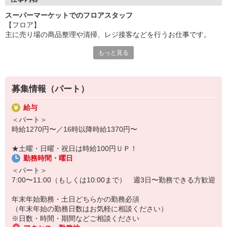
スーパーマーケットでのフロアスタッフ
セミセルフレジを導入しているため直接お金を触りません。
【フロア】
主に売り場の商品整理や清掃、レジ接客などを行うお仕事です。
多様性や個性を尊重し
動きやすくカジュアルな服装◎（ジーパン可）
もっと見る
シフト時間・曜日は応相談
髪色自由◎（※場合によっては帽子着用）
働きやすさ抜群のスーパーマーケット『マミーマート』
※生鮮品を扱う為一定のルールがあります。
販売スタッフ募集中！
マミーマートで働くと、待遇もいっぱい！
まずはお気軽にお問合せください！
募集情報（パート）
パート・アルバイトの募集です！
給与
＜お買い物優遇制度＞お仕事帰りにお得にお買いものして帰れま
＜パート＞
す！
時給1270円〜／16時以降時給1370円〜
＜昇給あり＞能力と評価に応じて昇給あります。社員登用制度もあ
ります！
★土曜・日曜・祝日は時給100円ＵＰ！
その他にも、
勤務時間・曜日
＜交通費支給＞＜制服貸与＞
＜各社会保険完備＞＜互助会制度＞ 等々
＜パート＞
うれしい待遇をご用意しました！
7:00〜11:00（もしくは10:00まで） 週3日〜勤務できる方歓迎
『未経験でも安心!簡単おしごと』
年末年始勤務・土日どちらかの勤務必須
丁寧にお教えしますので、どなたも安心スタート。
（年末年始の勤務日数はお気軽に相談ください）
分からないこともすぐに聞けるアットホームな雰囲気の職場です。
※日数・時間・期間などご相談ください