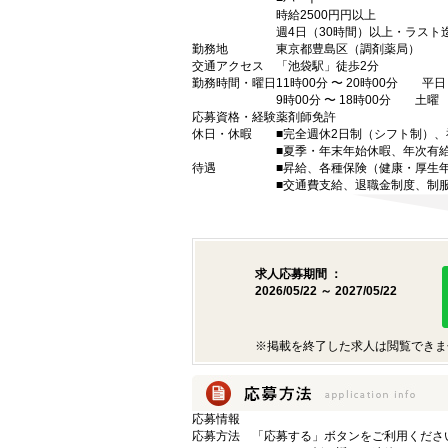
時給2500円円以上
週4日（30時間）以上・ラスト
勤務地
東京都豊島区（調剤薬局）
交通アクセス
「池袋駅」徒歩2分
勤務時間・曜日
11時00分 〜 20時00分 平日
9時00分 〜 18時00分 土
応募資格・経験
薬剤師免許
休日・休暇
■完全週休2日制（シフト制）
■夏季・年末年始休暇、年次有
待遇
■昇給、各種保険（健康・厚生
■交通費支給、退職金制度、制
求人応募期間 ：
2026/05/22 ～ 2027/05/22
※掲載を終了した求人は閲覧できま
応募情報
応募方法
「応募する」ボタンをご利用くださ