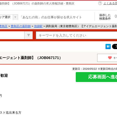
よくある
】（JOB067171）の薬剤師の求人情報詳細 - 豊島区
保存した
0
リア選択
「あなたの街」のお仕事が探せる求人サイト
検索条件
豊島区
>
豊島区の薬剤師
>
池袋駅
> 調剤薬局（東京都豊島区）【アイデムエージェント薬剤師
ジェント薬剤師】（JOB067171）
キ
更新日：2026/05/22 ※更新日時点
手歓迎
応募画面へ進
円
ラスト迄出来る方