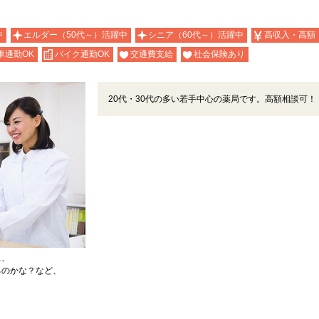
）
中
エルダー（50代～）活躍中
シニア（60代～）活躍中
高収入・高額
車通勤OK
バイク通勤OK
交通費支給
社会保険あり
20代・30代の多い若手中心の薬局です。高額相談可！
…、
るのかな？など、