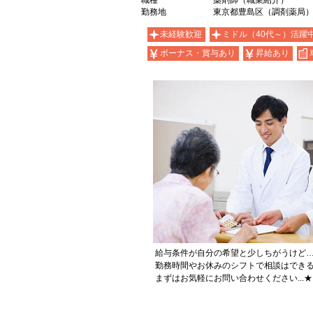
職種
薬剤師（職業紹介）
勤務地
東京都豊島区（調剤薬局
未経験歓迎
ミドル（40代～）活躍
ボーナス・賞与あり
昇給あり
給与条件が自分の希望と少しちがうけど
勤務時間やお休みのシフトで相談はでき
まずはお気軽にお問い合わせください...★