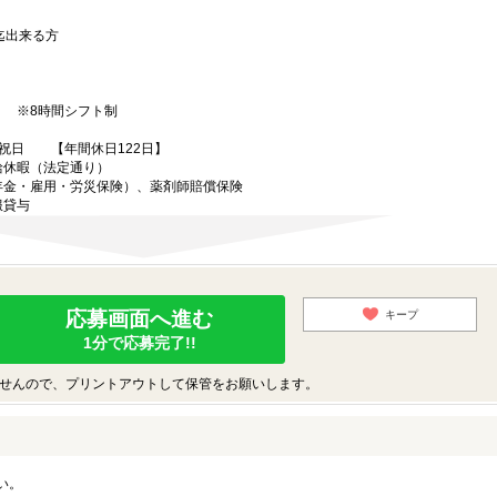
迄出来る方
曜 ※8時間シフト制
、祝日 【年間休日122日】
給休暇（法定通り）
年金・雇用・労災保険）、薬剤師賠償保険
服貸与
応募画面へ進む
キープ
1分で応募完了!!
せんので、プリントアウトして保管をお願いします。
い。