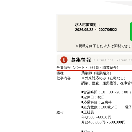
求人応募期間 ：
2026/05/22 ～ 2027/05/22
※掲載を終了した求人は閲覧できま
募集情報（パート・正社員・職業紹介）
職種
薬剤師（職業紹介）
仕事内容
※外来対応のみ（在宅なし）
調剤、鑑査、服薬指導、在庫管
■営業時間：10：00〜20：00
■定休日：祝日
■応需科目：皮膚科
■処方枚数：100枚／日 電
給与
■正社員
年収560〜600万円
月給466,600円〜500,000円
■パート