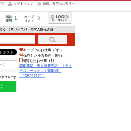
質問
サイトマップ
掲載ご希望のお客様へ
閲覧
キープ
1
0
履歴
リスト
ログイン
】（JOB067171）の求人情報詳細
キープ中のお仕事（0件）
保存した検索条件（
0
件）
閲覧したお仕事（1件）
ープ
調剤薬局（東京都豊島区）【アイ
デムエージェント薬剤師】
（JOB067171）
の最新情報です
む