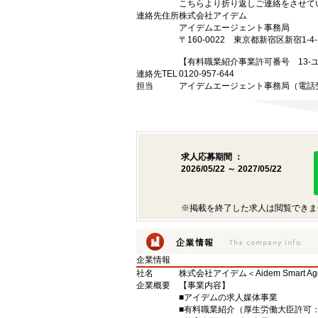
こちらより折り返しご連絡をさせて
連絡先住所
株式会社アイデム
アイデムエージェント事務局
〒160-0022 東京都新宿区新宿1-
【有料職業紹介事業許可番号 13-ユ-
連絡先TEL
0120-957-644
担当
アイデムエージェント事務局（電話受
求人応募期間 ：
2026/05/22 ～ 2027/05/22
※掲載を終了した求人は閲覧できま
企業情報
社名
株式会社アイデム＜Aidem Smart A
企業概要
【事業内容】
■アイデムの求人媒体事業
■有料職業紹介（厚生労働大臣許可：13