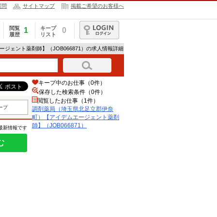
質問
サイトマップ
掲載ご希望のお客様へ
閲覧
キープ
1
0
履歴
リスト
ログイン
ジェント薬剤師】（JOB066871）の求人情報詳細
キープ中のお仕事（0件）
保存した検索条件（
0
件）
閲覧したお仕事（1件）
ープ
調剤薬局（埼玉県北足立郡伊奈
町）【アイデムエージェント薬剤
師】（JOB066871）
の最新情報です
む