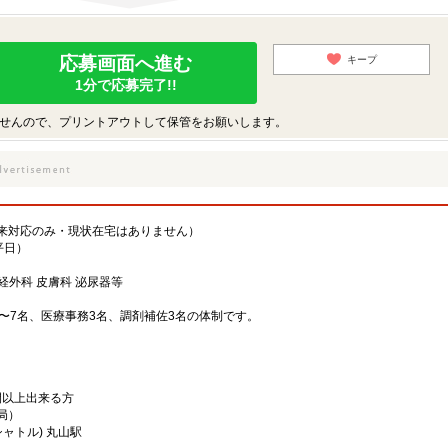
応募画面へ進む
キープ
1分で応募完了!!
せんので、プリントアウトして保管をお願いします。
来対応のみ・現状在宅はありません）
平日）
経外科 皮膚科 泌尿器等
〜7名、医療事務3名、調剤補佐3名の体制です。
間以上出来る方
局）
ャトル) 丸山駅