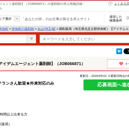
よくある
ント薬剤師】（JOB066871）の薬剤師の求人情報詳細 -
ム
保存した
0
リア選択
「あなたの街」のお仕事が探せる求人サイト
検索条件
伊奈町
>
伊奈町の薬剤師
>
丸山(埼玉)駅
> 調剤薬局（埼玉県北足立郡伊奈町）【アイデムエー
イデムエージェント薬剤師】（JOB066871）
キ
更新日：2026/05/22 ※更新日時点
テランさん歓迎★外来対応のみ
応募画面へ進
0時間以上出来る方
剤薬局）