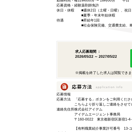
勤務時間・曜日
9時00分 〜 18時00分 平日
応募資格・経験
薬剤師免許
休日・休暇
■週休2日（土曜・日曜）、祝日
■夏季・年末年始休暇
待遇
■昇給年1回
■社会保険完備、交通費支給、
求人応募期間 ：
2026/05/22 ～ 2027/05/22
※掲載を終了した求人は閲覧できま
応募情報
応募方法
「応募する」ボタンをご利用くださ
こちらより折り返しご連絡をさせて
連絡先住所
株式会社アイデム
アイデムエージェント事務局
〒160-0022 東京都新宿区新宿1-
【有料職業紹介事業許可番号 13-ユ-