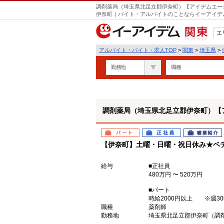
調剤薬局（埼玉県北足立郡伊奈町）【アイデムエージェ
伊奈町｜バイト・アルバイトのことならイーアイデ
エ
関東
アルバイト・バイト・求人TOP
>
関東
>
埼玉県
>
勤務地
職種
調剤薬局（埼玉県北足立郡伊奈町）【ア
パート
正社員
職業紹介
【伊奈町】土曜・日曜・祝日休み★ベ
給与
■正社員
480万円 〜 520万円
■パート
時給2000円以上 ※週3
職種
薬剤師
勤務地
埼玉県北足立郡伊奈町（調