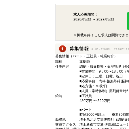
求人応募期間 ：
2026/05/22 ～ 2027/05/22
※掲載を終了した求人は閲覧できま
募集情報（パート・正社員・職業紹介）
職種
薬剤師
仕事内容
調剤・服薬指導・薬歴管理（外
■営業時間：9：00〜18：00（
■定休日：土曜、日曜、祝日
■応需科目：内科 整形外科 脳神
■処方箋：70枚/日
■人員（常時体制）薬剤師常時6
給与
■正社員
480万円 〜 520万円
■パート
時給2000円以上 ※週30時
勤務地
埼玉県北足立郡伊奈町（調剤薬
交通アクセス
埼玉新都市交通 伊奈線(ニューシ