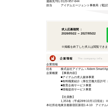
連絡先TEL
0120-957-644
担当
アイデムエージェント事務局（電話受
求人応募期間 ：
2026/05/22 ～ 2027/05/22
※掲載を終了した求人は閲覧できま
企業情報
社名
株式会社アイデム＜Aidem Smart A
企業概要
【事業内容】
■アイデムの求人媒体事業
■有料職業紹介（厚生労働大臣許可：13
■教育企画サービス事業
■情報提供サービス事業
【社員数】
1,353名（平成28年10月1日現在
本社所在地
東京都新宿区新宿1-4-10 アイデ