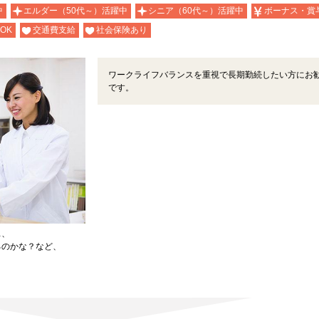
中
エルダー（50代～）活躍中
シニア（60代～）活躍中
ボーナス・賞
OK
交通費支給
社会保険あり
ワークライフバランスを重視で長期勤続したい方にお
です。
…、
るのかな？など、