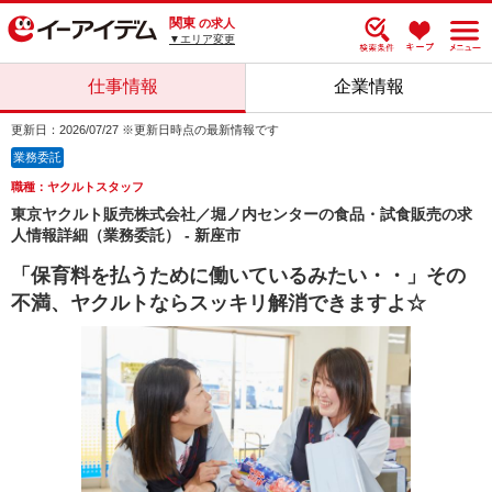
関東
の求人
▼エリア変更
仕事情報
企業情報
更新日：2026/07/27 ※更新日時点の最新情報です
業務委託
職種：ヤクルトスタッフ
東京ヤクルト販売株式会社／堀ノ内センターの食品・試食販売の求
人情報詳細（業務委託） - 新座市
「保育料を払うために働いているみたい・・」その
不満、ヤクルトならスッキリ解消できますよ☆