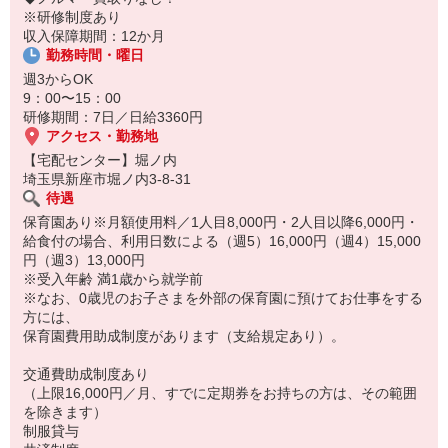
※研修制度あり
収入保障期間：12か月
勤務時間・曜日
週3からOK
9：00〜15：00
研修期間：7日／日給3360円
アクセス・勤務地
【宅配センター】堀ノ内
埼玉県新座市堀ノ内3-8-31
待遇
保育園あり※月額使用料／1人目8,000円・2人目以降6,000円・
給食付の場合、利用日数による（週5）16,000円（週4）15,000
円（週3）13,000円
※受入年齢 満1歳から就学前
※なお、0歳児のお子さまを外部の保育園に預けてお仕事をする
方には、
保育園費用助成制度があります（支給規定あり）。
交通費助成制度あり
（上限16,000円／月、すでに定期券をお持ちの方は、その範囲
を除きます）
制服貸与