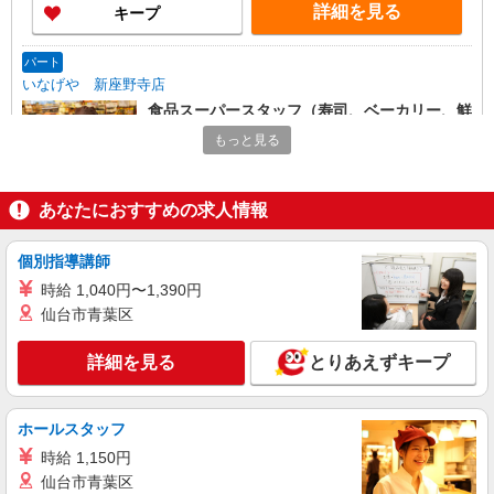
詳細を見る
キープ
の長期希望の方はパート対象です。 ★職種を限定
しての募集のため、勤務時間・曜日の項目をご確
認ください。
パート
いなげや 新座野寺店
食品スーパースタッフ（寿司、ベーカリー、鮮
魚、一般食品）
もっと見る
時給：1413円（寿司・鮮魚） 時給：1226円
（ベーカリー・一般食品） ※曜日・時間帯によっ
て加算 ▼詳細は以下の通り 日・祝日／時給125円
埼玉県新座市野寺2-6-38
あなたにおすすめの求人情報
増 7:00〜8:00／時給200円増 ★学生以外の長期希
望の方はパート対象です。 ★職種を限定しての募
詳細を見る
キープ
集のため、勤務時間・曜日の項目をご確認くださ
個別指導講師
い。
時給 1,040円〜1,390円
パート
仙台市青葉区
いなげや 新座東店
食品スーパースタッフ（ベーカリー）
詳細を見る
とりあえずキープ
時給：1204円（ベーカリー） ※曜日・時間帯
によって加算 ▼詳細は以下の通り 日・祝日／時給
125円増 ★学生以外の長期希望の方はパート対象
埼玉県新座市東3-1-1
ホールスタッフ
です。 ★職種を限定しての募集のため、勤務時
時給 1,150円
間・曜日の項目をご確認ください。
詳細を見る
キープ
仙台市青葉区