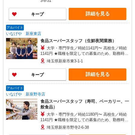
3-8-31
週5日9時-15時の場合 月15万円〜 ◆ノルマ・買取
りなし！ ※研修制度あり 収入保障期間：12か月
詳細を見る
キープ
アルバイト
いなげや 新座東店
食品スーパースタッフ（生鮮夜間業務）
大学・専門学生／時給1141円〜 高校生／時給
1141円 ★職種を限定しての募集のため、勤務時
間・曜日の項目をご確認ください。
埼玉県新座市東3-1-1
詳細を見る
キープ
アルバイト
いなげや 新座野寺店
食品スーパースタッフ（寿司、ベーカリー、一
般食品）
大学・専門学生／時給1180円〜 高校生／時給
1141円 ★職種を限定しての募集のため、勤務時
間・曜日の項目をご確認ください。
埼玉県新座市野寺2-6-38