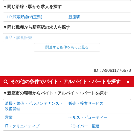
同じ沿線・駅から求人を探す
ＪＲ武蔵野線(埼玉県)
新座駅
同じ職種から新座駅の求人を探す
食品・試食販売
関連する条件をもっと見る
同じ雇用形態から新座駅の求人を探す
業務委託
同じ特徴から新座駅の求人を探す
ID：A90611776578
未経験歓迎
ミドル（40代～）活躍中
その他の条件でバイト・アルバイト・パートを探す
エルダー（50代～）活躍中
シニア（60代～）活躍中
新座市の職種からバイト・アルバイト・パートを探す
土日祝休み
週2～3日勤務OK
清掃・警備・ビルメンテナンス・
販売・接客サービス
上場企業・上場企業のグループ会
扶養内勤務OK
設備管理
社
営業
ヘルス・ビューティー
副業・WワークOK
交通費支給
IT・クリエイティブ
ドライバー・配達
社員登用あり