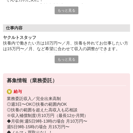
ヤクルトでは≪保育料助成制度≫を取り入れ、
もっと見る
一般の保育園に子どもを預けている方をバックアップ◎
頑張って働いた収入の中から、
少しでも家計の足しに、ママのお小遣いに♪ を応援します！
仕事内容
◆家庭と両立可能な短時間勤務
ヤクルトスタッフ
◆急なお休みにもスタッフ同士で快くフォロー
扶養内で働きたい方は10万円〜／月、扶養を外れてお仕事したい方
は15万円〜／月、など希望に合わせて収入の調整ができます。
など、働くママの多いヤクルトならではの
子どもが小さいうちは扶養内で働きたいけれど、小学生になったら
充実した環境を整え、
もっと見る
扶養を外れたい！など、ライフステージに合わせて働き方を変更し
仕事×育児のお悩みをスッキリ解決に導きます☆
ている方も多数いらっしゃいます。
【活動推奨時間】
9：00〜15：00の間で1日4時間〜
募集情報（業務委託）
・平日のみ。土日・祝日はお休みです
・平日週3日〜OK
給与
・WワークOK！
業務委託収入／完全出来高制
・活動曜日は希望曜日を固定して3日以上
◎週3日〜OK◎扶養の範囲内OK
ヤクルトのお仕事は委託手数料収入ですので、売上金額に応じて変
◎扶養の範囲を超えた高収入も応相談
動します。
※収入補償制度/月10万円（最長12か月間）
・収入補償制度あり（収入補償期間最長12か月間、支給規定あり）
◆月収例:週5日9時-13時の場合 月10万円〜
・年収130万円位までの扶養範囲内でお仕事が可能です！
週5日9時-15時の場合 月15万円〜
・ノルマ・商品買取りはありません！
◆ノルマ・買取りなし！