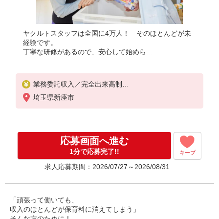
ヤクルトスタッフは全国に4万人！ そのほとんどが未
経験です。
丁寧な研修があるので、安心して始めら...
業務委託収入／完全出来高制
◎週3日〜OK◎扶養の範囲内OK
埼玉県新座市
◎扶養の範囲を超えた高収入も応相談
※収入補償制度/月10万円（最長12か月間）
◆月収例:週5日9時-13時の場合 月10万円〜
週5日9時-15時の場合 月15万円〜
応募画面へ進む
◆ノルマ・買取りなし！
※研修制度あり
1分で応募完了!!
キープ
収入保障期間：12か月
求人応募期間：2026/07/27～2026/08/31
「頑張って働いても、
収入のほとんどが保育料に消えてしまう」
そんな方のために！