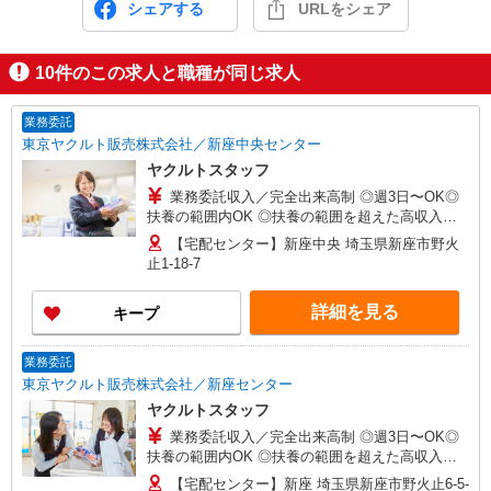
シェアする
URLをシェア
10
件のこの求人と職種が同じ求人
業務委託
東京ヤクルト販売株式会社／新座中央センター
ヤクルトスタッフ
業務委託収入／完全出来高制 ◎週3日〜OK◎
扶養の範囲内OK ◎扶養の範囲を超えた高収入も
応相談 ※収入補償制度/月10万円（最長12か月
【宅配センター】新座中央 埼玉県新座市野火
間） ◆月収例:週5日9時-13時の場合 月10万円〜
止1-18-7
週5日9時-15時の場合 月15万円〜 ◆ノルマ・買取
りなし！ ※研修制度あり 収入保障期間：12か月
詳細を見る
キープ
業務委託
東京ヤクルト販売株式会社／新座センター
ヤクルトスタッフ
業務委託収入／完全出来高制 ◎週3日〜OK◎
扶養の範囲内OK ◎扶養の範囲を超えた高収入も
応相談 ※収入補償制度/月10万円（最長12か月
【宅配センター】新座 埼玉県新座市野火止6-5-