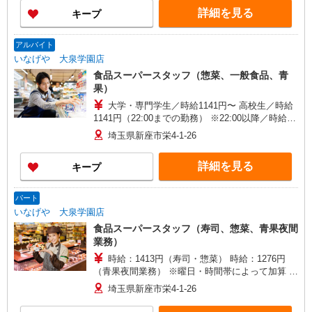
詳細を見る
キープ
アルバイト
いなげや 大泉学園店
食品スーパースタッフ（惣菜、一般食品、青
果）
大学・専門学生／時給1141円〜 高校生／時給
1141円（22:00までの勤務） ※22:00以降／時給
30％増（深夜割増） ★職種を限定しての募集のた
埼玉県新座市栄4-1-26
め、勤務時間・曜日の項目をご確認ください。
詳細を見る
キープ
パート
いなげや 大泉学園店
食品スーパースタッフ（寿司、惣菜、青果夜間
業務）
時給：1413円（寿司・惣菜） 時給：1276円
（青果夜間業務） ※曜日・時間帯によって加算 ▼
詳細は以下の通り 日・祝日／時給125円増 7:30〜
埼玉県新座市栄4-1-26
8:00／時給200円増 18:00以降／時給200円増
22:00以降／時給30％増（深夜割増） ★学生以外