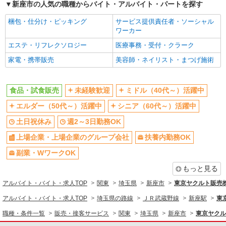
新座市の人気の職種からバイト・アルバイト・パートを探す
同じ職種から求人を探す
梱包・仕分け・ピッキング
サービス提供責任者・ソーシャル
販売・接客サービス
ワーカー
食品・試食販売
エステ・リフレクソロジー
医療事務・受付・クラーク
同じ特徴から求人を探す
家電・携帯販売
美容師・ネイリスト・まつげ施術
未経験歓迎
ミドル（40代～）活躍中
土日祝休み
週2～3日勤務OK
食品・試食販売
未経験歓迎
ミドル（40代～）活躍中
上場企業・上場企業のグループ会
扶養内勤務OK
エルダー（50代～）活躍中
シニア（60代～）活躍中
社
土日祝休み
週2～3日勤務OK
副業・WワークOK
交通費支給
上場企業・上場企業のグループ会社
扶養内勤務OK
社員登用あり
副業・WワークOK
もっと見る
アルバイト・バイト・求人TOP
関東
埼玉県
新座市
東京ヤクルト販売
アルバイト・バイト・求人TOP
埼玉県の路線
ＪＲ武蔵野線
新座駅
東
職種・条件一覧
販売・接客サービス
関東
埼玉県
新座市
東京ヤクル