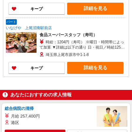
詳細を見る
キープ
パート
いなげや 上尾沼南駅前店
食品スーパースタッフ（寿司）
時給：1204円（寿司） ※曜日・時間帯によっ
て加算 ▼詳細は以下の通り 日・祝日／時給125円
増 ★学生以外の長期希望の方はパート対象です。
埼玉県上尾市原市中1-1-8
★職種を限定しての募集のため、勤務時間・曜日
の項目をご確認ください。
詳細を見る
キープ
あなたにおすすめの求人情報
総合病院の清掃
月給 257,400円
港区