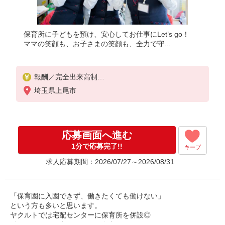
保育所に子どもを預け、安心してお仕事にLet’s go！
ママの笑顔も、お子さまの笑顔も、全力で守...
報酬／完全出来高制
◎収入（報酬）30万円目指せます
埼玉県上尾市
◎扶養の範囲を超えた高収入を目指す方、転職希望
の方、育休復帰をお悩みの方
初めての方・少しでも不安のある方、お気軽にお問
い合わせください！
応募画面へ進む
・月収（報酬）：20万円から
1分で応募完了!!
キープ
※収入補償期間／2ヶ月間
求人応募期間：2026/07/27～2026/08/31
※収入（報酬）補償1日：5,705円
◆商品買取りなし！働いた分はしっかり稼げます◎
※研修期間／本社研修4日間
収入保障期間：2か月
「保育園に入園できず、働きたくても働けない」
という方も多いと思います。
ヤクルトでは宅配センターに保育所を併設◎
働くママのお仕事スタートを全力サポートいたします♪