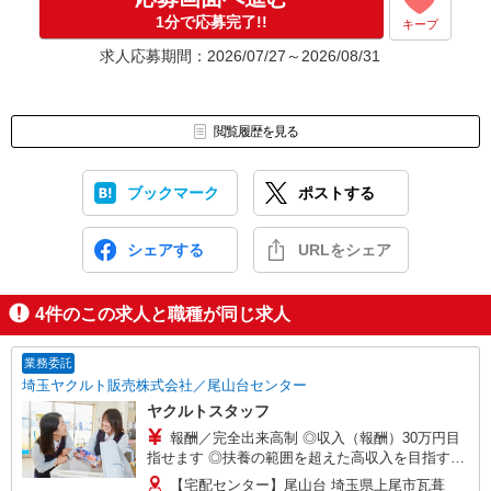
1分で応募完了!!
キープ
求人応募期間：2026/07/27～2026/08/31
閲覧履歴を見る
ブックマーク
ポストする
シェアする
URLをシェア
4
件のこの求人と職種が同じ求人
業務委託
埼玉ヤクルト販売株式会社／尾山台センター
ヤクルトスタッフ
報酬／完全出来高制 ◎収入（報酬）30万円目
指せます ◎扶養の範囲を超えた高収入を目指す
方、転職希望の方、育休復帰をお悩みの方 初めて
【宅配センター】尾山台 埼玉県上尾市瓦葺