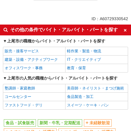
業務委託
同じ特徴から北上尾駅の求人を探す
ID：A60729330542
未経験歓迎
ミドル（40代～）活躍中
その他の条件でバイト・アルバイト・パートを探す
エルダー（50代～）活躍中
シニア（60代～）活躍中
上尾市の職種からバイト・アルバイト・パートを探す
上場企業・上場企業のグループ会
扶養内勤務OK
社
販売・接客サービス
軽作業・製造・物流
副業・WワークOK
社員登用あり
建築・設備・アクティブワーク
IT・クリエイティブ
同じ職種から求人を探す
オフィスワーク・事務
教育・保育
上尾市の人気の職種からバイト・アルバイト・パートを探す
販売・接客サービス
食品・試食販売
塾講師・家庭教師
美容師・ネイリスト・まつげ施術
ドライバー・配達
コールセンター
食品製造・加工
ファストフード・デリ
スイーツ・ケーキ・パン
同じ特徴から求人を探す
未経験歓迎
ミドル（40代～）活躍中
食品・試食販売
新聞・牛乳・定期配送
未経験歓迎
上場企業・上場企業のグループ会
扶養内勤務OK
社