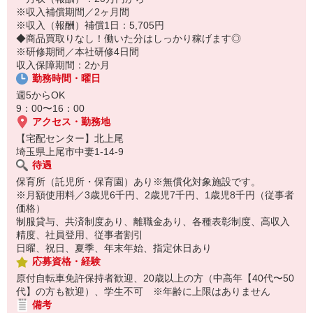
保育所にお子さまを迎えに行って帰宅
※収入補償期間／2ヶ月間
※収入（報酬）補償1日：5,705円
☆ココがPoint☆
◆商品買取りなし！働いた分はしっかり稼げます◎
・職場の近くに保育所（保育園、幼稚園、託児所）があるから、送
※研修期間／本社研修4日間
り迎えの時間の心配がいりません！
収入保障期間：2か月
・家事・夕食の支度なども余裕をもってできます！
勤務時間・曜日
週5からOK
9：00〜16：00
アクセス・勤務地
【宅配センター】北上尾
埼玉県上尾市中妻1-14-9
待遇
保育所（託児所・保育園）あり※無償化対象施設です。
※月額使用料／3歳児6千円、2歳児7千円、1歳児8千円（従事者
価格）
制服貸与、共済制度あり、離職金あり、各種表彰制度、高収入
精度、社員登用、従事者割引
日曜、祝日、夏季、年末年始、指定休日あり
応募資格・経験
原付自転車免許保持者歓迎、20歳以上の方（中高年【40代〜50
代】の方も歓迎）、学生不可 ※年齢に上限はありません
備考