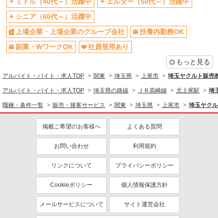
ミドル（40代～）活躍中
エルダー（50代～）活躍中
副業・WワークOK
社員登用あり
シニア（60代～）活躍中
上場企業・上場企業のグループ会社
扶養内勤務OK
副業・WワークOK
社員登用あり
もっと見る
アルバイト・バイト・求人TOP
関東
埼玉県
上尾市
埼玉ヤクルト販売
アルバイト・バイト・求人TOP
埼玉県の路線
ＪＲ高崎線
北上尾駅
埼
職種・条件一覧
販売・接客サービス
関東
埼玉県
上尾市
埼玉ヤクル
掲載ご希望のお客様へ
よくある質問
お問い合わせ
利用規約
リンクについて
プライバシーポリシー
Cookieポリシー
個人情報保護方針
メールサービスについて
サイト運営会社