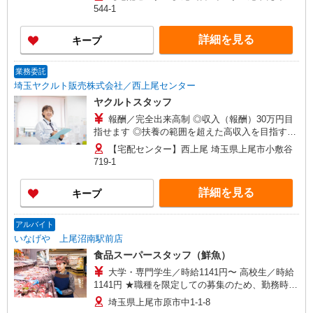
の方・少しでも不安のある方、お気軽にお問い合
544-1
わせください！ ・月収（報酬）：20万円から ※
収入補償期間／2ヶ月間 ※収入（報酬）補償1日：
詳細を見る
キープ
5,705円 ◆商品買取りなし！働いた分はしっかり
稼げます◎ ※研修期間／本社研修4日間 収入保障
期間：2か月
業務委託
埼玉ヤクルト販売株式会社／西上尾センター
ヤクルトスタッフ
報酬／完全出来高制 ◎収入（報酬）30万円目
指せます ◎扶養の範囲を超えた高収入を目指す
方、転職希望の方、育休復帰をお悩みの方 初めて
【宅配センター】西上尾 埼玉県上尾市小敷谷
の方・少しでも不安のある方、お気軽にお問い合
719-1
わせください！ ・月収（報酬）：20万円から ※
収入補償期間／2ヶ月間 ※収入（報酬）補償1日：
詳細を見る
キープ
5,705円 ◆商品買取りなし！働いた分はしっかり
稼げます◎ ※研修期間／本社研修4日間 収入保障
期間：2か月
アルバイト
いなげや 上尾沼南駅前店
食品スーパースタッフ（鮮魚）
大学・専門学生／時給1141円〜 高校生／時給
1141円 ★職種を限定しての募集のため、勤務時
間・曜日の項目をご確認ください。
埼玉県上尾市原市中1-1-8