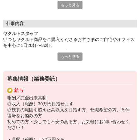
もっと見る
▽ヤクルト保育所とは▽
宅配センターに併設された保育所です。
（または近くに設置しています）
仕事内容
送り迎えの時間短縮もできてとっても便利！
ヤクルトスタッフ
家計にやさしい保育料も、嬉しいポイント♪
いつもヤクルト商品をご購入くださるお客さまのご自宅やオフィス
頑張った分がきちんと収入につながるシステムがあります。
を中心に1日20軒〜30軒、
ヤクルト商品をお届けするお仕事です。
少人数保育のため、大切なお子さまひとりひとりに、
もっと見る
商品を通じてお客さまとふれあう楽しさ、健康的な生活にお役立ち
きめ細かい対応をいたします。
できる喜び。
日々子どもの成長を近くで感じ、
ヤクルトスタッフのお仕事は、たくさんのヤリガイにあふれていま
ママもお子さまも安心できる環境です！
す！
募集情報（業務委託）
〜ヤクルトスタッフの1日〜
給与
2児の母として仕事と家庭の両立をしているHさん。
報酬／完全出来高制
実際のワークスタイルを、一例としてご紹介いたします！
◎収入（報酬）30万円目指せます
※時間は地域によって異なります。
◎扶養の範囲を超えた高収入を目指す方、転職希望の方、育休
8:10 保育所にお子さまをお預け
復帰をお悩みの方
8:20 宅配センターに到着、お届けの準備
初めての方・少しでも不安のある方、お気軽にお問い合わせく
8:30 朝礼が終わったら出発
ださい！
13:00 お届け修了、翌日準備、集計作業
14:30お仕事修了
・月収（報酬）：20万円から