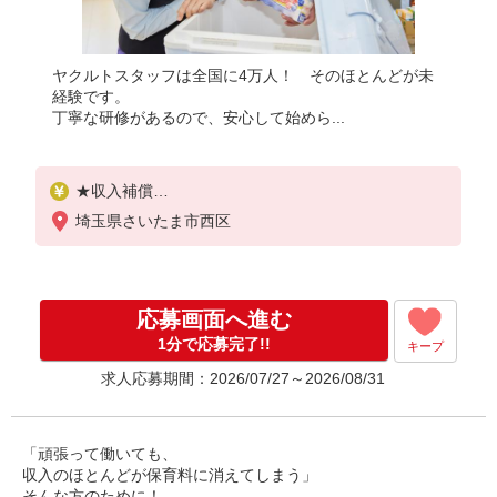
ヤクルトスタッフは全国に4万人！ そのほとんどが未
経験です。
丁寧な研修があるので、安心して始めら...
★収入補償
1ヶ月目：1日3,500円
埼玉県さいたま市西区
2〜5ヶ月目 1日5,000円
（例）1ヶ月20日間の扶養内のお仕事の場合5,000円×
20日＝100,000円
※扶養内は月収108,000円まで
応募画面へ進む
平均月収130,000円
◆商品買取りなし！働いた分はしっかり稼げます
1分で応募完了!!
キープ
収入保障期間：5か月
求人応募期間：2026/07/27～2026/08/31
「頑張って働いても、
収入のほとんどが保育料に消えてしまう」
そんな方のために！