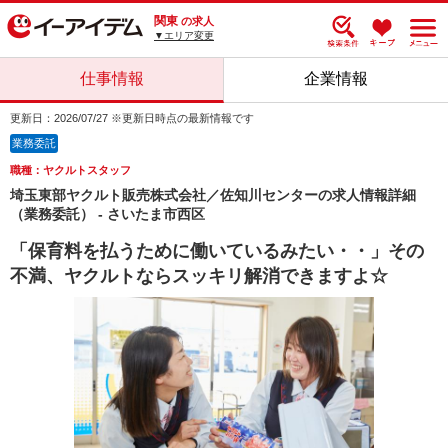
関東
の求人
▼エリア変更
仕事情報
企業情報
更新日：2026/07/27 ※更新日時点の最新情報です
業務委託
職種：ヤクルトスタッフ
埼玉東部ヤクルト販売株式会社／佐知川センターの求人情報詳細
（業務委託） - さいたま市西区
「保育料を払うために働いているみたい・・」その
不満、ヤクルトならスッキリ解消できますよ☆