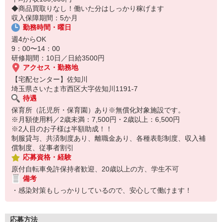
14:30お仕事修了
◆商品買取りなし！働いた分はしっかり稼げます
保育所にお子さまを迎えに行って帰宅
収入保障期間：5か月
勤務時間・曜日
☆ココがPoint☆
・職場の近くに保育所（保育園、幼稚園、託児所）があるから、送
週4からOK
り迎えの時間の心配がいりません！
9：00〜14：00
・保育料補助制度があります！
研修期間：10日／日給3500円
・家事・夕食の支度なども余裕をもってできます！
アクセス・勤務地
【宅配センター】佐知川
埼玉県さいたま市西区大字佐知川1191-7
待遇
保育所（託児所・保育園）あり※無償化対象施設です。
※月額使用料／2歳未満：7,500円・2歳以上：6,500円
※2人目のお子様は半額助成！！
制服貸与、共済制度あり、離職金あり、各種表彰制度、収入補
償制度、従事者割引
応募資格・経験
原付自転車免許保持者歓迎、20歳以上の方、学生不可
備考
・感染対策もしっかりしているので、安心して働けます！
応募方法