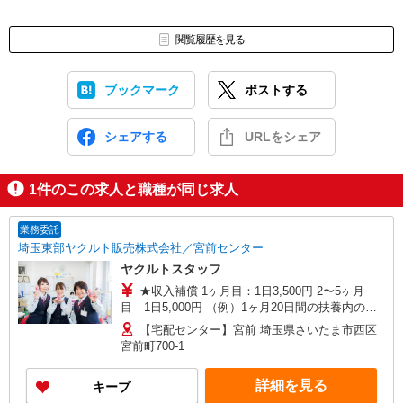
閲覧履歴を見る
ブックマーク
ポストする
シェアする
URLをシェア
1
件のこの求人と職種が同じ求人
業務委託
埼玉東部ヤクルト販売株式会社／宮前センター
ヤクルトスタッフ
★収入補償 1ヶ月目：1日3,500円 2〜5ヶ月
目 1日5,000円 （例）1ヶ月20日間の扶養内のお
仕事の場合5,000円×20日＝100,000円 ※扶養内は
【宅配センター】宮前 埼玉県さいたま市西区
月収108,000円まで 平均月収130,000円 ◆商品買
宮前町700-1
取りなし！働いた分はしっかり稼げます 収入保障
期間：5か月
詳細を見る
キープ