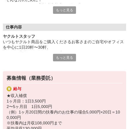
ヤクルトでは≪保育料助成制度≫を取り入れ、
もっと見る
一般の保育園に子どもを預けている方をバックアップ◎
頑張って働いた収入の中から、
少しでも家計の足しに、ママのお小遣いに♪ を応援します！
仕事内容
◆家庭と両立可能な短時間勤務
ヤクルトスタッフ
◆急なお休みにもスタッフ同士で快くフォロー
いつもヤクルト商品をご購入くださるお客さまのご自宅やオフィス
を中心に1日20軒〜30軒、
など、働くママの多いヤクルトならではの
ヤクルト商品をお届けするお仕事です。
充実した環境を整え、
もっと見る
商品を通じてお客さまとふれあう楽しさ、健康的な生活にお役立ち
仕事×育児のお悩みをスッキリ解決に導きます☆
できる喜び。
ヤクルトスタッフのお仕事は、たくさんのヤリガイにあふれていま
す！
募集情報（業務委託）
〜ヤクルトスタッフの1日〜
給与
2児の母として仕事と家庭の両立をしているHさん。
★収入補償
実際のワークスタイルを、一例としてご紹介いたします！
1ヶ月目：1日3,500円
※時間は地域によって異なります。
2〜5ヶ月目 1日5,000円
8:10 保育所にお子さまをお預け
（例）1ヶ月20日間の扶養内のお仕事の場合5,000円×20日＝10
8:20 宅配センターに到着、お届けの準備
0,000円
8:30 朝礼が終わったら出発
※扶養内は月収108,000円まで
13:00 お届け修了、翌日準備、集計作業
平均月収130,000円