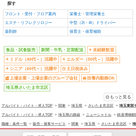
食品・試食販売
探す
ドライバー・配達
フロント・受付・フロア案内
栄養士・管理栄養士
同じ特徴から求人を探す
エステ・リフレクソロジー
中型（2t・4t）ドライバー
未経験歓迎
薬剤師
ミドル（40代～）活躍中
保育士・保育補助
土日祝休み
上場企業・上場企業のグループ会
社
食品・試食販売
新聞・牛乳・定期配送
未経験歓迎
扶養内勤務OK
ミドル（40代～）活躍中
エルダー（50代～）活躍中
シニア（60代～）活躍中
土日祝休み
上場企業・上場企業のグループ会社
扶養内勤務OK
埼玉県さいたま市北区
もっと見る
アルバイト・バイト・求人TOP
関東
埼玉県
さいたま市北区
埼玉東部
アルバイト・バイト・求人TOP
埼玉県の路線
ニューシャトル
鉄道博物館
職種・条件一覧
販売・接客サービス
関東
埼玉県
さいたま市北区
埼