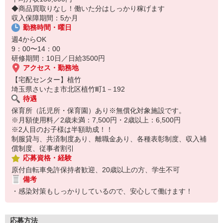
14:30お仕事修了
◆商品買取りなし！働いた分はしっかり稼げます
保育所にお子さまを迎えに行って帰宅
収入保障期間：5か月
勤務時間・曜日
☆ココがPoint☆
・職場の近くに保育所（保育園、幼稚園、託児所）があるから、送
週4からOK
り迎えの時間の心配がいりません！
9：00〜14：00
・保育料補助制度があります！
研修期間：10日／日給3500円
・家事・夕食の支度なども余裕をもってできます！
アクセス・勤務地
【宅配センター】植竹
埼玉県さいたま市北区植竹町1－192
待遇
保育所（託児所・保育園）あり※無償化対象施設です。
※月額使用料／2歳未満：7,500円・2歳以上：6,500円
※2人目のお子様は半額助成！！
制服貸与、共済制度あり、離職金あり、各種表彰制度、収入補
償制度、従事者割引
応募資格・経験
原付自転車免許保持者歓迎、20歳以上の方、学生不可
備考
・感染対策もしっかりしているので、安心して働けます！
応募方法