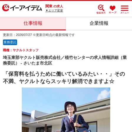
関東
の求人
▼エリア変更
仕事情報
企業情報
更新日：2026/07/27 ※更新日時点の最新情報です
業務委託
職種：ヤクルトスタッフ
埼玉東部ヤクルト販売株式会社／植竹センターの求人情報詳細（業
務委託） - さいたま市北区
「保育料を払うために働いているみたい・・」その
不満、ヤクルトならスッキリ解消できますよ☆