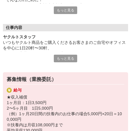
ヤクルトでは≪保育料助成制度≫を取り入れ、
もっと見る
一般の保育園に子どもを預けている方をバックアップ◎
頑張って働いた収入の中から、
少しでも家計の足しに、ママのお小遣いに♪ を応援します！
仕事内容
◆家庭と両立可能な短時間勤務
ヤクルトスタッフ
◆急なお休みにもスタッフ同士で快くフォロー
いつもヤクルト商品をご購入くださるお客さまのご自宅やオフィス
を中心に1日20軒〜30軒、
など、働くママの多いヤクルトならではの
ヤクルト商品をお届けするお仕事です。
充実した環境を整え、
もっと見る
商品を通じてお客さまとふれあう楽しさ、健康的な生活にお役立ち
仕事×育児のお悩みをスッキリ解決に導きます☆
できる喜び。
ヤクルトスタッフのお仕事は、たくさんのヤリガイにあふれていま
す！
募集情報（業務委託）
〜ヤクルトスタッフの1日〜
給与
2児の母として仕事と家庭の両立をしているHさん。
★収入補償
実際のワークスタイルを、一例としてご紹介いたします！
1ヶ月目：1日3,500円
※時間は地域によって異なります。
2〜5ヶ月目 1日5,000円
8:10 保育所にお子さまをお預け
（例）1ヶ月20日間の扶養内のお仕事の場合5,000円×20日＝10
8:20 宅配センターに到着、お届けの準備
0,000円
8:30 朝礼が終わったら出発
※扶養内は月収108,000円まで
13:00 お届け修了、翌日準備、集計作業
平均月収130,000円