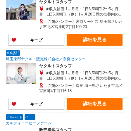
ヤクルトスタッフ
★収入補償 1ヶ月目：1日3,500円 2〜5ヶ月
目 1日5,000円 （例）1ヶ月20日間の扶養内のお
仕事の場合5,000円×20日＝100,000円 ※扶養内は
【宅配センター】宮原サービス 埼玉県さいた
月収108,000円まで 平均月収130,000円 ◆商品買
ま市北区宮原町2丁目109-20
取りなし！働いた分はしっかり稼げます 収入保障
期間：5か月
詳細を見る
キープ
業務委託
埼玉東部ヤクルト販売株式会社／奈良センター
ヤクルトスタッフ
★収入補償 1ヶ月目：1日3,500円 2〜5ヶ月
目 1日5,000円 （例）1ヶ月20日間の扶養内のお
仕事の場合5,000円×20日＝100,000円 ※扶養内は
【宅配センター】奈良 埼玉県さいたま市北区
月収108,000円まで 平均月収130,000円 ◆商品買
宮原町4丁目116-18
取りなし！働いた分はしっかり稼げます 収入保障
期間：5か月
詳細を見る
キープ
アルバイト
パート
カルディコーヒーファーム
販売接客スタッフ