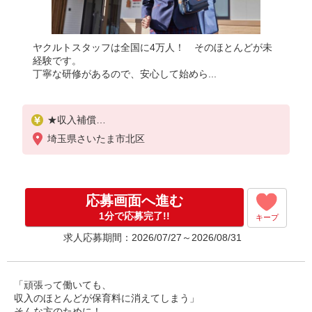
ヤクルトスタッフは全国に4万人！ そのほとんどが未
経験です。
丁寧な研修があるので、安心して始めら...
★収入補償
1ヶ月目：1日3,500円
埼玉県さいたま市北区
2〜5ヶ月目 1日5,000円
（例）1ヶ月20日間の扶養内のお仕事の場合5,000円×
20日＝100,000円
※扶養内は月収108,000円まで
応募画面へ進む
平均月収130,000円
◆商品買取りなし！働いた分はしっかり稼げます
1分で応募完了!!
キープ
収入保障期間：5か月
求人応募期間：2026/07/27～2026/08/31
「頑張って働いても、
収入のほとんどが保育料に消えてしまう」
そんな方のために！