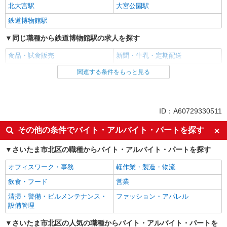
北大宮駅
大宮公園駅
鉄道博物館駅
同じ職種から鉄道博物館駅の求人を探す
食品・試食販売
新聞・牛乳・定期配送
関連する条件をもっと見る
同じ雇用形態から鉄道博物館駅の求人を探す
業務委託
同じ特徴から鉄道博物館駅の求人を探す
ID：A60729330511
未経験歓迎
ミドル（40代～）活躍中
その他の条件でバイト・アルバイト・パートを探す
エルダー（50代～）活躍中
シニア（60代～）活躍中
さいたま市北区の職種からバイト・アルバイト・パートを探す
土日祝休み
上場企業・上場企業のグループ会
社
オフィスワーク・事務
軽作業・製造・物流
扶養内勤務OK
飲食・フード
営業
同じ職種から求人を探す
清掃・警備・ビルメンテナンス・
ファッション・アパレル
設備管理
販売・接客サービス
さいたま市北区の人気の職種からバイト・アルバイト・パートを