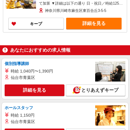
て加算 ▼詳細は以下の通り 日・祝日／時給125円
増 ★学生以外の長期希望の方はパート対象です。
神奈川県川崎市麻生区東百合丘3-5-5
★職種を限定しての募集のため、勤務時間・曜日
の項目をご確認ください。
詳細を見る
キープ
あなたにおすすめの求人情報
個別指導講師
時給 1,040円〜1,390円
仙台市青葉区
詳細を見る
とりあえずキープ
ホールスタッフ
時給 1,150円
仙台市青葉区