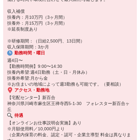
・お客さまとのコミュニケーション:
ただ商品をお届けするだけでなく、お客さまとの会話も楽しみの一
収入補償
つ。
扶養内：月10万円（3ヶ月間）
「いつもありがとう」「あなたが来るのを楽しみにしているの」そ
扶養外：月15万円（3ヶ月間）
んな言葉が直接聞ける、やりがいのあるお仕事です。
※延長制度あり
※研修期間：（日給2,500円、13日間）
収入保障期間：3か月
勤務時間・曜日
週4日〜
【勤務時間例】9:00〜14:30
扶養内希望:週4日勤務（土・日・月休み）
扶養外希望:月から金
※お住まいの地域によって週3勤務も可能です。（要相談）
アクセス・勤務地
【宅配センター】新百合
神奈川県川崎市麻生区王禅寺西5-1-30 フォレスター新百合ヶ
丘
待遇
【オンラインお仕事説明会実施】あり
※月額使用料／10,000円より
（企業内保育の料金、認定・認可・企業主導型 料金は異なりま