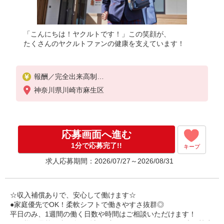
「こんにちは！ヤクルトです！」この笑顔が、
たくさんのヤクルトファンの健康を支えています！
報酬／完全出来高制
☆少日数から気軽に始められます！
神奈川県川崎市麻生区
扶養内平均収入 100,000円
扶養外平均収入 230,000円
◎扶養の範囲内OK
応募画面へ進む
◎扶養の範囲を超えた高収入も応相談
働ける時間や環境に合わせて最大限に考慮します。
1分で応募完了!!
キープ
求人応募期間：2026/07/27～2026/08/31
収入補償
扶養内：月10万円（3ヶ月間）
扶養外：月15万円（3ヶ月間）
※延長制度あり
☆収入補償ありで、安心して働けます☆
●家庭優先でOK！柔軟シフトで働きやすさ抜群◎
※研修期間：（日給2,500円、13日間）
平日のみ、1週間の働く日数や時間はご相談いただけます！
収入保障期間：3か月
お子様の学校行事や急な体調不良などにも、スタッフ同士で協力