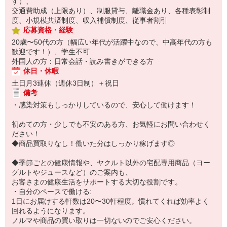
す）、
交通費助成（上限あり）、制服貸与、離職金あり、各種表彰制
度、小規模共済制度、収入補償制度、従事者割引
応募資格・経験
20歳〜50代の方（幅広い年代が活躍中なので、中高年代の方も
歓迎です！）、学生不可
外国人の方：日常会話・読み書きができる方
休日・休暇
土日月3連休（週休3日制）＋祝日
備考
・感染対策もしっかりしているので、安心して働けます！
初めての方・少しでも不安のある方、お気軽にお問い合わせく
ださい！
◆商品買取りなし！働いた分はしっかり稼げます◎
◆季節ごとの健康情報や、ヤクルト以外の宅配専用商品（ヨー
グルトやジュースなど）のご案内も、
お客さまの健康生活をサポートする大切な役割です。
・自分のペースで働ける:
1日にお届けする軒数は20〜30軒程度。慣れてくれば効率よく
回れるようになります。
ノルマや商品の買い取りは一切ないのでご安心ください。