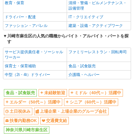
社
教育・保育
清掃・警備・ビルメンテナンス・
設備管理
扶養内勤務OK
交通費支給
ドライバー・配達
IT・クリエイティブ
同じ職種から求人を探す
ファッション・アパレル
建築・設備・アクティブワーク
販売・接客サービス
川崎市麻生区の人気の職種からバイト・アルバイト・パートを探
食品・試食販売
す
同じ特徴から求人を探す
サービス提供責任者・ソーシャル
ファミリーレストラン・回転寿司
ワーカー
未経験歓迎
ミドル（40代～）活躍中
保育士・保育補助
食品・試食販売
土日祝休み
上場企業・上場企業のグループ会
社
中型（2t・4t）ドライバー
介護職・ヘルパー
扶養内勤務OK
交通費支給
食品・試食販売
未経験歓迎
ミドル（40代～）活躍中
エルダー（50代～）活躍中
シニア（60代～）活躍中
土日祝休み
上場企業・上場企業のグループ会社
扶養内勤務OK
交通費支給
神奈川県川崎市麻生区