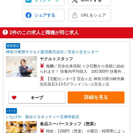
シェアする
URLをシェア
2
件のこの求人と職種が同じ求人
業務委託
神奈川東部ヤクルト販売株式会社／百合ヶ丘センター
ヤクルトスタッフ
報酬／完全出来高制 ☆少日数から気軽に始め
られます！ 扶養内平均収入 100,000円 扶養外平
均収入 230,000円 ◎扶養の範囲内OK ◎扶養の範
【宅配センター】百合ヶ丘 神奈川県川崎市麻
囲を超えた高収入も応相談 働ける時間や環境に合
生区高石3-13-5グランドソレ-ユ百合ヶ丘
わせて最大限に考慮します。 収入補償 扶養内：月
10万円（3ヶ月間） 扶養外：月15万円（3ヶ月間）
詳細を見る
キープ
※延長制度あり ※研修期間：（日給2,500円、13
日間） 収入保障期間：3か月
パート
いなげや 新ゆりヨネッティー王禅寺前店
食品スーパースタッフ（惣菜）
時給：1288円（惣菜） ※曜日・時間帯によっ