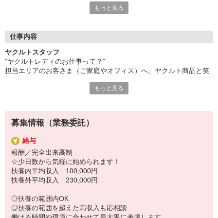
もっと見る
し合ってシフト調整しやすい環境です。
無理なく自分のペースで働けます。
●たくさんの「働くママ」があなたの仲間です！
20代〜40代の子育て世代の主婦（夫）さんが多数活躍中！
仕事内容
仕事の悩みはもちろん、育児の相談もできる、温かく協力的な職
ヤクルトスタッフ
場なので、ブランクがあってもすぐに馴染めますよ。
”ヤクルトレディのお仕事って？”
●未経験でも心配いりません！安心の研修＆同行サポート
担当エリアのお客さま（ご家庭やオフィス）へ、ヤクルト商品と笑
商品知識からお届けのコツまで、先輩スタッフが基本から丁寧に
顔をお届けするお仕事です。
教えます。
もっと見る
健康習慣をサポートし、地域の方々とのふれあいを大切にしていま
慣れるまでは同行もあるので、初めての方も安心してチャレンジ
す。
できます。
【具体的なお仕事の流れ（一例）】
●家計にプラスα！収入補償制度あり
9:00頃 〜お仕事スタート！
お仕事に慣れるまでの期間をサポートする収入補償制度がありま
募集情報（業務委託）
〜 センターで準備：お届けする商品を準備したり、仲間と
す（規定あり）。
情報交換したり。和気あいあいとした雰囲気です。
扶養内での勤務ももちろん可能ですので、ご希望の働き方をご相
給与
〜 お届けに出発：自転車やバイク（原付）などで、いつも
談ください。
報酬／完全出来高制
のルートでお客さまのもとへ。
☆少日数から気軽に始められます！
〜 お昼休憩：お届けの合間やセンターに戻って、自分のペ
扶養内平均収入 100,000円
ースでランチタイム。
扶養外平均収入 230,000円
〜 事務作業・翌日の準備：センターに戻り、売上のまとめ
や翌日の商品準備などを行います。
◎扶養の範囲内OK
14:30頃 〜 お仕事終了：夕飯の準備にも間に合う時間に退勤♪
◎扶養の範囲を超えた高収入も応相談
【このお仕事のポイント】
働ける時間や環境に合わせて最大限に考慮します。