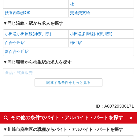
社
扶養内勤務OK
交通費支給
同じ沿線・駅から求人を探す
小田急小田原線(神奈川県)
小田急多摩線(神奈川県)
百合ケ丘駅
柿生駅
新百合ケ丘駅
同じ職種から柿生駅の求人を探す
食品・試食販売
関連する条件をもっと見る
同じ雇用形態から柿生駅の求人を探す
業務委託
同じ特徴から柿生駅の求人を探す
ID：A60729330171
未経験歓迎
ミドル（40代～）活躍中
その他の条件でバイト・アルバイト・パートを探す
エルダー（50代～）活躍中
シニア（60代～）活躍中
川崎市麻生区の職種からバイト・アルバイト・パートを探す
土日祝休み
上場企業・上場企業のグループ会