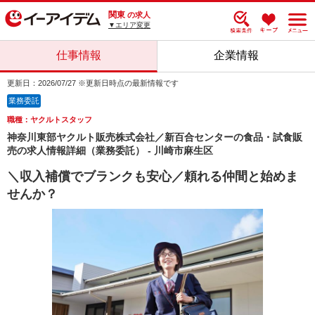
関東
の求人
▼エリア変更
仕事情報
企業情報
更新日：2026/07/27 ※更新日時点の最新情報です
業務委託
職種：ヤクルトスタッフ
神奈川東部ヤクルト販売株式会社／新百合センターの食品・試食販
売の求人情報詳細（業務委託） - 川崎市麻生区
＼収入補償でブランクも安心／頼れる仲間と始めま
せんか？