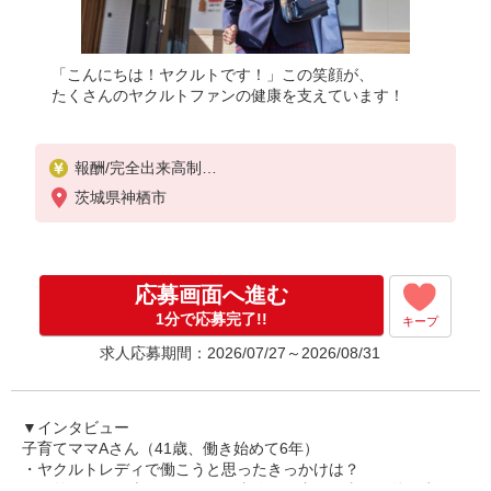
「こんにちは！ヤクルトです！」この笑顔が、
たくさんのヤクルトファンの健康を支えています！
報酬/完全出来高制
月給10万円〜30万円
茨城県神栖市
収入補償期間：3か月間
収入補償金額：6,000円/日
応募画面へ進む
全委託スタッフの平均収入17.5万円
1分で応募完了!!
キープ
研修制度あり
求人応募期間：2026/07/27～2026/08/31
研修日数 10日
研修時の給与 日額6,000円
＊内容
▼インタビュー
1日目〜2日目：座学研修
子育てママAさん（41歳、働き始めて6年）
1日の仕事の流れ、基本のお客さま対応 など
・ヤクルトレディで働こうと思ったきっかけは？
3日目〜4日目：現場研修
元々外回りの仕事をしていて、事務など中の仕事より外を歩く仕