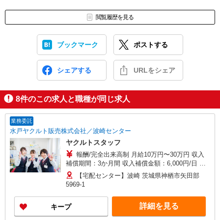
閲覧履歴を見る
ブックマーク
ポストする
シェアする
URLをシェア
8
件のこの求人と職種が同じ求人
業務委託
水戸ヤクルト販売株式会社／波崎センター
ヤクルトスタッフ
報酬/完全出来高制 月給10万円〜30万円 収入
補償期間：3か月間 収入補償金額：6,000円/日 全
委託スタッフの平均収入17.5万円 研修制度あり 研
【宅配センター】波崎 茨城県神栖市矢田部
修日数 10日 研修時の給与 日額6,000円 ＊内容
5969-1
1日目〜2日目：座学研修 1日の仕事の流れ、基
本のお客さま対応 など 3日目〜4日目：現場研修
詳細を見る
キープ
先輩スタッフと同行 など 5日目〜6日目：座学
研修 同行の振り返り、商品知識 など 7日目：