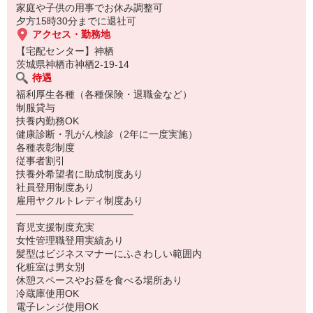
家庭や子供の用事でお休み調整可
夕方15時30分までに退社可
アクセス・勤務地
【宅配センター】神栖
茨城県神栖市神栖2-19-14
待遇
福利厚生各種（各種保険・退職金など）
制服貸与
扶養内勤務OK
健康診断・乳がん検診（2年に一度実施）
各種表彰制度
従事者割引
扶養外希望者に助成制度あり
社員登用制度あり
雇用ヤクルトレディ制度あり
――――――――――――
育児支援制度充実
女性管理職登用実績あり
髪型はビジネスマナーにふさわしい範囲内
化粧室は男女別
休憩スペースやお昼を食べる場所あり
冷蔵庫使用OK
電子レンジ使用OK