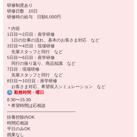
■最初は、先輩と一緒に…
研修制度あり
すわって覚えるだけだと難しいと思うので、先輩と一緒にお客さま
研修日数 10日
先を回りながら少しずつ覚えていただきます！
研修時の給与 日額6,000円
どんな会話をしている？商品のおすすめの仕方は？など、先輩の仕
＊内容
事ぶりを見ながら学んでいきましょう！
1日目〜2日目：座学研修
1日の仕事の流れ、基本のお客さま対応 など
大体2週間くらい、研修をしたら、いざ独り立ち！
3日目〜4日目：現場研修
センターでのサポートがあるので、困ったことがあったらお気軽に
先輩スタッフと同行 など
相談できる環境ですよ♪
5日目〜6日目：座学研修
同行の振り返り、商品知識 など
7日目：現場研修
先輩スタッフと同行 など
8日目〜10日目：座学研修
お客さま対応、希望収入シミュレーション など
勤務時間・曜日
8:30〜15:30
＊希望時間は応相談
――――――――――――――――
扶養控除内OK
時間応相談
平日のみOK
残業なし