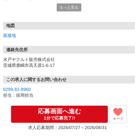
「とりあえず応募」OKです！
もっと見る
少しでも気になった方は、ぜひぜひご応募くださいね♪
＝＝＝＝＝＝＝＝＝＝＝＝＝＝＝
お電話でのご応募もOK！
TEL：029251-8960
地図
＝＝＝＝＝＝＝＝＝＝＝＝＝＝＝
面接地
【応募後の流れ】
■．応募
連絡先住所
内容を確認し、3営業日以内には、面接のご連絡をします。
水戸ヤクルト販売株式会社
茨城県鹿嶋市高天原1-6-17
■．面接（1回）
面接には、私服でお越しください。
ご不明点や不安な点を解消しながら、フランクにできればと思って
この求人に関するお問い合わせ
ます。
0299-82-8960
担当：採用担当
■．内定・採用
一緒にがんばりましょう！※入社日は相談に応じます。
応募画面へ進む
1分で応募完了!!
キープ
求人応募期間：2026/07/27～2026/08/31