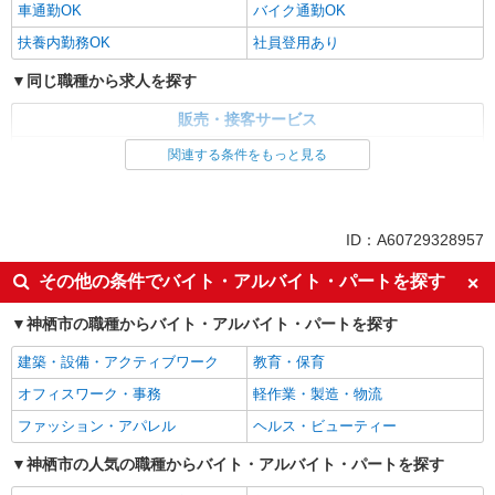
車通勤OK
バイク通勤OK
扶養内勤務OK
社員登用あり
同じ職種から求人を探す
販売・接客サービス
食品・試食販売
関連する条件をもっと見る
同じ特徴から求人を探す
未経験歓迎
ミドル（40代～）活躍中
ID：A60729328957
土日祝休み
上場企業・上場企業のグループ会
その他の条件でバイト・アルバイト・パートを探す
社
車通勤OK
扶養内勤務OK
神栖市の職種からバイト・アルバイト・パートを探す
社員登用あり
建築・設備・アクティブワーク
教育・保育
オフィスワーク・事務
軽作業・製造・物流
ファッション・アパレル
ヘルス・ビューティー
神栖市の人気の職種からバイト・アルバイト・パートを探す