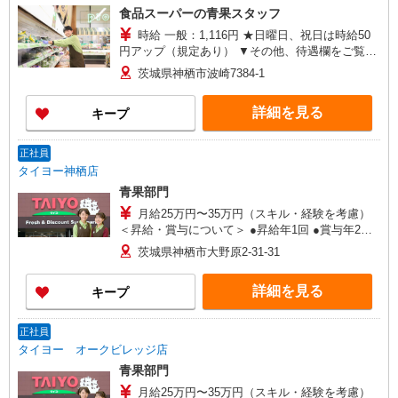
食品スーパーの青果スタッフ
時給 一般：1,116円 ★日曜日、祝日は時給50
円アップ（規定あり） ▼その他、待遇欄をご覧く
ださい▼
茨城県神栖市波崎7384-1
詳細を見る
キープ
正社員
タイヨー神栖店
青果部門
月給25万円〜35万円（スキル・経験を考慮）
＜昇給・賞与について＞ ●昇給年1回 ●賞与年2回
（年間4.2ヶ月分／過去実績） ＜各種手当一覧＞ ●
茨城県神栖市大野原2-31-31
交通費規定支給 ●資格手当 ＜年収例＞ ●30歳代：
年収450万円 ●40歳代：年収500万円
詳細を見る
キープ
正社員
タイヨー オークビレッジ店
青果部門
月給25万円〜35万円（スキル・経験を考慮）