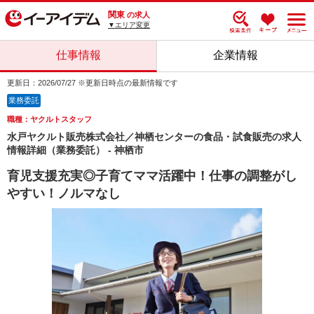
関東
の求人
▼エリア変更
仕事情報
企業情報
更新日：2026/07/27 ※更新日時点の最新情報です
業務委託
職種：ヤクルトスタッフ
水戸ヤクルト販売株式会社／神栖センターの食品・試食販売の求人
情報詳細（業務委託） - 神栖市
育児支援充実◎子育てママ活躍中！仕事の調整がし
やすい！ノルマなし