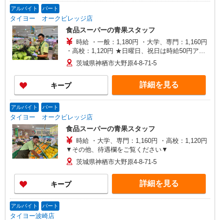
現場研修 先輩スタッフと同行 など 8日目〜10
アルバイト
パート
日目：座学研修 お客さま対応、希望収入シミュ
タイヨー オークビレッジ店
レーション など
食品スーパーの青果スタッフ
時給 ・一般：1,180円 ・大学、専門：1,160円
・高校：1,120円 ★日曜日、祝日は時給50円アッ
プ（規定あり） ▼その他、待遇欄をご覧ください
茨城県神栖市大野原4-8-71-5
▼
詳細を見る
キープ
アルバイト
パート
タイヨー オークビレッジ店
食品スーパーの青果スタッフ
時給 ・大学、専門：1,160円 ・高校：1,120円
▼その他、待遇欄をご覧ください▼
茨城県神栖市大野原4-8-71-5
詳細を見る
キープ
アルバイト
パート
タイヨー波崎店