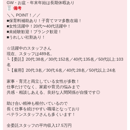
GW・お盆・年末年始は長期休暇あり
備考
＼＼ POINT！／／
■保育料補助あり！子育てママ多数在籍！
■女性活躍中！20代〜40代活躍中！
■未経験歓迎！ブランク歓迎！
■うれしい社割あり！
☆活躍中のスタッフさん
現在、スタッフは489名。
└【委託】20代:38名／30代:152名／40代:135名／50代以上:103
名
└【雇用】20代:3名／30代:6名／40代:28名／50代以上:24名
家事・育児と両立している女性が多数！
仕事だけでなく、家庭や育児の悩みまで
共感・相談しあえる、良好な人間関係が自慢です◎
助け合い精神も根付いているので
長く仕事を続けやすい職場となっており
ベテランスタッフさんも多くいます！
全委託スタッフの平均収入17.5万円