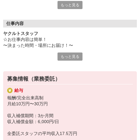
先輩スタッフと同行 など
もっと見る
事のほうが自分に向いていると思い、仕事を探していたところ
5日目〜6日目：座学研修
友人がヤクルトレディで働いていて話を聞いたのがきっかけで
同行の振り返り、商品知識 など
す。
7日目：現場研修
仕事内容
先輩スタッフと同行 など
・ヤクルトレディとして働いて感じた魅力はありますか？
8日目〜10日目：座学研修
ヤクルトスタッフ
たくさんありますが、まず仕事と家庭の両立ができること。
お客さま対応、希望収入シミュレーション など
☆お仕事内容は簡単！
また、研修が充実していて健康の勉強ができることです。
〜決まった時間・場所にお届け！〜
・仕事のやりがいはどんな時に感じますか？
もっと見る
毎週心待ちにしてくださっている、決まったお客さまの自宅やオフ
お客さまの笑顔が見られた時や、お礼を言ってくださった時に、
ィスへヤクルト商品を車で配達！
地域のみなさまのお役に立てているんだなと感じます。
＊1日の配達軒数：25〜30軒
勉強して覚えたことをお客様にお伝えしたいと思うこともモチベ
＊ノルマ・商品買取りはありません！
ーションに繋がります。
募集情報（業務委託）
また、時間の調整ができるお仕事なので子供を目標の時間に寝か
せられた時など今日も頑張れた！と達成感でいっぱいになりま
給与
☆未経験歓迎！研修・サポートも充実！
す。
報酬/完全出来高制
「販売は未経験だけど…」「商品が覚えられるか不安…」などの心
月給10万円〜30万円
配もいりません！
収入補償期間：3か月間
■商品・お客さまについての説明
収入補償金額：6,000円/日
取り扱っている商品ラインナップや、お届け・販売するお客さまに
ついてしっかりと説明をします！
全委託スタッフの平均収入17.5万円