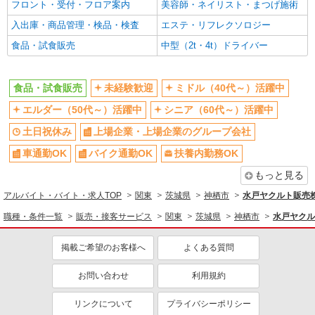
フロント・受付・フロア案内
美容師・ネイリスト・まつげ施術
入出庫・商品管理・検品・検査
エステ・リフレクソロジー
食品・試食販売
中型（2t・4t）ドライバー
食品・試食販売
未経験歓迎
ミドル（40代～）活躍中
エルダー（50代～）活躍中
シニア（60代～）活躍中
土日祝休み
上場企業・上場企業のグループ会社
車通勤OK
バイク通勤OK
扶養内勤務OK
もっと見る
アルバイト・バイト・求人TOP
関東
茨城県
神栖市
水戸ヤクルト販売
職種・条件一覧
販売・接客サービス
関東
茨城県
神栖市
水戸ヤクル
掲載ご希望のお客様へ
よくある質問
お問い合わせ
利用規約
リンクについて
プライバシーポリシー