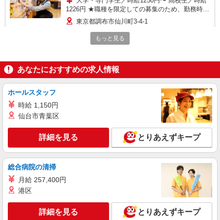
大学・専門学生／時給1250円〜 高校生／時給
1226円 ★職種を限定しての募集のため、勤務時
間・曜日の項目をご確認ください
東京都調布市仙川町3-4-1
もっと見る
詳細を見る
キープ
パート
あなたにおすすめの求人情報
いなげや 調布仙川店
食品スーパースタッフ（鮮魚、鮮魚鮨）
ホールスタッフ
時給：1425円（鮮魚・鮮魚鮨） ※曜日・時間
時給 1,150円
帯によって加算 ▼詳細は以下の通り 日・祝日／時
仙台市青葉区
給125円増 ★学生以外の長期希望の方はパート対
東京都調布市仙川町3-4-1
象です。 ★職種を限定しての募集のため、勤務時
間・曜日の項目をご確認ください。
詳細を見る
とりあえずキープ
詳細を見る
キープ
総合病院の清掃
月給 257,400円
港区
詳細を見る
とりあえずキープ