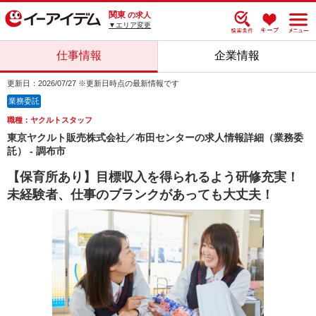
関東
の求人
▼エリア変更
仕事情報
企業情報
更新日：2026/07/27 ※更新日時点の最新情報です
業務委託
職種：ヤクルトスタッフ
東京ヤクルト販売株式会社／布田センターの求人情報詳細（業務委
託） - 調布市
【保育所あり】目標収入を得られるよう研修充実！
未経験者、仕事のブランクがあっても大丈夫！