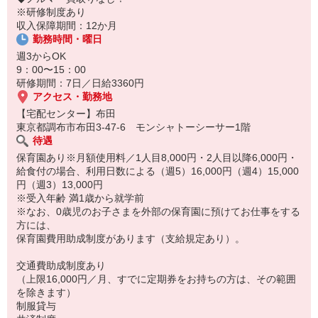
※研修制度あり
収入保障期間：12か月
勤務時間・曜日
週3からOK
9：00〜15：00
研修期間：7日／日給3360円
アクセス・勤務地
【宅配センター】布田
東京都調布市布田3-47-6 モンシャトーシーサー1階
待遇
保育園あり※月額使用料／1人目8,000円・2人目以降6,000円・
給食付の場合、利用日数による（週5）16,000円（週4）15,000
円（週3）13,000円
※受入年齢 満1歳から就学前
※なお、0歳児のお子さまを外部の保育園に預けてお仕事をする
方には、
保育園費用助成制度があります（支給規定あり）。
交通費助成制度あり
（上限16,000円／月、すでに定期券をお持ちの方は、その範囲
を除きます）
制服貸与