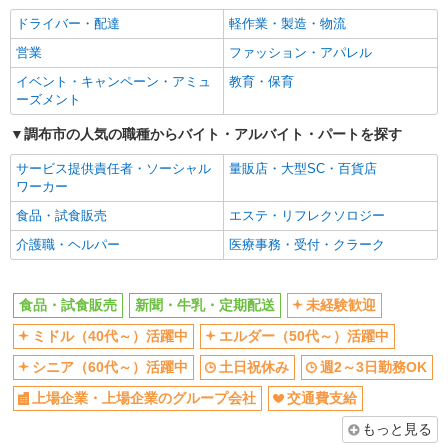
ドライバー・配達
軽作業・製造・物流
上場企業・上場企業のグループ会
交通費支給
社
営業
ファッション・アパレル
社員登用あり
イベント・キャンペーン・アミュ
教育・保育
ーズメント
同じ職種から求人を探す
調布市の人気の職種からバイト・アルバイト・パートを探す
販売・接客サービス
サービス提供責任者・ソーシャル
量販店・大型SC・百貨店
食品・試食販売
ワーカー
ドライバー・配達
食品・試食販売
エステ・リフレクソロジー
同じ特徴から求人を探す
介護職・ヘルパー
医療事務・受付・クラーク
未経験歓迎
ミドル（40代～）活躍中
土日祝休み
週2～3日勤務OK
食品・試食販売
新聞・牛乳・定期配送
未経験歓迎
上場企業・上場企業のグループ会
交通費支給
ミドル（40代～）活躍中
エルダー（50代～）活躍中
社
シニア（60代～）活躍中
土日祝休み
週2～3日勤務OK
社員登用あり
上場企業・上場企業のグループ会社
交通費支給
もっと見る