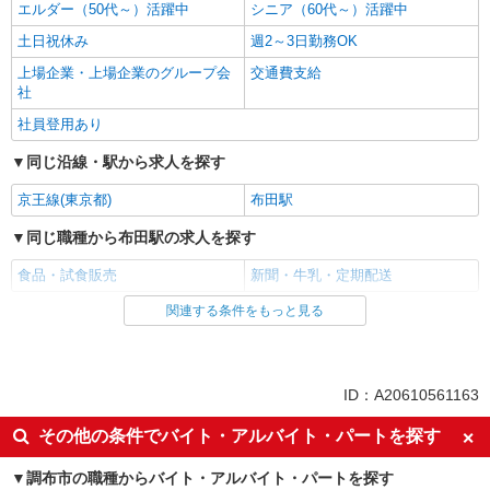
エルダー（50代～）活躍中
シニア（60代～）活躍中
土日祝休み
週2～3日勤務OK
上場企業・上場企業のグループ会
交通費支給
社
社員登用あり
同じ沿線・駅から求人を探す
京王線(東京都)
布田駅
同じ職種から布田駅の求人を探す
食品・試食販売
新聞・牛乳・定期配送
関連する条件をもっと見る
同じ雇用形態から布田駅の求人を探す
業務委託
同じ特徴から布田駅の求人を探す
ID：A20610561163
未経験歓迎
ミドル（40代～）活躍中
その他の条件でバイト・アルバイト・パートを探す
エルダー（50代～）活躍中
シニア（60代～）活躍中
調布市の職種からバイト・アルバイト・パートを探す
土日祝休み
週2～3日勤務OK