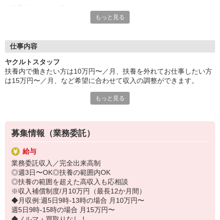
営業所は全国各地にあり、
もっと見る
自分の住む街や土地勘のある町で勤務が可能です。
保育所は営業所のそばにあるのでお迎えもラクラク♪
家計にやさしい保育料で利用でき、
収入の面でもきっとご満足いただけるはずです。
仕事内容
※設置されている保育所は無償化対象施設です。
ヤクルトスタッフ
また勤務時間も短いので、
扶養内で働きたい方は10万円〜／月、扶養を外れてお仕事したい方
家事・育児時間にもゆとりが持てますよ♪
は15万円〜／月、など希望に合わせて収入の調整ができます。
主婦・ママスタッフが多いので、
子どもが小さいうちは扶養内で働きたいけれど、小学生になったら
仕事や子育てについてなどイロイロ相談できて心強い！
もっと見る
扶養を外れたい！など、ライフステージに合わせて働き方を変更し
ている方も多数いらっしゃいます。
研修や先輩の同行研修など手厚いサポートがあるので、
【活動推奨時間】
未経験の方も安心してチャレンジしてください。
9：00〜15：00の間で1日4時間〜
募集情報（業務委託）
・平日のみ。土日・祝日はお休みです
・平日週3日〜OK
給与
・WワークOK！
業務委託収入／完全出来高制
・活動曜日は希望曜日を固定して3日以上
◎週3日〜OK◎扶養の範囲内OK
ヤクルトのお仕事は委託手数料収入ですので、売上金額に応じて変
◎扶養の範囲を超えた高収入も応相談
動します。
※収入補償制度/月10万円（最長12か月間）
・収入補償制度あり（収入補償期間最長12か月間、支給規定あり）
◆月収例:週5日9時-13時の場合 月10万円〜
・年収130万円位までの扶養範囲内でお仕事が可能です！
週5日9時-15時の場合 月15万円〜
・ノルマ・商品買取りはありません！
◆ノルマ・買取りなし！