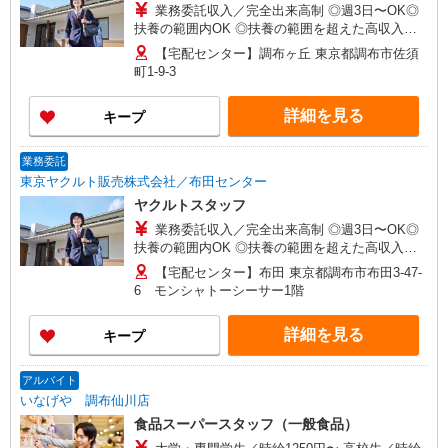
業務委託収入／完全出来高制 ◎週3日〜OK◎
扶養の範囲内OK ◎扶養の範囲を超えた高収入も
応相談 ※収入補償制度/月10万円（最長12か月
【宅配センター】調布ヶ丘 東京都調布市佐須
間） ◆月収例:週5日9時-13時の場合 月10万円〜
町1-9-3
週5日9時-15時の場合 月15万円〜 ◆ノルマ・買取
りなし！ ※研修制度あり 収入保障期間：12か月
詳細を見る
キープ
業務委託
東京ヤクルト販売株式会社／布田センター
ヤクルトスタッフ
業務委託収入／完全出来高制 ◎週3日〜OK◎
扶養の範囲内OK ◎扶養の範囲を超えた高収入も
応相談 ※収入補償制度/月10万円（最長12か月
【宅配センター】布田 東京都調布市布田3-47-
間） ◆月収例:週5日9時-13時の場合 月10万円〜
6 モンシャトーシーサー1階
週5日9時-15時の場合 月15万円〜 ◆ノルマ・買取
りなし！ ※研修制度あり 収入保障期間：12か月
詳細を見る
キープ
アルバイト
いなげや 調布仙川店
食品スーパースタッフ（一般食品）