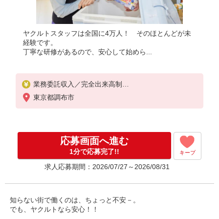
ヤクルトスタッフは全国に4万人！ そのほとんどが未
経験です。
丁寧な研修があるので、安心して始めら...
業務委託収入／完全出来高制
◎週3日〜OK◎扶養の範囲内OK
東京都調布市
◎扶養の範囲を超えた高収入も応相談
※収入補償制度/月10万円（最長12か月間）
◆月収例:週5日9時-13時の場合 月10万円〜
週5日9時-15時の場合 月15万円〜
応募画面へ進む
◆ノルマ・買取りなし！
※研修制度あり
1分で応募完了!!
キープ
収入保障期間：12か月
求人応募期間：2026/07/27～2026/08/31
知らない街で働くのは、ちょっと不安－。
でも、ヤクルトなら安心！！