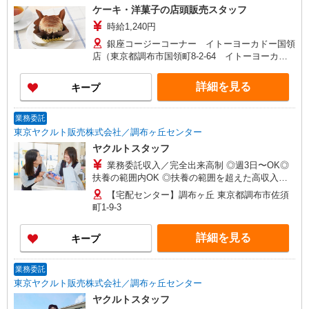
ケーキ・洋菓子の店頭販売スタッフ
時給1,240円
銀座コージーコーナー イトーヨーカドー国領
店（東京都調布市国領町8-2-64 イトーヨーカド
ー国領1F） ※勤務地変更の範囲：変更なし
詳細を見る
キープ
業務委託
東京ヤクルト販売株式会社／調布ヶ丘センター
ヤクルトスタッフ
業務委託収入／完全出来高制 ◎週3日〜OK◎
扶養の範囲内OK ◎扶養の範囲を超えた高収入も
応相談 ※収入補償制度/月10万円（最長12か月
【宅配センター】調布ヶ丘 東京都調布市佐須
間） ◆月収例:週5日9時-13時の場合 月10万円〜
町1-9-3
週5日9時-15時の場合 月15万円〜 ◆ノルマ・買取
りなし！ ※研修制度あり 収入保障期間：12か月
詳細を見る
キープ
業務委託
東京ヤクルト販売株式会社／調布ヶ丘センター
ヤクルトスタッフ