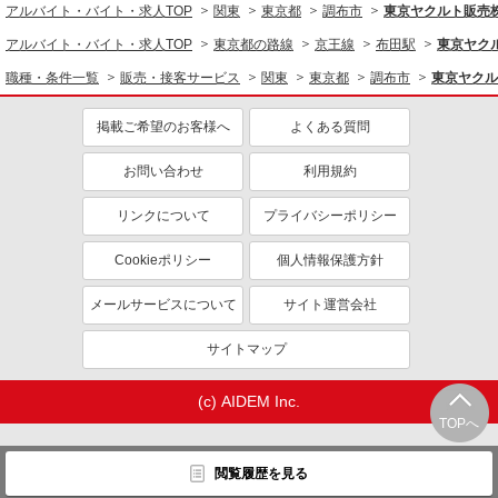
アルバイト・バイト・求人TOP
関東
東京都
調布市
東京ヤクルト販売
アルバイト・バイト・求人TOP
東京都の路線
京王線
布田駅
東京ヤク
職種・条件一覧
販売・接客サービス
関東
東京都
調布市
東京ヤクル
掲載ご希望のお客様へ
よくある質問
お問い合わせ
利用規約
リンクについて
プライバシーポリシー
Cookieポリシー
個人情報保護方針
メールサービスについて
サイト運営会社
サイトマップ
(c) AIDEM Inc.
TOPへ
閲覧履歴を見る