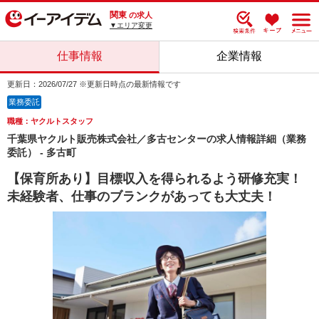
関東
の求人
▼エリア変更
仕事情報
企業情報
更新日：2026/07/27 ※更新日時点の最新情報です
業務委託
職種：ヤクルトスタッフ
千葉県ヤクルト販売株式会社／多古センターの求人情報詳細（業務
委託） - 多古町
【保育所あり】目標収入を得られるよう研修充実！
未経験者、仕事のブランクがあっても大丈夫！