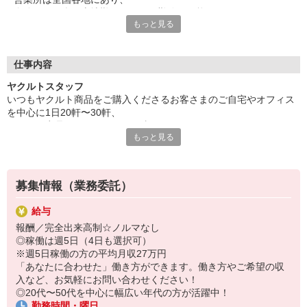
自分の住む街や土地勘のある町で勤務が可能です。
もっと見る
保育所は営業所のそばにあるのでお迎えもラクラク♪
家計にやさしい保育料で利用でき、
収入の面でもきっとご満足いただけるはずです。
※設置されている保育所は無償化対象施設です。
仕事内容
また勤務時間も短いので、
ヤクルトスタッフ
家事・育児時間にもゆとりが持てますよ♪
いつもヤクルト商品をご購入くださるお客さまのご自宅やオフィス
主婦・ママスタッフが多いので、
を中心に1日20軒〜30軒、
仕事や子育てについてなどイロイロ相談できて心強い！
ヤクルト商品をお届けするお仕事です。
もっと見る
商品を通じてお客さまとふれあう楽しさ、健康的な生活にお役立ち
研修や先輩の同行研修など手厚いサポートがあるので、
できる喜び。
未経験の方も安心してチャレンジしてください。
ヤクルトスタッフのお仕事は、たくさんのヤリガイにあふれていま
す！
募集情報（業務委託）
特に扶養範囲外でしっかり稼ぎたい方には最適なエリアをご用意し
給与
ます。
報酬／完全出来高制☆ノルマなし
もちろんバランスよく働きたい方もご相談ください。
◎稼働は週5日（4日も選択可）
※週5日稼働の方の平均月収27万円
☆ココがPoint☆
「あなたに合わせた」働き方ができます。働き方やご希望の収
・職場の近くに保育所があるから、送り迎えの時間の心配がいりま
入など、お気軽にお問い合わせください！
せん
◎20代〜50代を中心に幅広い年代の方が活躍中！
・隣接した保育所がない場合は保育料助成制度あり
勤務時間・曜日