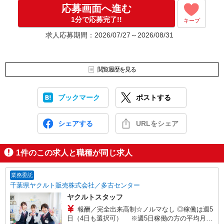
応募画面へ進む
1分で応募完了!!
キープ
求人応募期間：2026/07/27～2026/08/31
閲覧履歴を見る
ブックマーク
ポストする
シェアする
URLをシェア
1
件のこの求人と職種が同じ求人
業務委託
千葉県ヤクルト販売株式会社／多古センター
ヤクルトスタッフ
報酬／完全出来高制☆ノルマなし ◎稼働は週5
日（4日も選択可） ※週5日稼働の方の平均月収