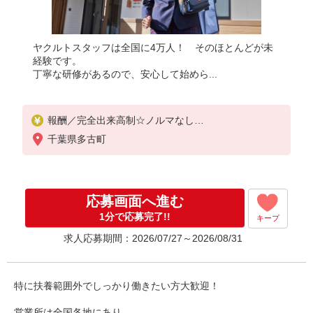
ヤクルトスタッフは全国に4万人！ そのほとんどが未
経験です。
丁寧な研修があるので、安心して始めら...
報酬／完全出来高制☆ノルマなし
◎稼働は週5日（4日も選択可）
千葉県多古町
※週5日稼働の方の平均月収27万円
「あなたに合わせた」働き方ができます。働き方や
ご希望の収入など、お気軽にお問い合わせください
！
応募画面へ進む
◎20代〜50代を中心に幅広い年代の方が活躍中！
1分で応募完了!!
キープ
求人応募期間：2026/07/27～2026/08/31
特に扶養範囲外でしっかり働きたい方大歓迎！
営業所は全国各地にあり、