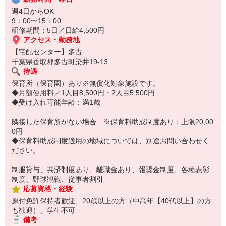
・家事・夕食の支度なども余裕をもってできます！
週4日からOK
9：00〜15：00
研修期間：5日／日給4,500円
アクセス・勤務地
【宅配センター】多古
千葉県香取郡多古町染井19-13
待遇
保育所（保育園）あり※無償化対象施設です。
◆月額使用料／1人目8,500円・2人目5,500円
◆受け入れ可能年齢：満1歳
隣接した保育所がない場合 ※保育料助成制度あり：上限20,00
0円
◆保育料助成制度適用の地域については、別途お問い合わせく
ださい。
制服貸与、共済制度あり、離職金あり、報奨金制度、各種表彰
制度、野球観戦、従事者割引
応募資格・経験
原付免許保持者歓迎、20歳以上の方（中高年【40代以上】の方
も歓迎）、学生不可
備考