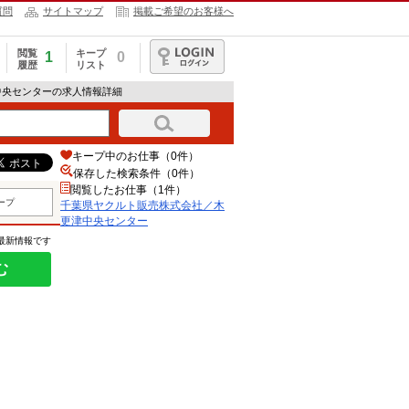
質問
サイトマップ
掲載ご希望のお客様へ
閲覧
キープ
1
0
履歴
リスト
ログイン
中央センターの求人情報詳細
キープ中のお仕事（0件）
保存した検索条件（
0
件）
閲覧したお仕事（1件）
ープ
千葉県ヤクルト販売株式会社／木
更津中央センター
の最新情報です
む