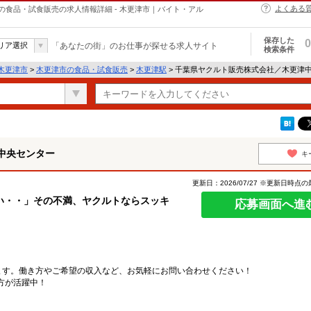
よくある
食品・試食販売の求人情報詳細 - 木更津市｜バイト・アル
保存した
0
リア選択
「あなたの街」のお仕事が探せる求人サイト
検索条件
木更津市
>
木更津市の食品・試食販売
>
木更津駅
> 千葉県ヤクルト販売株式会社／木更津
中央センター
キ
更新日：2026/07/27 ※更新日時点
い・・」その不満、ヤクルトならスッキ
応募画面へ進
ます。働き方やご希望の収入など、お気軽にお問い合わせください！
方が活躍中！