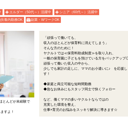
中
エルダー（50代～）活躍中
シニア（60代～）活躍中
扶養内勤務OK
副業・WワークOK
「頑張って働いても、
収入のほとんどが保育料に消えてしまう」
そんな方のために！
ヤクルトでは≪保育料助成制度≫を取り入れ、
一般の保育園に子どもを預けている方をバックアップ
頑張って働いた収入の中から、
少しでも家計の足しに、ママのお小遣いに♪ を応援し
す！
◆家庭と両立可能な短時間勤務
◆急なお休みにもスタッフ同士で快くフォロー
など、働くママの多いヤクルトならではの
ほとんどが未経験で
充実した環境を整え、
仕事×育児のお悩みをスッキリ解決に導きます☆
れますよ！