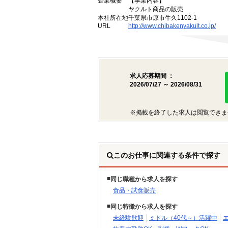
企業概要
【事業内容】
ヤクルト商品の販売
本社所在地
千葉県市原市牛久1102-1
URL
http://www.chibakenyakult.co.jp/
求人応募期間 ：
2026/07/27 ～ 2026/08/31
※掲載を終了した求人は閲覧できま
このお仕事に関連する条件で探す
同じ職種から求人を探す
食品・試食販売
同じ特徴から求人を探す
未経験歓迎
ミドル（40代～）活躍中