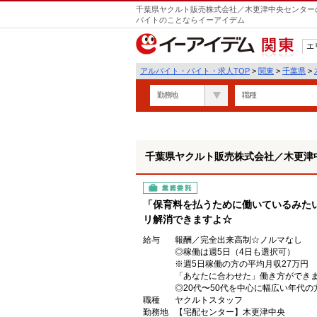
千葉県ヤクルト販売株式会社／木更津中央センターの
バイトのことならイーアイデム
エ
関東
アルバイト・バイト・求人TOP
>
関東
>
千葉県
>
勤務地
職種
千葉県ヤクルト販売株式会社／木更津
業務委託
「保育料を払うために働いているみた
リ解消できますよ☆
給与
報酬／完全出来高制☆ノルマなし
◎稼働は週5日（4日も選択可）
※週5日稼働の方の平均月収27万円
「あなたに合わせた」働き方ができ
◎20代〜50代を中心に幅広い年代の
職種
ヤクルトスタッフ
勤務地
【宅配センター】木更津中央