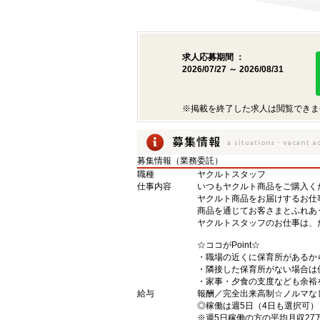
求人応募期間 ：
2026/07/27 ～ 2026/08/31
※掲載を終了した求人は閲覧できま
募集情報（業務委託）
職種
ヤクルトスタッフ
仕事内容
いつもヤクルト商品をご購入くだ
ヤクルト商品をお届けするお仕
商品を通じてお客さまとふれあ
ヤクルトスタッフのお仕事は、
☆ココがPoint☆
・職場の近くに保育所があるか
・隣接した保育所がない場合は
・家事・夕食の支度なども余裕
給与
報酬／完全出来高制☆ノルマな
◎稼働は週5日（4日も選択可
※週5日稼働の方の平均月収27