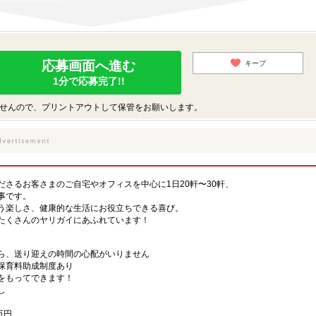
応募画面へ進む
キープ
1分で応募完了!!
せんので、プリントアウトして保管をお願いします。
さるお客さまのご自宅やオフィスを中心に1日20軒〜30軒、
事です。
う楽しさ、健康的な生活にお役立ちできる喜び。
たくさんのヤリガイにあふれています！
ら、送り迎えの時間の心配がいりません
保育料助成制度あり
をもってできます！
し
）
万円