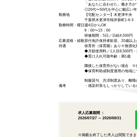
「あなたに合わせた」働き方が
◎20代〜50代を中心に幅広い
勤務地
【宅配センター】木更津中央
千葉県木更津市桜井新町1-6-3
勤務時間・曜日
週4日からOK
9：00〜15：00
研修期間：5日／日給4,500円
応募資格・経験
原付免許保持者歓迎、20歳以
待遇
保育所（保育園）あり※無償化
◆月額使用料／1人目8,500円・2
◆受け入れ可能年齢：満1歳
隣接した保育所がない場合 ※保
◆保育料助成制度適用の地域に
制服貸与、共済制度あり、離職
備考
・感染対策もしっかりしている
求人応募期間 ：
2026/07/27 ～ 2026/08/31
※掲載を終了した求人は閲覧できま