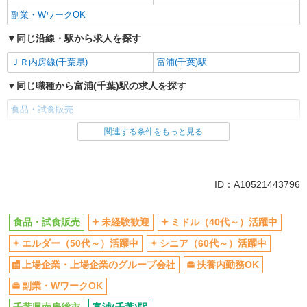
副業・WワークOK
同じ沿線・駅から求人を探す
ＪＲ内房線(千葉県)
富浦(千葉)駅
同じ職種から富浦(千葉)駅の求人を探す
食品・試食販売
関連する条件をもっと見る
同じ雇用形態から富浦(千葉)駅の求人を探す
業務委託
同じ特徴から富浦(千葉)駅の求人を探す
ID：A10521443796
未経験歓迎
ミドル（40代～）活躍中
食品・試食販売
未経験歓迎
ミドル（40代～）活躍中
エルダー（50代～）活躍中
シニア（60代～）活躍中
エルダー（50代～）活躍中
シニア（60代～）活躍中
上場企業・上場企業のグループ会
扶養内勤務OK
社
上場企業・上場企業のグループ会社
扶養内勤務OK
副業・WワークOK
副業・WワークOK
同じ職種から求人を探す