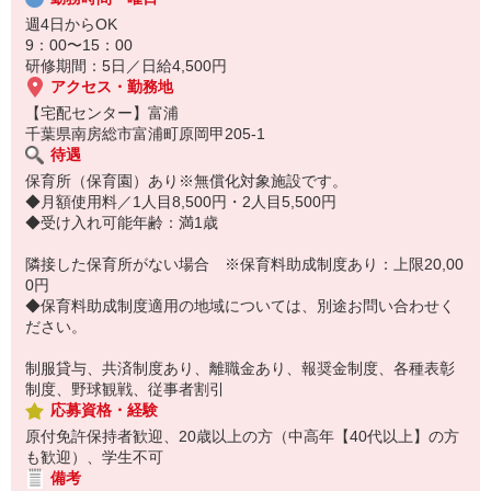
週4日からOK
9：00〜15：00
研修期間：5日／日給4,500円
アクセス・勤務地
【宅配センター】富浦
千葉県南房総市富浦町原岡甲205-1
待遇
保育所（保育園）あり※無償化対象施設です。
◆月額使用料／1人目8,500円・2人目5,500円
◆受け入れ可能年齢：満1歳
隣接した保育所がない場合 ※保育料助成制度あり：上限20,00
0円
◆保育料助成制度適用の地域については、別途お問い合わせく
ださい。
制服貸与、共済制度あり、離職金あり、報奨金制度、各種表彰
制度、野球観戦、従事者割引
応募資格・経験
原付免許保持者歓迎、20歳以上の方（中高年【40代以上】の方
も歓迎）、学生不可
備考