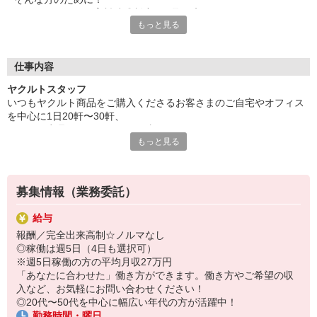
ヤクルトでは≪保育料助成制度≫を取り入れ、
もっと見る
一般の保育園に子どもを預けている方をバックアップ◎
頑張って働いた収入の中から、
少しでも家計の足しに、ママのお小遣いに♪ を応援します！
仕事内容
◆家庭と両立可能な短時間勤務
ヤクルトスタッフ
◆急なお休みにもスタッフ同士で快くフォロー
いつもヤクルト商品をご購入くださるお客さまのご自宅やオフィス
を中心に1日20軒〜30軒、
など、働くママの多いヤクルトならではの
ヤクルト商品をお届けするお仕事です。
充実した環境を整え、
もっと見る
商品を通じてお客さまとふれあう楽しさ、健康的な生活にお役立ち
仕事×育児のお悩みをスッキリ解決に導きます☆
できる喜び。
ヤクルトスタッフのお仕事は、たくさんのヤリガイにあふれていま
す！
募集情報（業務委託）
☆ココがPoint☆
給与
・職場の近くに保育所があるから、送り迎えの時間の心配がいりま
報酬／完全出来高制☆ノルマなし
せん
◎稼働は週5日（4日も選択可）
・隣接した保育所がない場合は保育料助成制度あり
※週5日稼働の方の平均月収27万円
・家事・夕食の支度なども余裕をもってできます！
「あなたに合わせた」働き方ができます。働き方やご希望の収
入など、お気軽にお問い合わせください！
◎20代〜50代を中心に幅広い年代の方が活躍中！
勤務時間・曜日