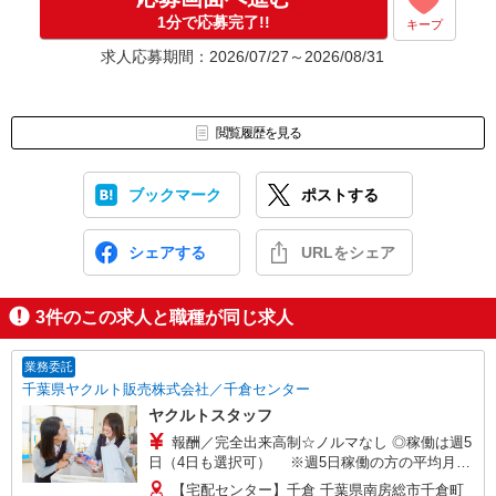
1分で応募完了!!
キープ
求人応募期間：2026/07/27～2026/08/31
閲覧履歴を見る
ブックマーク
ポストする
シェアする
URLをシェア
3
件のこの求人と職種が同じ求人
業務委託
千葉県ヤクルト販売株式会社／千倉センター
ヤクルトスタッフ
報酬／完全出来高制☆ノルマなし ◎稼働は週5
日（4日も選択可） ※週5日稼働の方の平均月収
27万円 「あなたに合わせた」働き方ができます。
【宅配センター】千倉 千葉県南房総市千倉町