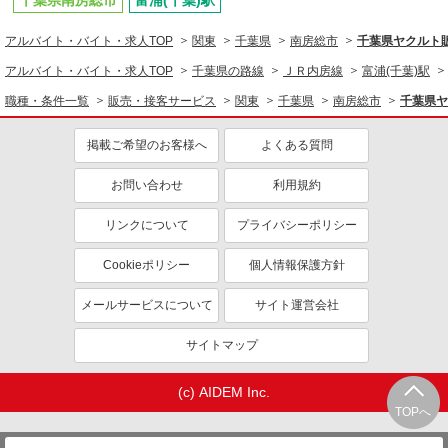
千葉県南房総市
富浦(千葉)駅
販売・接客サービス
アルバイト・バイト・求人TOP
関東
千葉県
南房総市
千葉県ヤクルト
食品・試食販売
アルバイト・バイト・求人TOP
千葉県の路線
ＪＲ内房線
富浦(千葉)駅
同じ特徴から求人を探す
職種・条件一覧
販売・接客サービス
関東
千葉県
南房総市
千葉県ヤ
未経験歓迎
ミドル（40代～）活躍中
掲載ご希望のお客様へ
よくある質問
上場企業・上場企業のグループ会
扶養内勤務OK
社
お問い合わせ
利用規約
副業・WワークOK
リンクについて
プライバシーポリシー
Cookieポリシー
個人情報保護方針
メールサービスについて
サイト運営会社
サイトマップ
(c) AIDEM Inc.
TOPへ