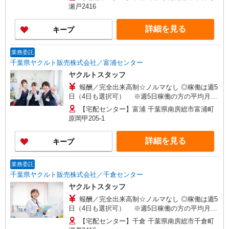
働き方やご希望の収入など、お気軽にお問い合わ
瀬戸2416
せください！ ◎20代〜50代を中心に幅広い年代の
方が活躍中！
詳細を見る
キープ
業務委託
千葉県ヤクルト販売株式会社／富浦センター
ヤクルトスタッフ
報酬／完全出来高制☆ノルマなし ◎稼働は週5
日（4日も選択可） ※週5日稼働の方の平均月収
27万円 「あなたに合わせた」働き方ができます。
【宅配センター】富浦 千葉県南房総市富浦町
働き方やご希望の収入など、お気軽にお問い合わ
原岡甲205-1
せください！ ◎20代〜50代を中心に幅広い年代の
方が活躍中！
詳細を見る
キープ
業務委託
千葉県ヤクルト販売株式会社／千倉センター
ヤクルトスタッフ
報酬／完全出来高制☆ノルマなし ◎稼働は週5
日（4日も選択可） ※週5日稼働の方の平均月収
27万円 「あなたに合わせた」働き方ができます。
【宅配センター】千倉 千葉県南房総市千倉町
働き方やご希望の収入など、お気軽にお問い合わ