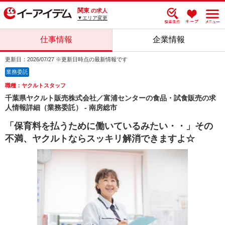
関東
の求人
▼エリア変更
仕事情報
企業情報
更新日：2026/07/27 ※更新日時点の最新情報です
業務委託
職種：ヤクルトスタッフ
千葉県ヤクルト販売株式会社／富浦センターの食品・試食販売の求
人情報詳細（業務委託） - 南房総市
「保育料を払うために働いているみたい・・」その
不満、ヤクルトならスッキリ解消できますよ☆