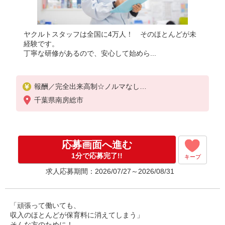
ヤクルトスタッフは全国に4万人！ そのほとんどが未
経験です。
丁寧な研修があるので、安心して始めら...
報酬／完全出来高制☆ノルマなし
◎稼働は週5日（4日も選択可）
千葉県南房総市
※週5日稼働の方の平均月収27万円
「あなたに合わせた」働き方ができます。働き方や
ご希望の収入など、お気軽にお問い合わせください
！
応募画面へ進む
◎20代〜50代を中心に幅広い年代の方が活躍中！
1分で応募完了!!
キープ
求人応募期間：2026/07/27～2026/08/31
「頑張って働いても、
収入のほとんどが保育料に消えてしまう」
そんな方のために！