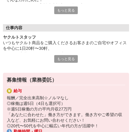
ヤクルトでは≪保育料助成制度≫を取り入れ、
もっと見る
一般の保育園に子どもを預けている方をバックアップ◎
頑張って働いた収入の中から、
少しでも家計の足しに、ママのお小遣いに♪ を応援します！
仕事内容
◆家庭と両立可能な短時間勤務
ヤクルトスタッフ
◆急なお休みにもスタッフ同士で快くフォロー
いつもヤクルト商品をご購入くださるお客さまのご自宅やオフィス
を中心に1日20軒〜30軒、
など、働くママの多いヤクルトならではの
ヤクルト商品をお届けするお仕事です。
充実した環境を整え、
もっと見る
商品を通じてお客さまとふれあう楽しさ、健康的な生活にお役立ち
仕事×育児のお悩みをスッキリ解決に導きます☆
できる喜び。
ヤクルトスタッフのお仕事は、たくさんのヤリガイにあふれていま
す！
募集情報（業務委託）
☆ココがPoint☆
給与
・職場の近くに保育所があるから、送り迎えの時間の心配がいりま
報酬／完全出来高制☆ノルマなし
せん
◎稼働は週5日（4日も選択可）
・隣接した保育所がない場合は保育料助成制度あり
※週5日稼働の方の平均月収27万円
・家事・夕食の支度なども余裕をもってできます！
「あなたに合わせた」働き方ができます。働き方やご希望の収
入など、お気軽にお問い合わせください！
◎20代〜50代を中心に幅広い年代の方が活躍中！
勤務時間・曜日