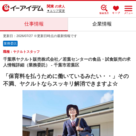
関東
の求人
▼エリア変更
仕事情報
企業情報
更新日：2026/07/27 ※更新日時点の最新情報です
業務委託
職種：ヤクルトスタッフ
千葉県ヤクルト販売株式会社／若葉センターの食品・試食販売の求
人情報詳細（業務委託） - 千葉市若葉区
「保育料を払うために働いているみたい・・」その
不満、ヤクルトならスッキリ解消できますよ☆