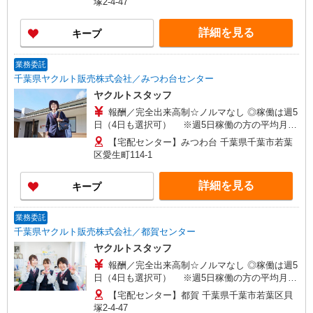
塚2-4-47
せください！ ◎20代〜50代を中心に幅広い年代の
方が活躍中！
詳細を見る
キープ
業務委託
千葉県ヤクルト販売株式会社／みつわ台センター
ヤクルトスタッフ
報酬／完全出来高制☆ノルマなし ◎稼働は週5
日（4日も選択可） ※週5日稼働の方の平均月収
27万円 「あなたに合わせた」働き方ができます。
【宅配センター】みつわ台 千葉県千葉市若葉
働き方やご希望の収入など、お気軽にお問い合わ
区愛生町114-1
せください！ ◎20代〜50代を中心に幅広い年代の
方が活躍中！
詳細を見る
キープ
業務委託
千葉県ヤクルト販売株式会社／都賀センター
ヤクルトスタッフ
報酬／完全出来高制☆ノルマなし ◎稼働は週5
日（4日も選択可） ※週5日稼働の方の平均月収
27万円 「あなたに合わせた」働き方ができます。
【宅配センター】都賀 千葉県千葉市若葉区貝
働き方やご希望の収入など、お気軽にお問い合わ
塚2-4-47