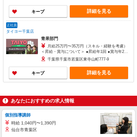
せください！ ◎20代〜50代を中心に幅広い年代の
方が活躍中！
詳細を見る
キープ
正社員
タイヨー千葉店
青果部門
月給25万円〜35万円（スキル・経験を考慮）
＜昇給・賞与について＞ ●昇給年1回 ●賞与年2回
（年間4.2ヶ月分／過去実績） ＜各種手当一覧＞ ●
千葉県千葉市若葉区東寺山町777-9
交通費規定支給 ●資格手当 ＜年収例＞ ●30歳代：
年収450万円 ●40歳代：年収500万円
詳細を見る
キープ
あなたにおすすめの求人情報
個別指導講師
時給 1,040円〜1,390円
仙台市青葉区