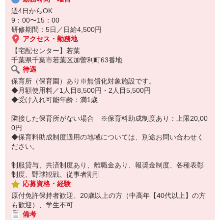
週4日からOK
9：00〜15：00
研修期間：5日／日給4,500円
アクセス・勤務地
【宅配センター】若葉
千葉県千葉市若葉区加曽利町63番地
待遇
保育所（保育園）あり※無償化対象施設です。
◆月額使用料／1人目8,500円・2人目5,500円
◆受け入れ可能年齢：満1歳
隣接した保育所がない場合 ※保育料助成制度あり：上限20,00
0円
◆保育料助成制度適用の地域については、別途お問い合わせく
ださい。
制服貸与、共済制度あり、離職金あり、報奨金制度、各種表彰
制度、野球観戦、従事者割引
応募資格・経験
原付免許保持者歓迎、20歳以上の方（中高年【40代以上】の方
も歓迎）、学生不可
備考