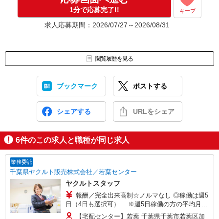
1分で応募完了!!
キープ
求人応募期間：2026/07/27～2026/08/31
閲覧履歴を見る
ブックマーク
ポストする
シェアする
URLをシェア
6
件のこの求人と職種が同じ求人
業務委託
千葉県ヤクルト販売株式会社／若葉センター
ヤクルトスタッフ
報酬／完全出来高制☆ノルマなし ◎稼働は週5
日（4日も選択可） ※週5日稼働の方の平均月収
27万円 「あなたに合わせた」働き方ができます。
【宅配センター】若葉 千葉県千葉市若葉区加