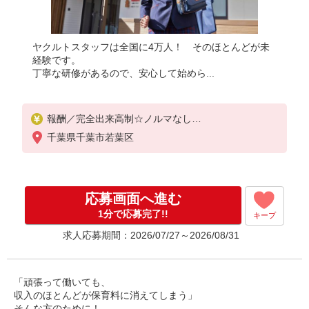
ヤクルトスタッフは全国に4万人！ そのほとんどが未
経験です。
丁寧な研修があるので、安心して始めら...
報酬／完全出来高制☆ノルマなし
◎稼働は週5日（4日も選択可）
千葉県千葉市若葉区
※週5日稼働の方の平均月収27万円
「あなたに合わせた」働き方ができます。働き方や
ご希望の収入など、お気軽にお問い合わせください
！
応募画面へ進む
◎20代〜50代を中心に幅広い年代の方が活躍中！
1分で応募完了!!
キープ
求人応募期間：2026/07/27～2026/08/31
「頑張って働いても、
収入のほとんどが保育料に消えてしまう」
そんな方のために！