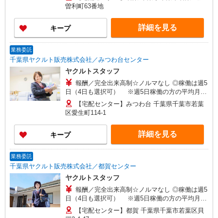
働き方やご希望の収入など、お気軽にお問い合わ
曽利町63番地
せください！ ◎20代〜50代を中心に幅広い年代の
方が活躍中！
詳細を見る
キープ
業務委託
千葉県ヤクルト販売株式会社／みつわ台センター
ヤクルトスタッフ
報酬／完全出来高制☆ノルマなし ◎稼働は週5
日（4日も選択可） ※週5日稼働の方の平均月収
27万円 「あなたに合わせた」働き方ができます。
【宅配センター】みつわ台 千葉県千葉市若葉
働き方やご希望の収入など、お気軽にお問い合わ
区愛生町114-1
せください！ ◎20代〜50代を中心に幅広い年代の
方が活躍中！
詳細を見る
キープ
業務委託
千葉県ヤクルト販売株式会社／都賀センター
ヤクルトスタッフ
報酬／完全出来高制☆ノルマなし ◎稼働は週5
日（4日も選択可） ※週5日稼働の方の平均月収
27万円 「あなたに合わせた」働き方ができます。
【宅配センター】都賀 千葉県千葉市若葉区貝
働き方やご希望の収入など、お気軽にお問い合わ