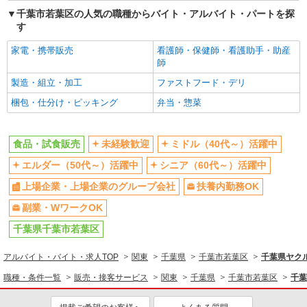
千葉市若葉区の人気の職種からバイト・アルバイト・パートを探
す
家電・携帯販売
看護師・保健師・看護助手・助産
師
製造・組立・加工
ファストフード・デリ
梱包・仕分け・ピッキング
弁当・惣菜
食品・試食販売
未経験歓迎
ミドル（40代～）活躍中
エルダー（50代～）活躍中
シニア（60代～）活躍中
上場企業・上場企業のグループ会社
扶養内勤務OK
副業・WワークOK
千葉県千葉市若葉区
アルバイト・バイト・求人TOP
関東
千葉県
千葉市若葉区
千葉県ヤク
職種・条件一覧
販売・接客サービス
関東
千葉県
千葉市若葉区
千葉