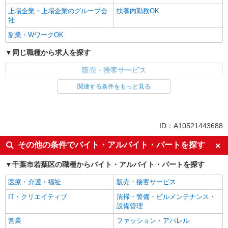
上場企業・上場企業のグループ会
扶養内勤務OK
社
副業・WワークOK
同じ職種から求人を探す
販売・接客サービス
食品・試食販売
関連する条件をもっと見る
同じ特徴から求人を探す
未経験歓迎
ミドル（40代～）活躍中
ID：A10521443688
上場企業・上場企業のグループ会
扶養内勤務OK
その他の条件でバイト・アルバイト・パートを探す
社
副業・WワークOK
千葉市若葉区の職種からバイト・アルバイト・パートを探す
医療・介護・福祉
販売・接客サービス
IT・クリエイティブ
清掃・警備・ビルメンテナンス・
設備管理
営業
ファッション・アパレル