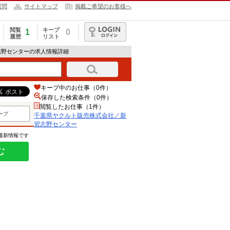
質問
サイトマップ
掲載ご希望のお客様へ
閲覧
キープ
1
0
履歴
リスト
ログイン
志野センターの求人情報詳細
キープ中のお仕事（0件）
保存した検索条件（
0
件）
閲覧したお仕事（1件）
ープ
千葉県ヤクルト販売株式会社／新
習志野センター
の最新情報です
む