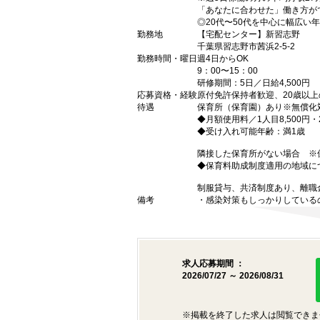
「あなたに合わせた」働き方が
◎20代〜50代を中心に幅広い
勤務地
【宅配センター】新習志野
千葉県習志野市茜浜2-5-2
勤務時間・曜日
週4日からOK
9：00〜15：00
研修期間：5日／日給4,500円
応募資格・経験
原付免許保持者歓迎、20歳以
待遇
保育所（保育園）あり※無償化
◆月額使用料／1人目8,500円・2
◆受け入れ可能年齢：満1歳
隣接した保育所がない場合 ※保
◆保育料助成制度適用の地域に
制服貸与、共済制度あり、離職
備考
・感染対策もしっかりしている
求人応募期間 ：
2026/07/27 ～ 2026/08/31
※掲載を終了した求人は閲覧できま