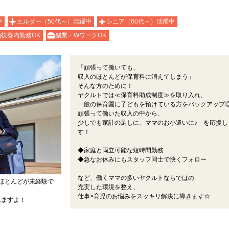
中
エルダー（50代～）活躍中
シニア（60代～）活躍中
扶養内勤務OK
副業・WワークOK
「頑張って働いても、
収入のほとんどが保育料に消えてしまう」
そんな方のために！
ヤクルトでは≪保育料助成制度≫を取り入れ、
一般の保育園に子どもを預けている方をバックアップ
頑張って働いた収入の中から、
少しでも家計の足しに、ママのお小遣いに♪ を応援し
す！
◆家庭と両立可能な短時間勤務
◆急なお休みにもスタッフ同士で快くフォロー
など、働くママの多いヤクルトならではの
ほとんどが未経験で
充実した環境を整え、
仕事×育児のお悩みをスッキリ解決に導きます☆
れますよ！