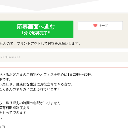
応募画面へ進む
キープ
1分で応募完了!!
せんので、プリントアウトして保管をお願いします。
さるお客さまのご自宅やオフィスを中心に1日20軒〜30軒、
事です。
う楽しさ、健康的な生活にお役立ちできる喜び。
たくさんのヤリガイにあふれています！
ら、送り迎えの時間の心配がいりません
保育料助成制度あり
をもってできます！
し
）
万円