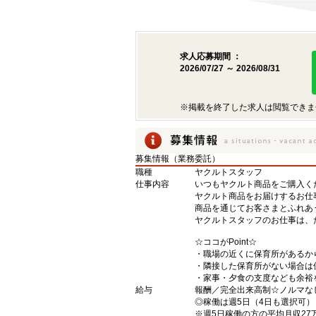
求人応募期間 ：
2026/07/27 ～ 2026/08/31
※掲載を終了した求人は閲覧できま
募集情報（業務委託）
職種
ヤクルトスタッフ
仕事内容
いつもヤクルト商品をご購入くだ
ヤクルト商品をお届けするお仕
商品を通じてお客さまとふれあ
ヤクルトスタッフのお仕事は、
☆ココがPoint☆
・職場の近くに保育所があるか
・隣接した保育所がない場合は
・家事・夕食の支度なども余裕
給与
報酬／完全出来高制☆ノルマな
◎稼働は週5日（4日も選択可
※週5日稼働の方の平均月収27