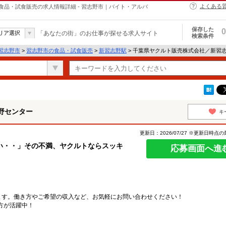
よくある
品・試食販売の求人情報詳細 - 習志野市｜バイト・アルバ
保存した
0
リア選択
「あなたの街」のお仕事が探せる求人サイト
検索条件
習志野市
>
習志野市の食品・試食販売
>
新習志野駅
> 千葉県ヤクルト販売株式会社／新習
野センター
キ
更新日：2026/07/27 ※更新日時点
い・・」その不満、ヤクルトならスッキ
応募画面へ進
ます。働き方やご希望の収入など、お気軽にお問い合わせください！
方が活躍中！