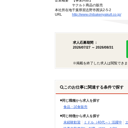
企業概要
【事業内容】
ヤクルト商品の販売
本社所在地
千葉県習志野市茜浜2-5-2
URL
http://www.chibakenyakult.co.jp/
求人応募期間 ：
2026/07/27 ～ 2026/08/31
※掲載を終了した求人は閲覧できま
このお仕事に関連する条件で探す
同じ職種から求人を探す
食品・試食販売
同じ特徴から求人を探す
未経験歓迎
ミドル（40代～）活躍中