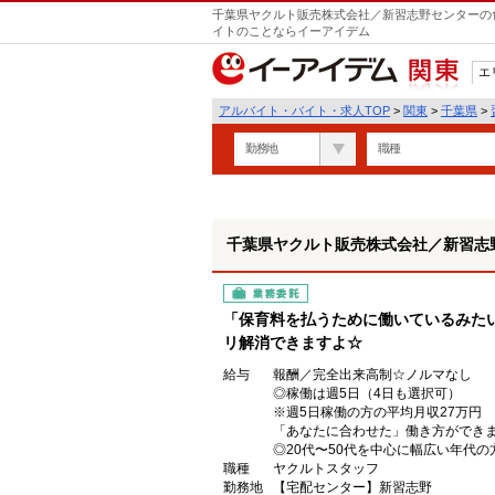
千葉県ヤクルト販売株式会社／新習志野センターの食
イトのことならイーアイデム
エ
関東
アルバイト・バイト・求人TOP
>
関東
>
千葉県
>
勤務地
職種
千葉県ヤクルト販売株式会社／新習志
業務委託
「保育料を払うために働いているみた
リ解消できますよ☆
給与
報酬／完全出来高制☆ノルマなし
◎稼働は週5日（4日も選択可）
※週5日稼働の方の平均月収27万円
「あなたに合わせた」働き方ができ
◎20代〜50代を中心に幅広い年代の
職種
ヤクルトスタッフ
勤務地
【宅配センター】新習志野