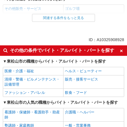
その他販売・サービス
ゴルフ場
関連する条件をもっと見る
同じ雇用形態から高坂駅の求人を探す
正社員
同じ特徴から高坂駅の求人を探す
ID：A10325908928
入社日応相談
未経験歓迎
その他の条件でバイト・アルバイト・パートを探す
経験者・有資格者歓迎
女性活躍中
東松山市の職種からバイト・アルバイト・パートを探す
主婦・主夫歓迎
ミドル（40代～）活躍中
医療・介護・福祉
ヘルス・ビューティー
ボーナス・賞与あり
朝
清掃・警備・ビルメンテナンス・
販売・接客サービス
昼
夕方
設備管理
髪型・髪色自由
ピアスOK
ファッション・アパレル
飲食・フード
禁煙・分煙
リゾート
東松山市の人気の職種からバイト・アルバイト・パートを探す
車通勤OK
自転車通勤OK
看護師・保健師・看護助手・助産
介護職・ヘルパー
交通費支給
社会保険あり
師
まかない・食事補助
退職金・財形貯蓄制度あり
塾講師・家庭教師
一般・営業事務