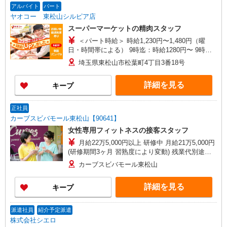
アルバイト
パート
ヤオコー 東松山シルピア店
スーパーマーケットの精肉スタッフ
＜パート時給＞ 時給1,230円〜1,480円（曜
日・時間帯による） 9時迄：時給1280円〜 9時以
降：時給1230円〜 17時以降：時給1380円〜 ★土
埼玉県東松山市松葉町4丁目3番18号
曜＋100円 ★日・祝＋100円 ※アルバイトさんの
時給や募集内容はお問い合わせください
詳細を見る
キープ
正社員
カーブスビバモール東松山【90641】
女性専用フィットネスの接客スタッフ
月給22万5,000円以上 研修中 月給21万5,000円
(研修期間3ヶ月 習熟度により変動) 残業代別途支
給、昼食代含む
カーブスビバモール東松山
詳細を見る
キープ
派遣社員
紹介予定派遣
株式会社シエロ