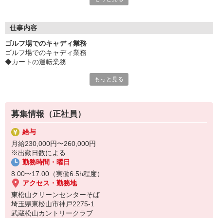
自然豊かなゴルフ場で季節を感じながら、のびのびと働いてみま
せんか？
未経験からのチャレンジ大歓迎！
仕事内容
丁寧にお教えするので、初心者さんも心配せずにスタートしてく
ゴルフ場でのキャディ業務
ださい。
ゴルフ場でのキャディ業務
もちろん新人さんのフォローは欠かしません。
◆カートの運転業務
まずは一つずつしっかりと覚えていきましょう。
◆クラブの受け渡し
ご応募お待ちしております！
もっと見る
◆コース案内
◆プレイヤーのサポート など
募集情報（正社員）
給与
月給230,000円〜260,000円
※出勤日数による
勤務時間・曜日
8:00〜17:00（実働6.5h程度）
アクセス・勤務地
東松山クリーンセンターそば
埼玉県東松山市神戸2275-1
武蔵松山カントリークラブ