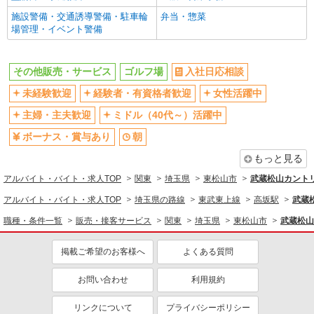
社割・特典あり
制服貸与
施設警備・交通誘導警備・駐車輪
弁当・惣菜
研修制度あり
場管理・イベント警備
同じ職種から求人を探す
その他販売・サービス
ゴルフ場
入社日応相談
販売・接客サービス
未経験歓迎
経験者・有資格者歓迎
女性活躍中
イベント・キャンペーン・アミューズメント
主婦・主夫歓迎
ミドル（40代～）活躍中
同じ特徴から求人を探す
ボーナス・賞与あり
朝
未経験歓迎
ミドル（40代～）活躍中
もっと見る
ボーナス・賞与あり
車通勤OK
アルバイト・バイト・求人TOP
関東
埼玉県
東松山市
武蔵松山カント
交通費支給
社会保険あり
アルバイト・バイト・求人TOP
埼玉県の路線
東武東上線
高坂駅
武蔵
まかない・食事補助
職種・条件一覧
販売・接客サービス
関東
埼玉県
東松山市
武蔵松山
掲載ご希望のお客様へ
よくある質問
お問い合わせ
利用規約
リンクについて
プライバシーポリシー