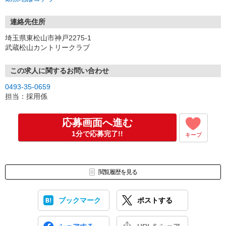
※お電話は『月曜日以外（当ゴルフ場定休日）』でお願いいたしま
す。
連絡先住所
面接時には履歴書（写真貼付）をご持参下さい。
埼玉県東松山市神戸2275-1
武蔵松山カントリークラブ
この求人に関するお問い合わせ
0493-35-0659
担当：採用係
応募画面へ進む
1分で応募完了!!
キープ
閲覧履歴を見る
ブックマーク
ポストする