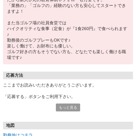
「業務の」「ゴルフの」経験のない方も安心してスタートでき
ますよ！
また当ゴルフ場の社員食堂では
ハイクオリティな食事（定食）が『1食260円』で食べられます
♪
勤務後のゴルフプレーもOKです♪
楽しく働けて、お財布にも優しい。
ゴルフ好きの方もそうでない方も、どなたでも楽しく働ける職
場です♪
応募方法
ここまでお読みいただきありがとうございます。
「応募する」ボタンをご利用下さい。
こちらより折り返しご連絡をさせて頂きます。
もっと見る
お電話でのご応募もお待ちしております。
受付電話番号：0493-35-0659/採用係
★お電話の際には「キャディの求人の件で…」とお伝えいただきま
地図
すとスムーズです。
勤務地はコチラ