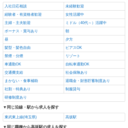
入社日応相談
未経験歓迎
経験者・有資格者歓迎
女性活躍中
主婦・主夫歓迎
ミドル（40代～）活躍中
ボーナス・賞与あり
朝
昼
夕方
髪型・髪色自由
ピアスOK
禁煙・分煙
リゾート
車通勤OK
自転車通勤OK
交通費支給
社会保険あり
まかない・食事補助
退職金・財形貯蓄制度あり
社割・特典あり
制服貸与
研修制度あり
同じ沿線・駅から求人を探す
東武東上線(埼玉県)
高坂駅
同じ職種から高坂駅の求人を探す