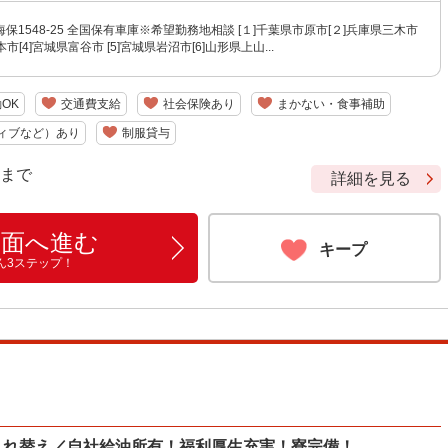
保1548‐25 全国保有車庫※希望勤務地相談 [１]千葉県市原市[２]兵庫県三木市
本市[4]宮城県富谷市 [5]宮城県岩沼市[6]山形県上山...
OK
交通費支給
社会保険あり
まかない・食事補助
ィブなど）あり
制服貸与
9 まで
詳細を見る
画面へ進む
キープ
ん3ステップ！
入れ替え／自社給油所有！福利厚生充実！寮完備！