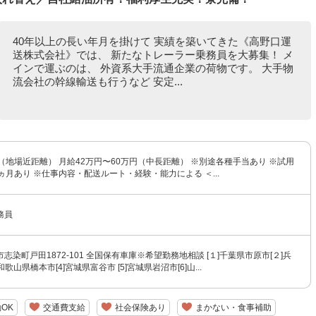
40年以上の長い年月を掛けて 実績を築いてきた《高野口運
送株式会社》では、 新たなトレーラー乗務員を大募集！ メ
インで運ぶのは、 外資系大手流通企業の荷物です。 大手物
流会社の幹線輸送も行うなど 安定...
（地場近距離） 月給42万円〜60万円（中長距離） ※別途各種手当あり ※試用
ヵ月あり ※仕事内容・配送ルート・経験・能力による ＜...
務員
志染町戸田1872-101 全国保有車庫※希望勤務地相談 [１]千葉県市原市[２]兵
和歌山県橋本市[4]宮城県富谷市 [5]宮城県岩沼市[6]山...
OK
交通費支給
社会保険あり
まかない・食事補助