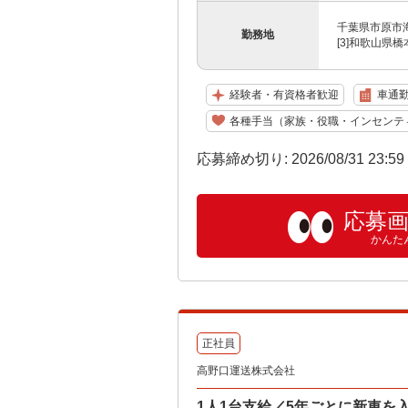
千葉県市原市海
勤務地
[3]和歌山県橋
経験者・有資格者歓迎
車通勤
各種手当（家族・役職・インセンテ
応募締め切り: 2026/08/31 23:5
応募
かんた
正社員
高野口運送株式会社
1人1台支給／5年ごとに新車を