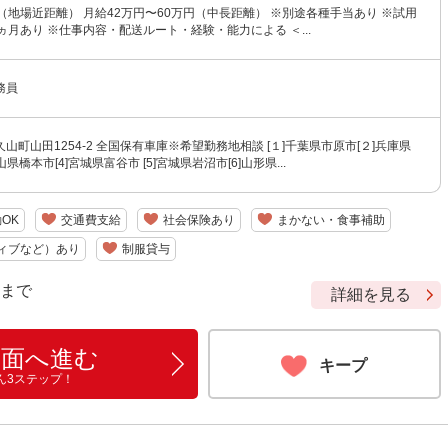
（地場近距離） 月給42万円〜60万円（中長距離） ※別途各種手当あり ※試用
ヵ月あり ※仕事内容・配送ルート・経験・能力による ＜...
務員
山町山田1254‐2 全国保有車庫※希望勤務地相談 [１]千葉県市原市[２]兵庫県
山県橋本市[4]宮城県富谷市 [5]宮城県岩沼市[6]山形県...
OK
交通費支給
社会保険あり
まかない・食事補助
ィブなど）あり
制服貸与
9 まで
詳細を見る
画面へ進む
キープ
ん3ステップ！