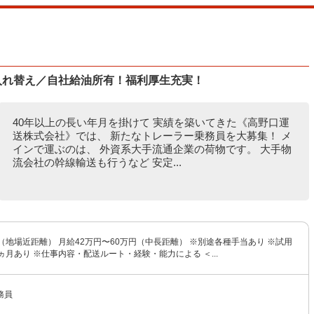
入れ替え／自社給油所有！福利厚生充実！
40年以上の長い年月を掛けて 実績を築いてきた《高野口運
送株式会社》では、 新たなトレーラー乗務員を大募集！ メ
インで運ぶのは、 外資系大手流通企業の荷物です。 大手物
流会社の幹線輸送も行うなど 安定...
（地場近距離） 月給42万円〜60万円（中長距離） ※別途各種手当あり ※試用
ヵ月あり ※仕事内容・配送ルート・経験・能力による ＜...
務員