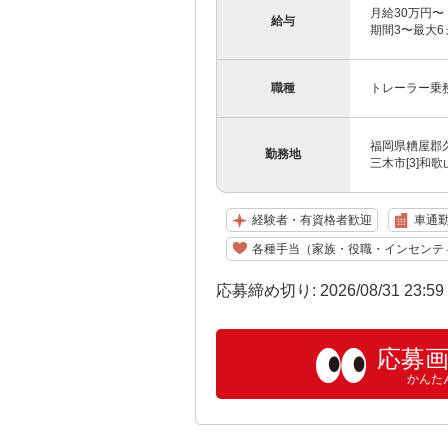
月給30万円〜
給与
期間3〜最大6
職種
トレーラー乗
福岡県糟屋郡久
勤務地
三木市[3]和歌
経験者・有資格者歓迎
車通勤
各種手当（家族・役職・インセンテ
応募締め切り: 2026/08/31 23:5
応募
かんた