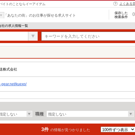
よくある
バイトのことならイーアイデム
保存した
0
「あなたの街」のお仕事が探せる求人サイト
検索条件
会社の求人情報一覧
送株式会社
ob-gear.net/kuexp/
職種
指定しない
指定しない
3件
の情報が見つかりました