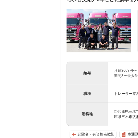
月給30万円〜
給与
期間3〜最大6
職種
トレーラー乗
◎兵庫県三木市
勤務地
庫県三木市[3]
経験者・有資格者歓迎
車通勤