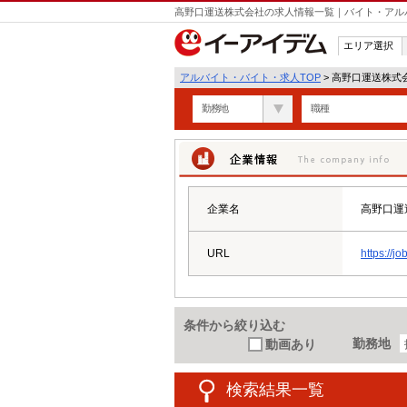
高野口運送株式会社の求人情報一覧｜バイト・アル
エリア選択
アルバイト・バイト・求人TOP
> 高野口運送株式
勤務地
職種
企業情報
企業名
高野口運
URL
https://j
条件から絞り込む
勤務地
動画あり
検索結果一覧