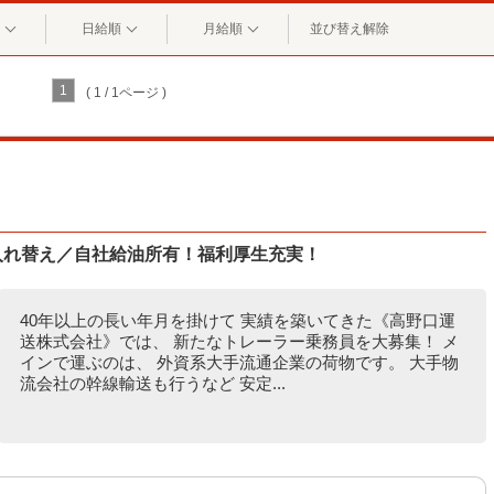
日給順
月給順
並び替え解除
1
( 1 / 1ページ )
入れ替え／自社給油所有！福利厚生充実！
40年以上の長い年月を掛けて 実績を築いてきた《高野口運
送株式会社》では、 新たなトレーラー乗務員を大募集！ メ
インで運ぶのは、 外資系大手流通企業の荷物です。 大手物
流会社の幹線輸送も行うなど 安定...