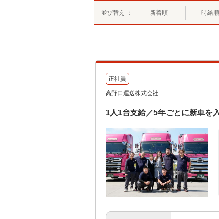
並び替え ：
新着順
時給順
正社員
高野口運送株式会社
1人1台支給／5年ごとに新車を