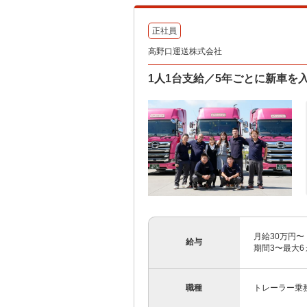
正社員
高野口運送株式会社
1人1台支給／5年ごとに新車を
月給30万円〜
給与
期間3〜最大6
職種
トレーラー乗