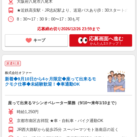
大阪府八尾市八尾木
★近鉄高安駅・JR志紀駅より、送迎バスあり(8：30スタートの場
8：30〜17：30 9：00〜17：30も可
応募締め切り2026/12/26 23:59まで
応募画面へ進む
キープ
かんたん3ステップ！
派遣社員
株式会社オファー
新着◆9月10日から4ヶ月限定◆座って出来るモ
クモク仕事◆未経験歓迎！◆車通勤OK
座って出来るマシンオペレーター業務（9/10〜来年1/10まで）
時給1,250円
京都市南区吉祥院 ★車・自転車・バイク通勤OK
JR西大路駅から徒歩25分 スーパーマツモト洛南店の近く