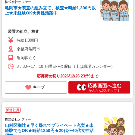
株式会社オファー
亀岡市★装置の組み立て、検査★時給1,300円以
上★未経験OK★男性活躍中
装置の組立、検査
時給1,300円
京都府亀岡市
亀岡駅近く
8：30〜17：10 月曜日〜金曜日（土は職場カレンダー）
応募締め切り2026/12/26 23:59まで
応募画面へ進む
キープ
かんたん3ステップ！
派遣社員
株式会社オファー
山科区椥辻★早く帰れてプライベート充実★未
経験でもOK★時給1250円★20代〜40代女性活