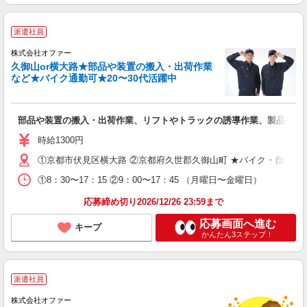
派遣社員
株式会社オファー
久御山or横大路★部品や装置の搬入・出荷作業
など★バイク通勤可★20〜30代活躍中
部品や装置の搬入・出荷作業、リフトやトラックの誘導作業、製品仕分
時給1300円
①京都市伏見区横大路 ②京都府久世郡久御山町 ★バイク・自転車
①8：30〜17：15 ②9：00〜17：45 （月曜日〜金曜日）
応募締め切り2026/12/26 23:59まで
応募画面へ進む
キープ
かんたん3ステップ！
派遣社員
株式会社オファー