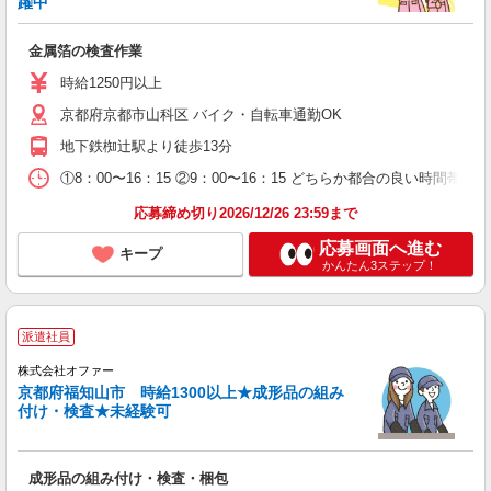
躍中
金属箔の検査作業
時給1250円以上
京都府京都市山科区 バイク・自転車通勤OK
地下鉄椥辻駅より徒歩13分
①8：00〜16：15 ②9：00〜16：15 どちらか都合の良い時間帯
応募締め切り2026/12/26 23:59まで
応募画面へ進む
キープ
かんたん3ステップ！
派遣社員
株式会社オファー
京都府福知山市 時給1300以上★成形品の組み
付け・検査★未経験可
成形品の組み付け・検査・梱包