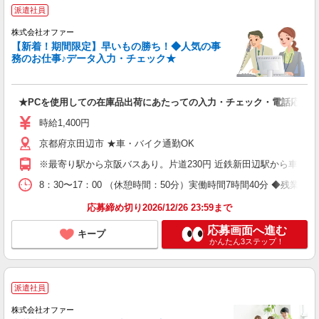
派遣社員
株式会社オファー
【新着！期間限定】早いもの勝ち！◆人気の事
務のお仕事♪データ入力・チェック★
★PCを使用しての在庫品出荷にあたっての入力・チェック・電話応対な
時給1,400円
京都府京田辺市 ★車・バイク通勤OK
※最寄り駅から京阪バスあり。片道230円 近鉄新田辺駅から車で10
8：30〜17：00 （休憩時間：50分）実働時間7時間40分 ◆残業は
応募締め切り2026/12/26 23:59まで
応募画面へ進む
キープ
かんたん3ステップ！
派遣社員
株式会社オファー