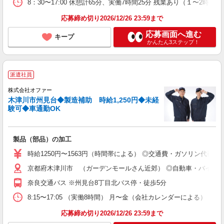
8：30〜17:00 休憩計65分、実働7時間25分 残業あり（１〜2
応募締め切り2026/12/26 23:59まで
応募画面へ進む
キープ
かんたん3ステップ！
派遣社員
株式会社オファー
木津川市州見台◆製造補助 時給1,250円◆未経
験可◆車通勤OK
製品（部品）の加工
時給1250円〜1563円（時間帯による） ◎交通費・ガソリン代補
京都府木津川市 （ガーデンモールさん近郊） ◎自動車・バイク
奈良交通バス ※州見台8丁目北バス停・徒歩5分
8:15〜17:05 （実働8時間） 月〜金（会社カレンダーによる） 
応募締め切り2026/12/26 23:59まで