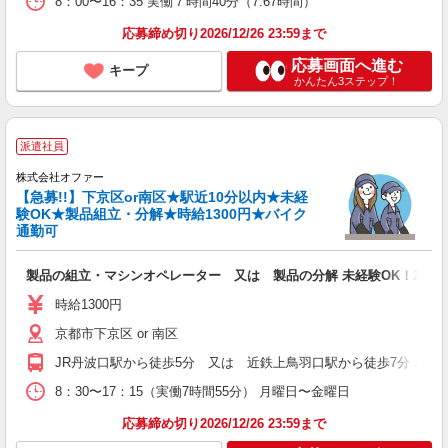
8：00〜16：35 実働７時間40分（7.67時間）
応募締め切り2026/12/26 23:59まで
応募画面へ進む
キープ
かんたん3ステップ！
派遣社員
株式会社オファー
【急募!!】下京区or南区★駅近10分以内★未経
験OK★製品組立・分解★時給1300円★バイク
通勤可
製品の組立・マシンオペレーター 又は 製品の分解 未経験OK！20〜4
時給1300円
京都市下京区 or 南区
JR丹波口駅から徒歩5分 又は 近鉄上鳥羽口駅から徒歩7分 バイ
8：30〜17：15（実働7時間55分） 月曜日〜金曜日
応募締め切り2026/12/26 23:59まで