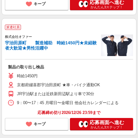
応募画面へ進む
キープ
かんたん3ステップ！
派遣社員
株式会社オファー
宇治田原町 製造補助 時給1450円★未経験
者大歓迎★男性活躍中
製品の取り出し検品
時給1450円
京都府綴喜郡宇治田原町 ★車・バイク通勤OK
JR宇治駅または近鉄新田辺駅より車で30分
9：00〜17：45 月曜日〜金曜日 他会社カレンダーによる
応募締め切り2026/12/26 23:59まで
応募画面へ進む
キープ
かんたん3ステップ！