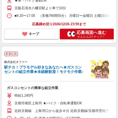
★車・バイク通勤OK
京阪石清水八幡宮駅より車で10分
■8:20〜17:00 （実働7時間55分） 月曜日〜金曜日 土曜日出勤
応募締め切り2026/12/26 23:59まで
応募画面へ進む
キープ
かんたん3ステップ！
派遣社員
株式会社オファー
駅チカ！プラモデル好きなあなたへ★ガスコン
セントの組立作業★未経験歓迎！モクモク作業♪
ガスコンセントの簡単な組立作業
時給1,240円
京都市南区上鳥羽 ★バイク・自転車通勤OK
近鉄京都線 上鳥羽口から徒歩８分 近鉄京都線/京都市営地下鉄 竹