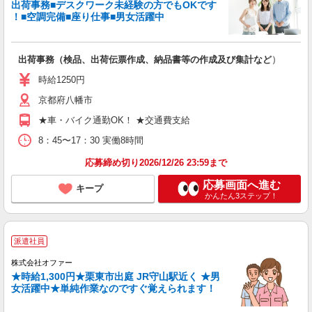
出荷事務■デスクワーク未経験の方でもOKです
！■空調完備■座り仕事■男女活躍中
出荷事務（検品、出荷伝票作成、納品書等の作成及び集計など）
時給1250円
京都府八幡市
★車・バイク通勤OK！ ★交通費支給
8：45〜17：30 実働8時間
応募締め切り2026/12/26 23:59まで
応募画面へ進む
キープ
かんたん3ステップ！
派遣社員
株式会社オファー
★時給1,300円★栗東市出庭 JR守山駅近く ★男
女活躍中★単純作業なのですぐ覚えられます！