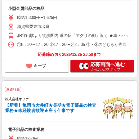
小型金属部品の検品
時給1,300円〜1,625円
滋賀県栗東市出庭
JR守山駅より徒歩圏内 道の駅「アグリの郷」近く ★車・バイク通
①8：30〜17：20 ②17：20〜翌2：05 ①・②のどちらか専属
応募締め切り2026/12/26 23:59まで
応募画面へ進む
キープ
かんたん3ステップ！
派遣社員
株式会社オファー
【新着】亀岡市大井町★長期★電子部品の検査
業務★未経験者歓迎★座り仕事です
電子部品の検査業務
時給1250円