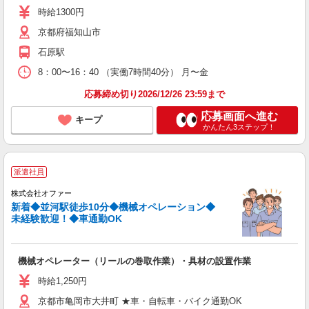
時給1300円
京都府福知山市
石原駅
8：00〜16：40 （実働7時間40分） 月〜金
応募締め切り2026/12/26 23:59まで
応募画面へ進む
キープ
かんたん3ステップ！
派遣社員
株式会社オファー
新着◆並河駅徒歩10分◆機械オペレーション◆
未経験歓迎！◆車通勤OK
機械オペレーター（リールの巻取作業）・具材の設置作業
時給1,250円
京都市亀岡市大井町 ★車・自転車・バイク通勤OK