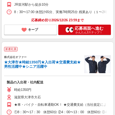
JR並河駅から徒歩10分
8：30〜17:00 休憩計65分、実働7時間25分 残業あり（１〜2
応募締め切り2026/12/26 23:59まで
応募画面へ進む
キープ
かんたん3ステップ！
派遣社員
株式会社オファー
★大津市★時給1350円★入出荷★交通費支給★
男性活躍中★シニア活躍中
製品の入出荷・社内配送
時給1350円
滋賀県大津市大石
★車・バイク・自転車通勤OK！ ★交通費支給（当社規定による）
①8：30〜17：30 休憩60分 ②4：00〜13：00 休憩60分 ③4：00