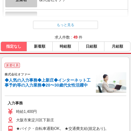
企業概要
【企業情報】労働者派遣事業 派26-300377
もっと見る
求人件数 :
49
件
指定なし
新着順
時給順
日給順
月給順
派遣社員
株式会社オファー
◆人気の入力事務◆上新庄◆インターネット工
事予約等の入力業務◆20〜30歳代女性活躍中
入力事務
時給1,400円
大阪市東淀川区下新庄
★バイク・自転車通勤OK。 ★交通費支給(規定あり)。