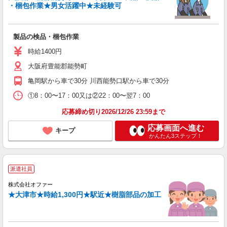
・梱包作業★男女活躍中★未経験可
製品の検品・梱包作業
時給1400円
大阪府豊能郡能勢町
亀岡駅から車で30分 川西能勢口駅から車で30分
①8：00〜17：00又は②22：00〜翌7：00
応募締め切り2026/12/26 23:59まで
応募画面へ進む
キープ
かんたん3ステップ！
派遣社員
株式会社オファー
★大津市★時給1,300円★駅近★樹脂部品の加工