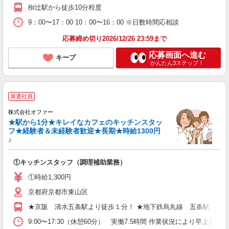
椥辻駅から徒歩10分程度
9：00〜17：00 10：00〜16：00 ※日数時間応相談
応募締め切り2026/12/26 23:59まで
応募画面へ進む
キープ
かんたん3ステップ！
派遣社員
株式会社オファー
★駅から1分★キレイなカフェのキッチンスタッ
フ★経験者＆未経験者歓迎★長期★時給1300円
♪
①キッチンスタッフ（調理補助業務）
①時給1,300円
京都府京都市東山区
★京阪 清水五条駅より徒歩１分！ ★地下鉄烏丸線 五条駅 徒歩
9:00〜17:30（休憩60分） 実働7.5時間 作業状況により早上