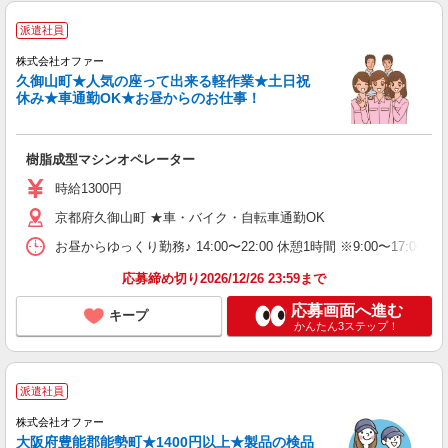
派遣社員
株式会社オファー
久御山町★人気の座って出来る軽作業★土日祝
休み★車通勤OK★お昼からのお仕事！
樹脂成型マシンオペレーター
時給1300円
京都府久御山町 ★車・バイク・自転車通勤OK
お昼からゆっくり勤務♪ 14:00〜22:00 休憩1時間 ※9:00〜17:
応募締め切り2026/12/26 23:59まで
応募画面へ進む
キープ
かんたん3ステップ！
派遣社員
株式会社オファー
大阪府豊能郡能勢町★1400円以上★製品の検品