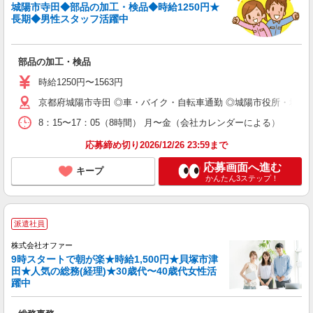
城陽市寺田◆部品の加工・検品◆時給1250円★
長期◆男性スタッフ活躍中
部品の加工・検品
時給1250円〜1563円
京都府城陽市寺田 ◎車・バイク・自転車通勤 ◎城陽市役所・城陽
8：15〜17：05（8時間） 月〜金（会社カレンダーによる）
応募締め切り2026/12/26 23:59まで
応募画面へ進む
キープ
かんたん3ステップ！
派遣社員
株式会社オファー
9時スタートで朝が楽★時給1,500円★貝塚市津
田★人気の総務(経理)★30歳代〜40歳代女性活
躍中