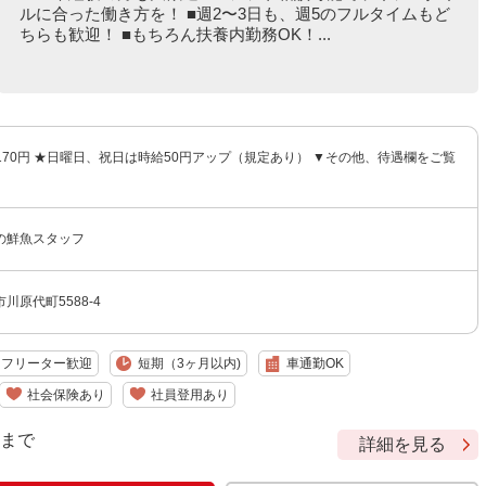
ルに合った働き方を！ ■週2〜3日も、週5のフルタイムもど
ちらも歓迎！ ■もちろん扶養内勤務OK！...
,170円 ★日曜日、祝日は時給50円アップ（規定あり） ▼その他、待遇欄をご覧
の鮮魚スタッフ
川原代町5588-4
フリーター歓迎
短期（3ヶ月以内)
車通勤OK
社会保険あり
社員登用あり
9 まで
詳細を見る