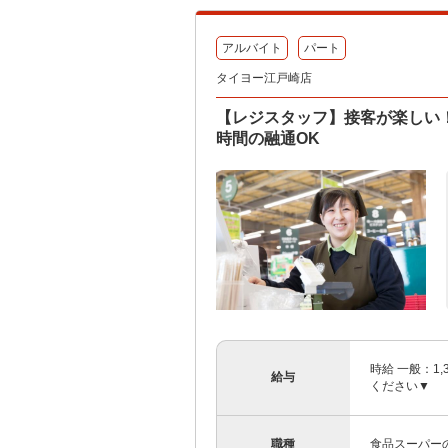
アルバイト
パート
タイヨー江戸崎店
【レジスタッフ】接客が楽しい
時間の融通OK
時給 一般：1
給与
ください▼
職種
食品スーパー