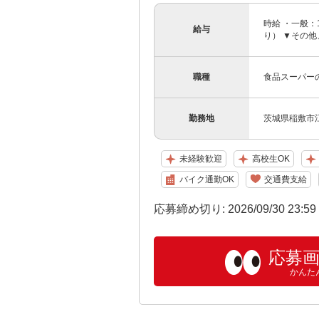
時給 ・一般：
給与
り） ▼その
職種
食品スーパー
勤務地
茨城県稲敷市江
未経験歓迎
高校生OK
バイク通勤OK
交通費支給
応募締め切り: 2026/09/30 23:5
応募
かんた