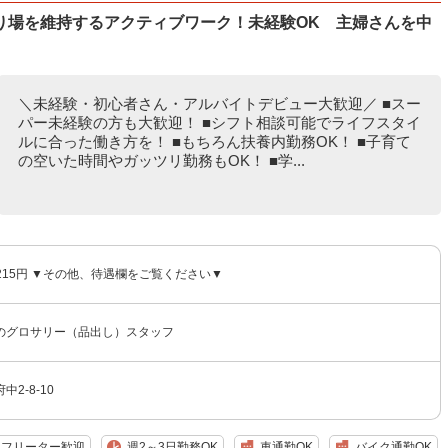
り場を維持するアクティブワーク！未経験OK 主婦さんを中
＼未経験・初心者さん・アルバイトデビュー大歓迎／ ■スー
パー未経験の方も大歓迎！ ■シフト相談可能でライフスタイ
ルに合った働き方を！ ■もちろん扶養内勤務OK！ ■子育て
の空いた時間やガッツリ勤務もOK！ ■学...
,215円 ▼その他、待遇欄をご覧ください▼
のグロサリー（品出し）スタッフ
2-8-10
フリーター歓迎
週2～3日勤務OK
車通勤OK
バイク通勤OK