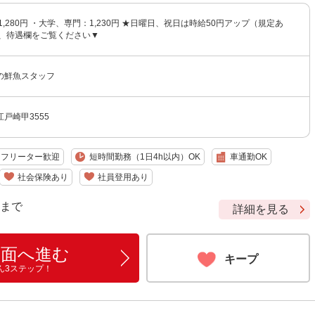
1,280円 ・大学、専門：1,230円 ★日曜日、祝日は時給50円アップ（規定あ
他、待遇欄をご覧ください▼
の鮮魚スタッフ
戸崎甲3555
フリーター歓迎
短時間勤務（1日4h以内）OK
車通勤OK
社会保険あり
社員登用あり
9 まで
詳細を見る
画面へ進む
キープ
ん3ステップ！