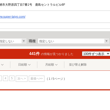
栖市大野原四丁目7番1号 鹿島セントラルビル6F
ww.super-taiyo.com/
職種
指定しない
指定しない
441件
の情報が見つかりました
日給順
月給順
並び替え解除
4
5
次へ >
最後へ>>
( 1 / 5ページ )