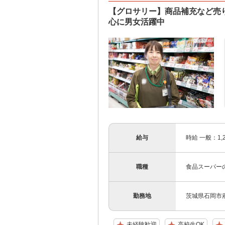
【グロサリー】商品補充など売
心に男女活躍中
給与
時給 一般：1
職種
食品スーパー
勤務地
茨城県石岡市府中
未経験歓迎
高校生OK