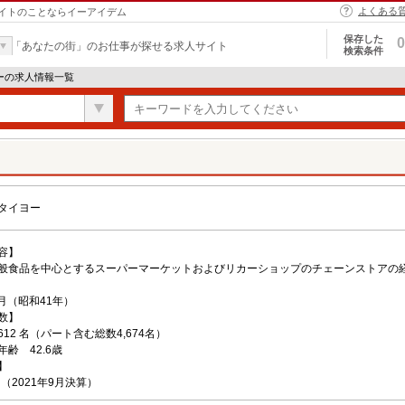
よくある
イトのことならイーアイデム
保存した
0
「あなたの街」のお仕事が探せる求人サイト
検索条件
ーの求人情報一覧
タイヨー
容】
般食品を中心とするスーパーマーケットおよびリカーショップのチェーンストアの
4月（昭和41年）
数】
12 名（パート含む総数4,674名）
齢 42.6歳
】
円（2021年9月決算）