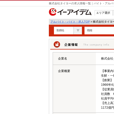
株式会社タイヨーの求人情報一覧｜バイト・アルバ
エリア選択
アルバイト・バイト・求人TOP
> 株式会社タイヨ
勤務地
職種
企業情報
企業名
株式会社
企業概要
【事業内
生鮮・一
【創業】
1966年
【従業員
社員数 6
社員平均年
【売上高
1172億