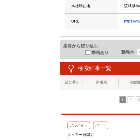
本社所在地
茨城県神
URL
https://w
条件から絞り込む
勤務地
動画あり
検索結果一覧
並び替え ：
新着順
時給順
1
2
3
アルバイト
パート
タイヨー石岡店