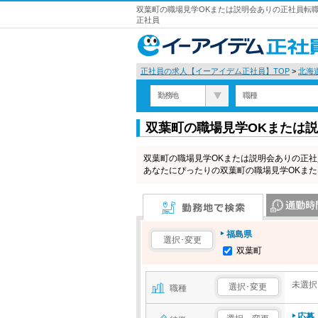
双葉町の職場見学OKまたは説明会ありの正社員転職
正社員
正社員の求人【イーアイデム正社員】TOP
>
北海
勤務地
職種
双葉町の職場見学OKまたは
双葉町の職場見学OKまたは説明会ありの正
あなたにぴったりの双葉町の職場見学OKま
勤務地で検索
通勤時間で検
福島県
選択･変更
双葉町
未選択
選択･変更
職種
応募