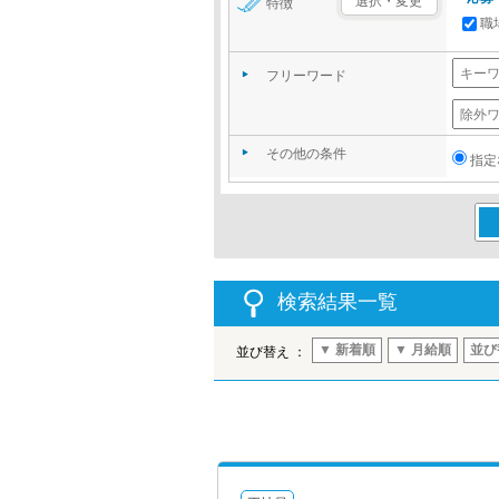
選択・変更
特徴
職
フリーワード
その他の条件
指定
この
検索結果一覧
▼ 新着順
▼ 月給順
並び
並び替え ：