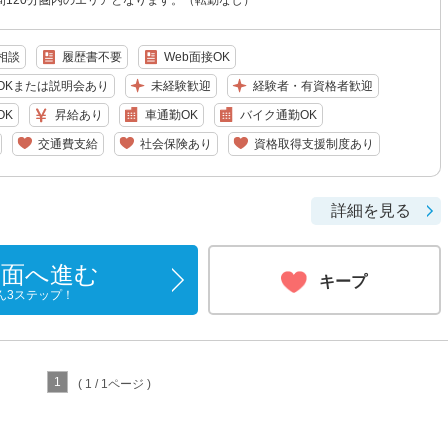
間120分圏内のエリアとなります。（転勤なし）
相談
履歴書不要
Web面接OK
OKまたは説明会あり
未経験歓迎
経験者・有資格者歓迎
OK
昇給あり
車通勤OK
バイク通勤OK
交通費支給
社会保険あり
資格取得支援制度あり
詳細を見る
画面へ進む
キープ
ん3ステップ！
1
( 1 / 1ページ )