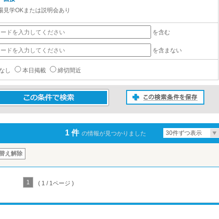
場見学OKまたは説明会あり
を含む
を含まない
なし
本日掲載
締切間近
この検索条件を保存
条件で検索
1 件
30件ずつ表示
の情報が見つかりました
替え解除
1
( 1 / 1ページ )