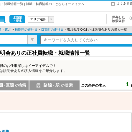
よくある
・就職情報一覧 | 就職・転職情報のことならイーアイデム
保存した
0
エリア選択
検索条件
北海道・東
道・東北
>
福島県の正社員
>
双葉町の正社員
> 職場見学OKまたは説明会ありの求人一覧
北
説明会ありの正社員転職・就職情報一覧
社員のお仕事探しはイーアイデムで！
たは説明会ありの求人情報をご紹介します。
1
この条件の求人
索
路線・駅・駅で検索
・面接