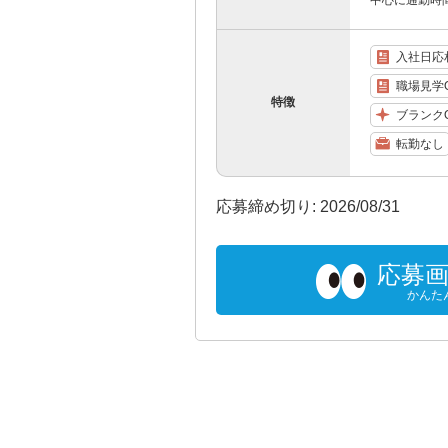
中心に通勤時
入社日応
職場見学
特徴
ブランク
転勤なし
応募締め切り: 2026/08/31
応募
かんた