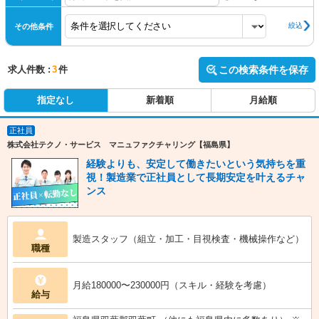
絞込
その他条件
求人件数 :
3
件
この検索条件を保存
指定なし
新着順
月給順
正社員
株式会社テクノ・サービス マニュファクチャリング【福島県】
経験よりも、安定して働きたいという気持ちを重
視！製造業で正社員として長期安定を叶えるチャ
ンス
製造スタッフ（組立・加工・目視検査・機械操作など）
職種
月給180000〜230000円（スキル・経験を考慮）
給与