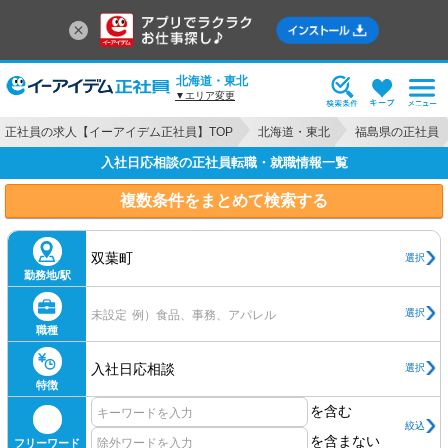
北海道・東北
▼エリア変更
正社員の求人【イーアイデム正社員】TOP
北海道・東北
福島県の正社員
入社日応相談の正社員転職・就職情報一覧
複数条件をまとめて検索する
双葉町
選択
勤務地/駅
選択
未設定
例）食品、事務、アパレル
職種
入社日応相談
選択
特徴
を含む
絞込
を含まない
フリーワード