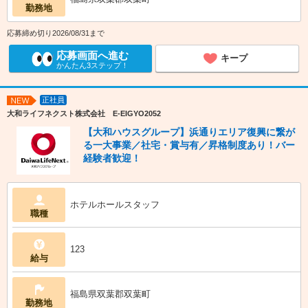
勤務地
応募締め切り2026/08/31まで
応募画面へ進む
キープ
かんたん3ステップ！
正社員
NEW
大和ライフネクスト株式会社 E-EIGYO2052
【大和ハウスグループ】浜通りエリア復興に繋が
る一大事業／社宅・賞与有／昇格制度あり！バー
経験者歓迎！
ホテルホールスタッフ
職種
123
給与
福島県双葉郡双葉町
勤務地