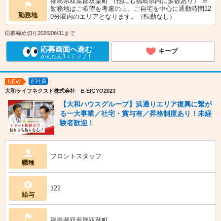
福島県双葉郡双葉町 （他にも福島県内に多数あり） ※
勤務地はご希望を考慮の上、ご自宅を中心に通勤時間12
勤務地
0分圏内のエリアとなります。（転勤なし）
応募締め切り2026/08/31まで
応募画面へ進む
キープ
かんたん3ステップ！
正社員
NEW
大和ライフネクスト株式会社 E-EIGYO2023
【大和ハウスグループ】浜通りエリア復興に繋が
る一大事業／社宅・賞与有／昇格制度あり！未経
験者歓迎！
フロントスタッフ
職種
122
給与
福島県双葉郡双葉町