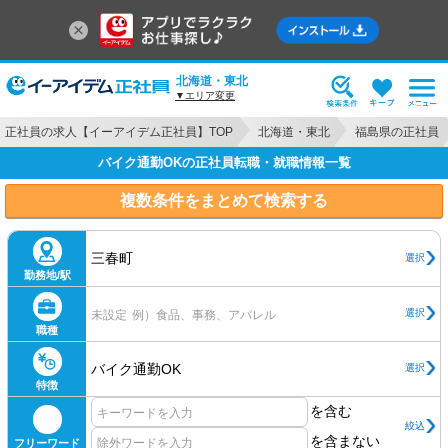
北海道・東北
▼エリア変更
正社員の求人【イーアイデム正社員】TOP
北海道・東北
福島県の正社員
バイク通勤OKの正社員転職・就職情報一覧
複数条件をまとめて検索する
三春町
選択
勤務地/駅
選択
未設定
例）食品、事務、アパレル
職種
バイク通勤OK
選択
特徴
を含む
絞込
を含まない
フリーワード