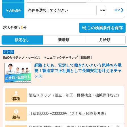
絞込
その他条件
求人件数 :
1
件
この検索条件を保存
指定なし
新着順
月給順
正社員
株式会社テクノ・サービス マニュファクチャリング【福島県】
経験よりも、安定して働きたいという気持ちを重
視！製造業で正社員として長期安定を叶えるチャ
ンス
製造スタッフ（組立・加工・目視検査・機械操作など）
職種
月給180000〜230000円（スキル・経験を考慮）
給与