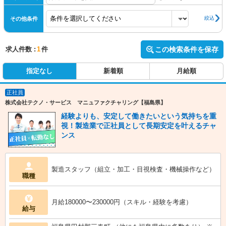
絞込
その他条件
求人件数 :
1
件
この検索条件を保存
指定なし
新着順
月給順
正社員
株式会社テクノ・サービス マニュファクチャリング【福島県】
経験よりも、安定して働きたいという気持ちを重
視！製造業で正社員として長期安定を叶えるチャ
ンス
製造スタッフ（組立・加工・目視検査・機械操作など）
職種
月給180000〜230000円（スキル・経験を考慮）
給与