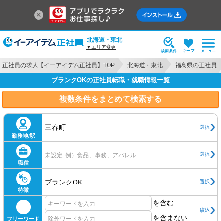
北海道・東北
▼エリア変更
正社員の求人【イーアイデム正社員】TOP
北海道・東北
福島県の正社員
ブランクOKの正社員転職・就職情報一覧
複数条件をまとめて検索する
三春町
選択
勤務地/駅
選択
未設定
例）食品、事務、アパレル
職種
ブランクOK
選択
特徴
を含む
絞込
を含まない
フリーワード