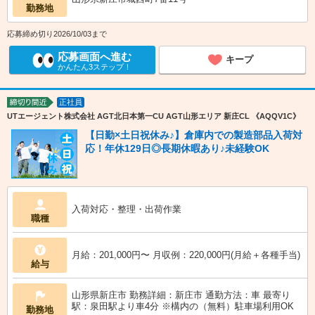
勤務地
応募締め切り2026/10/03まで
応募画面へ進む
キープ
かんたん3ステップ！
正社員
締切り間近
UTエージェント株式会社 AGT北日本第一CU AGT山形エリア 新庄CL 《AQQV1C》
【日勤×土日祝休み♪】倉庫内での製造部品入荷対
応！年休129日◎長期休暇あり♪未経験OK
入荷対応・整理・出荷作業
職種
月給：201,000円〜 月収例：220,000円(月給＋各種手当)
給与
山形県新庄市 勤務詳細：新庄市 通勤方法：車 最寄り
駅：泉田駅より車4分 ※構内の（無料）駐車場利用OK
勤務地