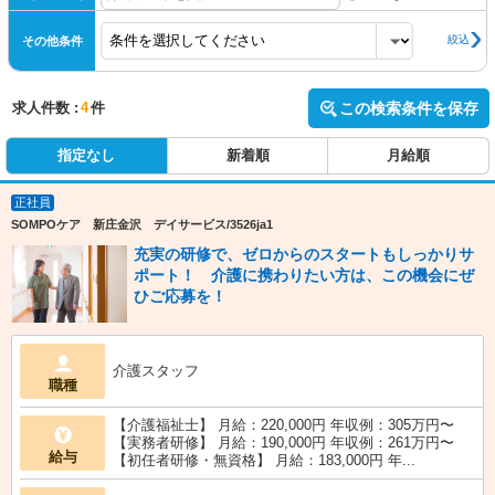
絞込
その他条件
求人件数 :
4
件
この検索条件を保存
指定なし
新着順
月給順
正社員
SOMPOケア 新庄金沢 デイサービス/3526ja1
充実の研修で、ゼロからのスタートもしっかりサ
ポート！ 介護に携わりたい方は、この機会にぜ
ひご応募を！
介護スタッフ
職種
【介護福祉士】 月給：220,000円 年収例：305万円〜
【実務者研修】 月給：190,000円 年収例：261万円〜
給与
【初任者研修・無資格】 月給：183,000円 年...