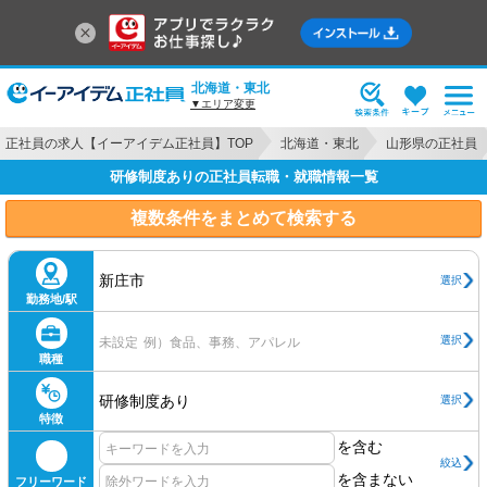
北海道・東北
▼エリア変更
正社員の求人【イーアイデム正社員】TOP
北海道・東北
山形県の正社員
研修制度ありの正社員転職・就職情報一覧
複数条件をまとめて検索する
新庄市
選択
勤務地/駅
選択
未設定
例）食品、事務、アパレル
職種
研修制度あり
選択
特徴
を含む
絞込
を含まない
フリーワード