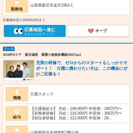
山形県新庄市金沢1863-1
勤務地
応募締め切り2026/10/03まで
応募画面へ進む
キープ
かんたん3ステップ！
正社員
SOMPOケア 新庄城西 看護小規模多機能/3527qa1
充実の研修で、ゼロからのスタートもしっかりサ
ポート！ 介護に携わりたい方は、この機会にぜ
ひご応募を！
介護スタッフ
職種
【介護福祉士】 月給：249,000円 年収例：340万円〜
【実務者研修】 月給：219,000円 年収例：300万円〜
給与
【初任者研修】 月給：212,000円 年収例：29...
山形県新庄市城西町7番11号