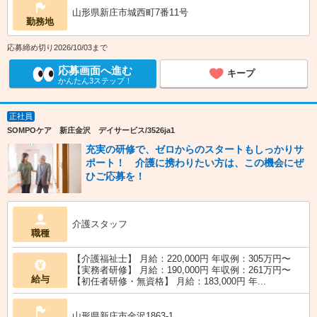
山形県新庄市城西町7番11号
勤務地
応募締め切り2026/10/03まで
応募画面へ進む
キープ
かんたん3ステップ！
正社員
SOMPOケア 新庄金沢 デイサービス/3526ja1
充実の研修で、ゼロからのスタートもしっかりサ
ポート！ 介護に携わりたい方は、この機会にぜ
ひご応募を！
介護スタッフ
職種
【介護福祉士】 月給：220,000円 年収例：305万円〜
【実務者研修】 月給：190,000円 年収例：261万円〜
給与
【初任者研修・無資格】 月給：183,000円 年...
山形県新庄市金沢1863-1