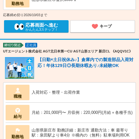
勤務地
応募締め切り2026/10/03まで
応募画面へ進む
キープ
かんたん3ステップ！
正社員
締切り間近
UTエージェント株式会社 AGT北日本第一CU AGT山形エリア 新庄CL 《AQQV1C》
【日勤×土日祝休み♪】倉庫内での製造部品入荷対
応！年休129日◎長期休暇あり♪未経験OK
入荷対応・整理・出荷作業
職種
月給：201,000円〜 月収例：220,000円(月給＋各種手当)
給与
山形県新庄市 勤務詳細：新庄市 通勤方法：車 最寄り
駅：泉田駅より車4分 ※構内の（無料）駐車場利用OK
勤務地