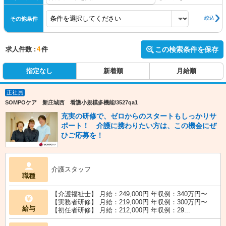
絞込
その他条件
求人件数 :
4
件
この検索条件を保存
指定なし
新着順
月給順
正社員
SOMPOケア 新庄城西 看護小規模多機能/3527qa1
充実の研修で、ゼロからのスタートもしっかりサ
ポート！ 介護に携わりたい方は、この機会にぜ
ひご応募を！
介護スタッフ
職種
【介護福祉士】 月給：249,000円 年収例：340万円〜
【実務者研修】 月給：219,000円 年収例：300万円〜
給与
【初任者研修】 月給：212,000円 年収例：29...