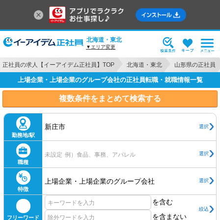
北海道・東北
▼エリア変更
正社員の求人【イーアイデム正社員】TOP
北海道・東北
山形県の正社員
上場企業・上場企業のグループ会社の正社員転職・就職情報一覧
複数条件をまとめて検索する
新庄市
選択
勤務地/駅
選択
未設定
例）食品、事務、アパレル
職種
上場企業・上場企業のグループ会社
選択
特徴
を含む
絞込
を含まない
フリーワード