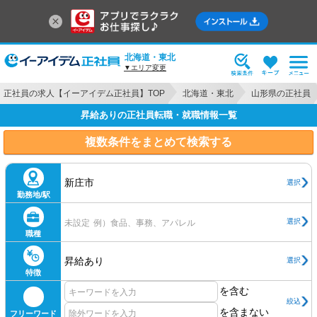
北海道・東北
▼エリア変更
正社員の求人【イーアイデム正社員】TOP
北海道・東北
山形県の正社員
昇給ありの正社員転職・就職情報一覧
複数条件をまとめて検索する
新庄市
選択
勤務地/駅
選択
未設定
例）食品、事務、アパレル
職種
昇給あり
選択
特徴
を含む
絞込
を含まない
フリーワード