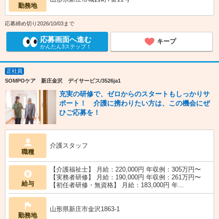
勤務地
応募締め切り2026/10/03まで
応募画面へ進む
キープ
かんたん3ステップ！
正社員
SOMPOケア 新庄金沢 デイサービス/3526ja1
充実の研修で、ゼロからのスタートもしっかりサ
ポート！ 介護に携わりたい方は、この機会にぜ
ひご応募を！
介護スタッフ
職種
【介護福祉士】 月給：220,000円 年収例：305万円〜
【実務者研修】 月給：190,000円 年収例：261万円〜
給与
【初任者研修・無資格】 月給：183,000円 年...
山形県新庄市金沢1863-1
勤務地