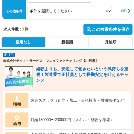
絞込
その他条件
求人件数 :
3
件
この検索条件を保存
指定なし
新着順
月給順
正社員
株式会社テクノ・サービス マニュファクチャリング【山形県】
経験よりも、安定して働きたいという気持ちを重
視！製造業で正社員として長期安定を叶えるチャ
ンス
製造スタッフ（組立・加工・目視検査・機械操作など）
職種
月給180000〜230000円（スキル・経験を考慮）
給与