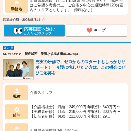
山形県新庄市 （他にも山形県内に多数あり） ※勤務地
はご希望を考慮の上、ご自宅を中心に通勤時間120分圏
勤務地
内のエリアとなります。（転勤なし）
応募締め切り2026/08/31まで
応募画面へ進む
キープ
かんたん3ステップ！
正社員
SOMPOケア 新庄城西 看護小規模多機能/3527qa1
充実の研修で、ゼロからのスタートもしっかりサ
ポート！ 介護に携わりたい方は、この機会にぜ
ひご応募を！
介護スタッフ
職種
【介護福祉士】 月給：249,000円 年収例：340万円〜
【実務者研修】 月給：219,000円 年収例：300万円〜
給与
【初任者研修】 月給：212,000円 年収例：29...
山形県新庄市城西町7番11号