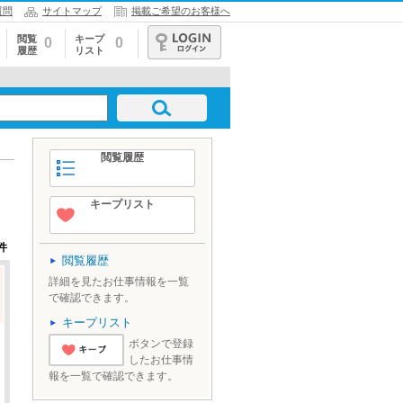
質問
サイトマップ
掲載ご希望のお客様へ
閲覧
キープ
0
0
履歴
リスト
ログイン
閲覧履歴
キープリスト
件
閲覧履歴
詳細を見たお仕事情報を一覧
で確認できます。
キープリスト
ボタンで登録
したお仕事情
'とりあえずキ
報を一覧で確認できます。
ープ'