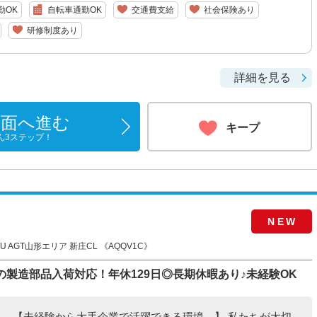
勤OK
自転車通勤OK
交通費支給
社会保険あり
研修制度あり
詳細を見る
画面へ進む
キープ
ん3ステップ！
NEW
 AGT山形エリア 新庄CL 《AQQV1C》
の製造部品入荷対応！年休129日◎長期休暇あり♪未経験OK
【未経験から大手企業で活躍できる環境―】 私たちが大切