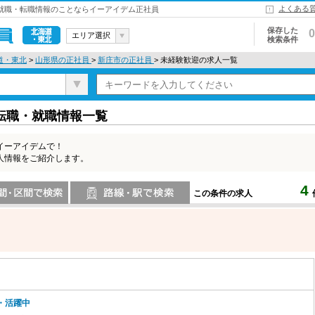
よくある
 就職・転職情報のことならイーアイデム正社員
保存した
0
エリア選択
検索条件
北海道・東
道・東北
>
山形県の正社員
>
新庄市の正社員
> 未経験歓迎の求人一覧
北
転職・就職情報一覧
イーアイデムで！
人情報をご紹介します。
4
この条件の求人
索
路線・駅・駅で検索
・活躍中