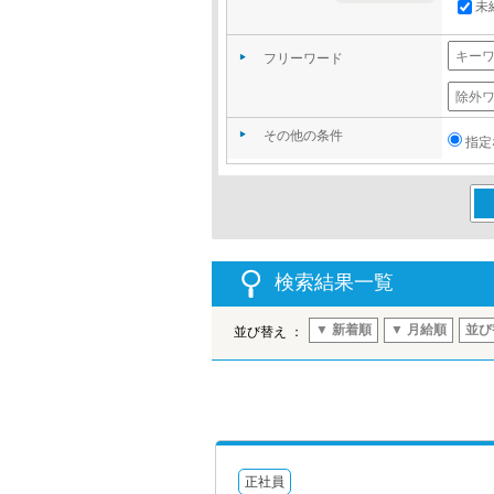
未
フリーワード
その他の条件
指定
この
検索結果一覧
▼ 新着順
▼ 月給順
並び
並び替え ：
正社員