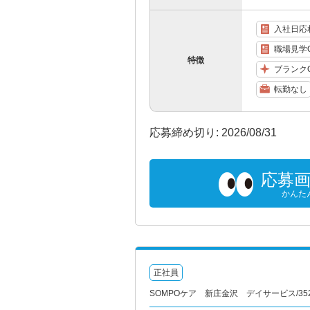
入社日応
職場見学
特徴
ブランク
転勤なし
応募締め切り: 2026/08/31
応募
かんた
正社員
SOMPOケア 新庄金沢 デイサービス/3526