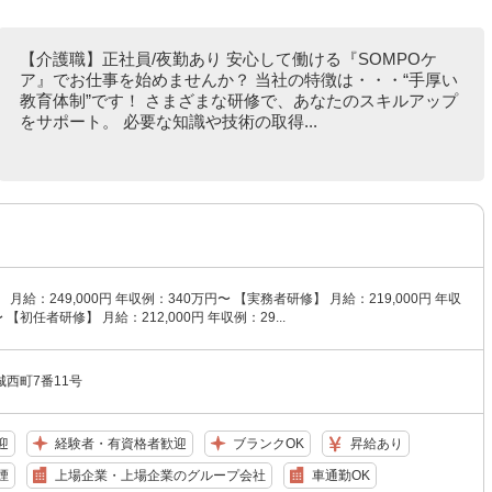
【介護職】正社員/夜勤あり 安心して働ける『SOMPOケ
ア』でお仕事を始めませんか？ 当社の特徴は・・・“手厚い
教育体制”です！ さまざまな研修で、あなたのスキルアップ
をサポート。 必要な知識や技術の取得...
月給：249,000円 年収例：340万円〜 【実務者研修】 月給：219,000円 年収
 【初任者研修】 月給：212,000円 年収例：29...
西町7番11号
迎
経験者・有資格者歓迎
ブランクOK
昇給あり
煙
上場企業・上場企業のグループ会社
車通勤OK