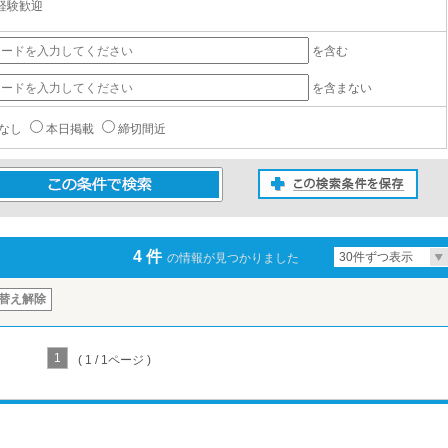
経験歓迎
を含む
を含まない
なし
本日掲載
締切間近
この検索条件を保存
条件で検索
4 件
30件ずつ表示
の情報が見つかりました
替え解除
1
( 1 / 1ページ )