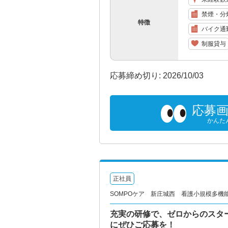
禁煙・分
特徴
バイク通
制服貸与
応募締め切り: 2026/10/03
応募
かんた
正社員
SOMPOケア 新庄城西 看護小規模多機能/3
充実の研修で、ゼロからのスタ
にぜひご応募を！