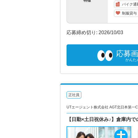
特徴
バイク通
制服貸与
応募締め切り: 2026/10/03
応募
かんた
正社員
UTエージェント株式会社 AGT北日本第一CU
【日勤×土日祝休み♪】倉庫内で