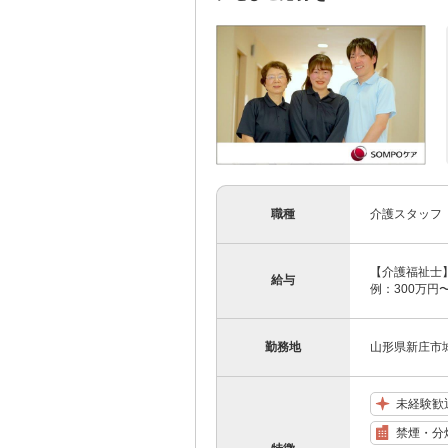
職種
介護スタッフ
【介護福祉士】 
給与
例：300万円〜
勤務地
山形県新庄市城
未経験歓
禁煙・分