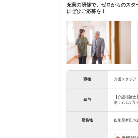
充実の研修で、ゼロからのスタ
にぜひご応募を！
職種
介護スタッフ
【介護福祉士】 
給与
例：261万円〜
勤務地
山形県新庄市金沢
未経験歓