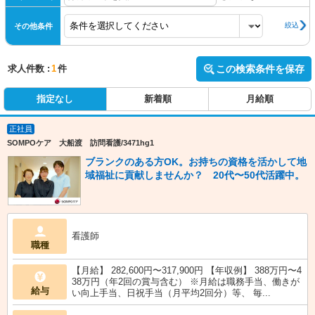
絞込
その他条件
求人件数 :
1
件
この検索条件を保存
指定なし
新着順
月給順
正社員
SOMPOケア 大船渡 訪問看護/3471hg1
ブランクのある方OK。お持ちの資格を活かして地
域福祉に貢献しませんか？ 20代〜50代活躍中。
看護師
職種
【月給】 282,600円〜317,900円 【年収例】 388万円〜4
38万円（年2回の賞与含む） ※月給は職務手当、働きが
給与
い向上手当、日祝手当（月平均2回分）等、 毎...