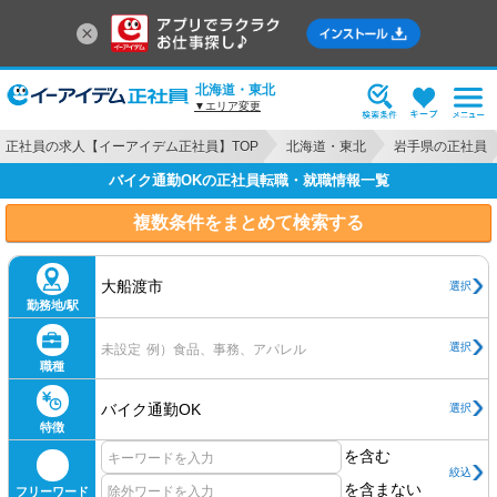
北海道・東北
▼エリア変更
正社員の求人【イーアイデム正社員】TOP
北海道・東北
岩手県の正社員
バイク通勤OKの正社員転職・就職情報一覧
複数条件をまとめて検索する
大船渡市
選択
勤務地/駅
選択
未設定
例）食品、事務、アパレル
職種
バイク通勤OK
選択
特徴
を含む
絞込
を含まない
フリーワード