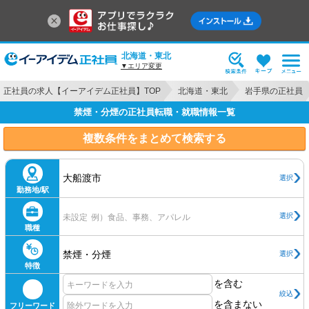
北海道・東北
▼エリア変更
正社員の求人【イーアイデム正社員】TOP
北海道・東北
岩手県の正社員
禁煙・分煙の正社員転職・就職情報一覧
複数条件をまとめて検索する
大船渡市
選択
勤務地/駅
選択
未設定
例）食品、事務、アパレル
職種
禁煙・分煙
選択
特徴
を含む
絞込
を含まない
フリーワード