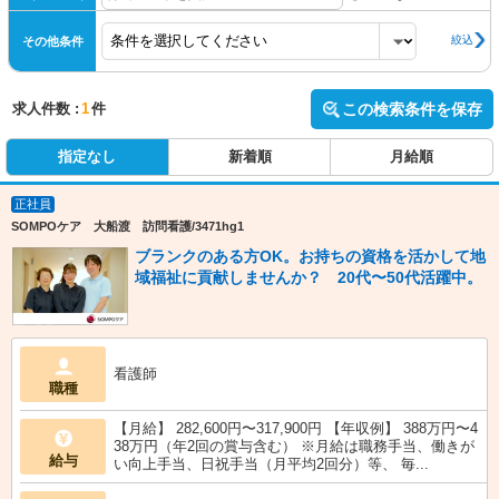
絞込
その他条件
求人件数 :
1
件
この検索条件を保存
指定なし
新着順
月給順
正社員
SOMPOケア 大船渡 訪問看護/3471hg1
ブランクのある方OK。お持ちの資格を活かして地
域福祉に貢献しませんか？ 20代〜50代活躍中。
看護師
職種
【月給】 282,600円〜317,900円 【年収例】 388万円〜4
38万円（年2回の賞与含む） ※月給は職務手当、働きが
給与
い向上手当、日祝手当（月平均2回分）等、 毎...