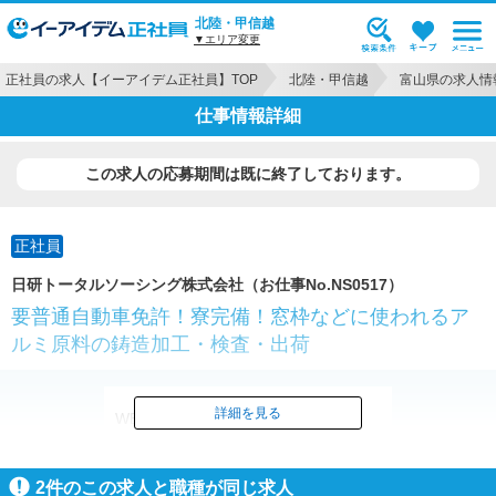
北陸・甲信越
▼エリア変更
正社員の求人【イーアイデム正社員】TOP
北陸・甲信越
富山県の求人情
仕事情報詳細
この求人の応募期間は既に終了しております。
正社員
日研トータルソーシング株式会社（お仕事No.NS0517）
要普通自動車免許！寮完備！窓枠などに使われるア
ルミ原料の鋳造加工・検査・出荷
詳細を見る
WEB/来場どちらでも新規面談で
電子マネー1000円分プレゼント！
※規定有
2
件のこの求人と職種が同じ求人