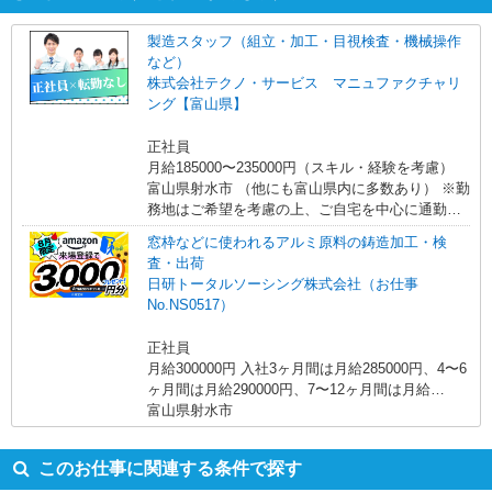
製造スタッフ（組立・加工・目視検査・機械操作
など）
株式会社テクノ・サービス マニュファクチャリ
ング【富山県】
正社員
月給185000〜235000円（スキル・経験を考慮）
富山県射水市 （他にも富山県内に多数あり） ※勤
務地はご希望を考慮の上、ご自宅を中心に通勤時
間120分圏内のエリアとなります。（転勤なし）
窓枠などに使われるアルミ原料の鋳造加工・検
査・出荷
日研トータルソーシング株式会社（お仕事
No.NS0517）
正社員
月給300000円 入社3ヶ月間は月給285000円、4〜6
ヶ月間は月給290000円、7〜12ヶ月間は月給
295000円※別途交通費支給 ＜月収＞ 321000円以
富山県射水市
上可 月給300000円＋深夜手当472円×45H
このお仕事に関連する条件で探す