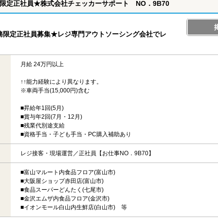
限定正社員★株式会社チェッカーサポート NO．9B70
務限定正社員募集★レジ専門アウトソーシング会社でレ
月給 24万円以上
↑↑能力経験により異なります。
※車両手当(15,000円)含む
■昇給年1回(5月)
■賞与年2回(7月・12月)
■残業代別途支給
■資格手当・子ども手当・PC購入補助あり
レジ接客・現場運営／正社員【お仕事NO．9B70】
■富山マルート内食品フロア(富山市)
■大阪屋ショップ赤田店(富山市)
■食品スーパーどんたく(七尾市)
■金沢エムザ内食品フロア(金沢市)
■イオンモール白山内生鮮店(白山市) 等