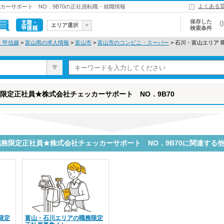
よくある
カーサポート NO．9B70の正社員転職・就職情報
保存した
0
エリア選択
検索条件
北陸・甲信
・甲信越
>
富山県の求人情報
>
富山市
>
富山市のコンビニ・スーパー
> 石川・富山エリア
越
限定正社員★株式会社チェッカーサポート NO．9B70
職務限定正社員★株式会社チェッカーサポート NO．9B70に関連する
限定
富山・石川エリアの職務限定