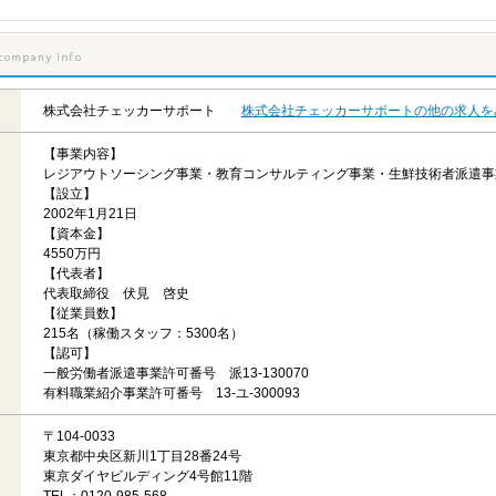
株式会社チェッカーサポート
株式会社チェッカーサポートの他の求人を
【事業内容】
レジアウトソーシング事業・教育コンサルティング事業・生鮮技術者派遣事
【設立】
2002年1月21日
【資本金】
4550万円
【代表者】
代表取締役 伏見 啓史
【従業員数】
215名（稼働スタッフ：5300名）
【認可】
一般労働者派遣事業許可番号 派13-130070
有料職業紹介事業許可番号 13-ユ-300093
〒104-0033
東京都中央区新川1丁目28番24号
東京ダイヤビルディング4号館11階