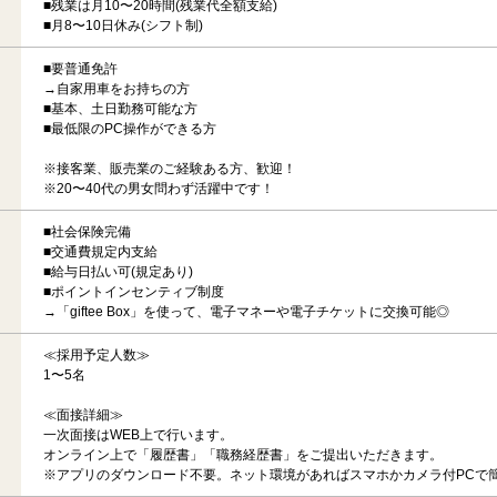
■残業は月10〜20時間(残業代全額支給)
■月8〜10日休み(シフト制)
■要普通免許
→自家用車をお持ちの方
■基本、土日勤務可能な方
■最低限のPC操作ができる方
※接客業、販売業のご経験ある方、歓迎！
※20〜40代の男女問わず活躍中です！
■社会保険完備
■交通費規定内支給
■給与日払い可(規定あり)
■ポイントインセンティブ制度
→「giftee Box」を使って、電子マネーや電子チケットに交換可能◎
≪採用予定人数≫
1〜5名
≪面接詳細≫
一次面接はWEB上で行います。
オンライン上で「履歴書」「職務経歴書」をご提出いただきます。
※アプリのダウンロード不要。ネット環境があればスマホかカメラ付PCで