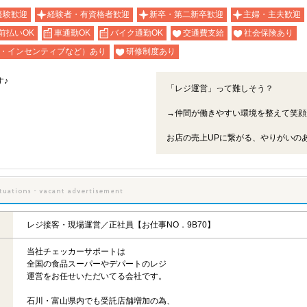
経験歓迎
経験者・有資格者歓迎
新卒・第二新卒歓迎
主婦・主夫歓迎
前払いOK
車通勤OK
バイク通勤OK
交通費支給
社会保険あり
・インセンティブなど）あり
研修制度あり
す♪
「レジ運営」って難しそう？
→仲間が働きやすい環境を整えて笑顔
お店の売上UPに繋がる、やりがいの
レジ接客・現場運営／正社員【お仕事NO．9B70】
当社チェッカーサポートは
全国の食品スーパーやデパートのレジ
運営をお任せいただいてる会社です。
石川・富山県内でも受託店舗増加の為、