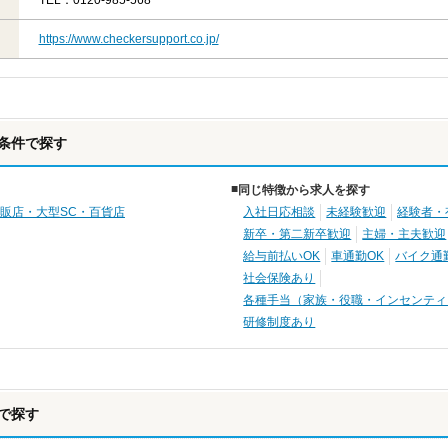
TEL：0120-985-568
https://www.checkersupport.co.jp/
条件で探す
同じ特徴から求人を探す
販店・大型SC・百貨店
入社日応相談
未経験歓迎
経験者・
新卒・第二新卒歓迎
主婦・主夫歓迎
給与前払いOK
車通勤OK
バイク通
社会保険あり
各種手当（家族・役職・インセンティ
研修制度あり
で探す