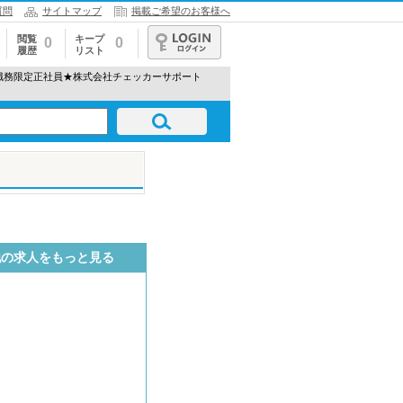
質問
サイトマップ
掲載ご希望のお客様へ
閲覧
キープ
0
0
履歴
リスト
ログイン
 職務限定正社員★株式会社チェッカーサポート
他の求人をもっと見る