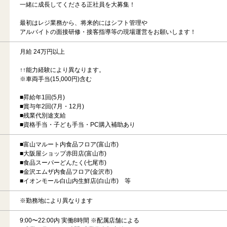
一緒に成長してくださる正社員を大募集！
最初はレジ業務から、将来的にはシフト管理や
アルバイトの面接研修・接客指導等の現場運営をお願いします！
月給 24万円以上
↑↑能力経験により異なります。
※車両手当(15,000円)含む
■昇給年1回(5月)
■賞与年2回(7月・12月)
■残業代別途支給
■資格手当・子ども手当・PC購入補助あり
■富山マルート内食品フロア(富山市)
■大阪屋ショップ赤田店(富山市)
■食品スーパーどんたく(七尾市)
■金沢エムザ内食品フロア(金沢市)
■イオンモール白山内生鮮店(白山市) 等
※勤務地により異なります
9:00〜22:00内 実働8時間 ※配属店舗による