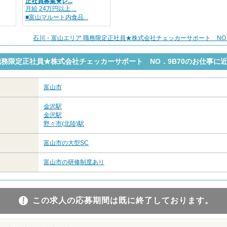
正社員募集★レ...
月給 24万円以上 ...
■富山マルート内食品...
石川・富山エリア 職務限定正社員★株式会社チェッカーサポート NO
職務限定正社員★株式会社チェッカーサポート NO．9B70のお仕事に
富山市
金沢駅
金沢駅
野々市(北陸)駅
富山市の大型SC
富山市の研修制度あり
この求人の応募期間は既に終了しております。