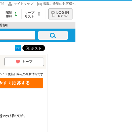
質問
サイトマップ
掲載ご希望のお客様へ
閲覧
キープ
1
0
履歴
リスト
ログイン
報詳細
キープ
07/27 ※更新日時点の最新情報です
今すぐ応募する
。超過分別途支給。