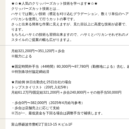
★☆★人気のクリッパーズカット技術を学べます★☆★
クリッパーズカット技術とは…
ハサミでは難しい技術（襟足を刈り込むグラデーション、数ミリ単位のヘア
バリカンを使用して行うカットの事です。
さっと出来る簡単な作業に見えますが、見た目以上に高度な技術が必要で、
ります。
もちろんハサミの技術も習得出来ますので、ハサミとバリカンそれぞれのメ
スタイルのご提案の幅も広がりますよ。
月給321,200円〜351,120円＋歩合
※能力による
★固定時間外手当（44時間）80,300円〜87,780円（勤務地による）含む
※特別条項付協定締結済
★月給例 休日出勤含む25日出社の場合
トップスタイリスト（20代 入社5年）
月給61.2万円/固定給321,200円＋歩合240,800円＋その他手当50,000円
・歩合0円〜382,000円（2025年4月給与参考）
・歩合は店舗売上に応じて支給
※万が一、最低賃金を下回る場合は調整手当で補填します。
富山県砺波市豊町2丁目13-15 Ｋビル1F