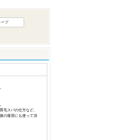
キープ
。
。
育毛スパの仕方など、
後の復習にも使って頂