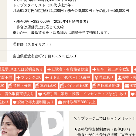
トップスタイリスト（20代 入社5年）
月給61.2万円/固定給321,200円＋歩合240,800円＋その他手当50,000円
・歩合0円〜382,000円（2025年4月給与参考）
・歩合は店舗売上に応じて支給
※万が一、最低賃金を下回る場合は調整手当で補填します。
理容師（スタイリスト）
富山県砺波市豊町2丁目13-15 Ｋビル1F
場見学OKまたは説明会あり
経験者・有資格者歓迎
新卒・第二新卒歓迎
学歴不問
ブランクOK
ミドル（40代～）活躍中
昇給あり
髪型・
OK
禁煙・分煙
車通勤OK
バイク通勤OK
自転車通勤OK
残
休・育休取得実績あり
各種手当（家族・役職・インセンティブなど）あり
度あり
資格取得支援制度あり
有休取得率80%以上
＼＼プラージュではたらくメリット！
★資格取得支援制度有（条件あり）
働きながらの免許取得可（Ｗライセ