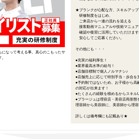
★ブランクが心配な方、スキルアップ
研修制度をはじめ、
ご来店から一連の流れを追える
接客動画マニュアルや技術マニュア
確認や復習に活用していただけます
安心してご応募ください。
その他にも・・・
ちになって考える事。真心のこもったサ
す。
●充実の福利厚生！
●業界最高水準の給与！
●店舗目標制で個人ノルマナシ♪
●店舗売上に応じて特別手当・歩合を
●予約制ではないため、お子様から高
の対応が出来ます！
●たくさんの経験を積めるからスキル
●プラージュは理容店・美容店両形態
理容師から美容師に、美容師から理容
詳しくは備考欄にも記載あり★