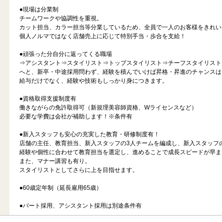
●現場は分業制
チームワークや協調性を重視。
カット担当、カラー担当等分業しているため、全員で一人のお客様をきれい
個人ノルマではなく店舗売上に応じて特別手当・歩合を支給！
●頑張った分自分に返ってくる職場
⇒アシスタント⇒スタイリスト⇒トップスタイリスト⇒チーフスタイリスト
へと、新卒・中途採用問わず、経験を積んでいけば昇格・昇進のチャンスは
給与だけでなく、経験や技術もしっかり身につきます。
●資格取得支援制度有
働きながらの免許取得可（新規理美容師資格、Wライセンスなど）
必要な学費は会社が補助します！※条件有
●新入スタッフも安心の充実した教育・研修制度有！
店舗の主任、教育担当、新入スタッフの3人チームを編成し、新入スタッフ
経験や個性に合わせて教育担当を選定し、進めることで成長スピードが早ま
また、マナー講習も有り。
スタイリストとしてさらに上を目指せます。
●60歳定年制（延長雇用65歳）
●パート採用、アシスタント採用は別途条件有