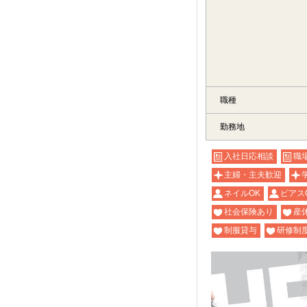
職種
勤務地
入社日応相談
職
主婦・主夫歓迎
ネイルOK
ピアス
社会保険あり
産
制服貸与
研修制