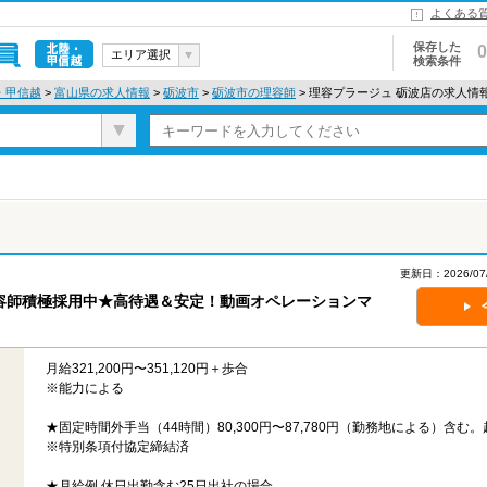
よくある
保存した
0
エリア選択
検索条件
北陸・甲信
・甲信越
>
富山県の求人情報
>
砺波市
>
砺波市の理容師
> 理容プラージュ 砺波店の求人情
越
更新日：2026/
容師積極採用中★高待遇＆安定！動画オペレーションマ
月給321,200円〜351,120円＋歩合
※能力による
★固定時間外手当（44時間）80,300円〜87,780円（勤務地による）含む
※特別条項付協定締結済
★月給例 休日出勤含む25日出社の場合