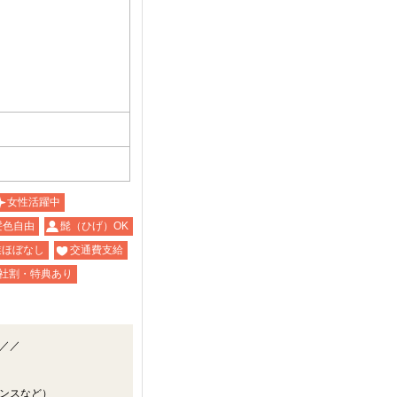
女性活躍中
髪色自由
髭（ひげ）OK
業ほぼなし
交通費支給
社割・特典あり
／／
ンスなど）