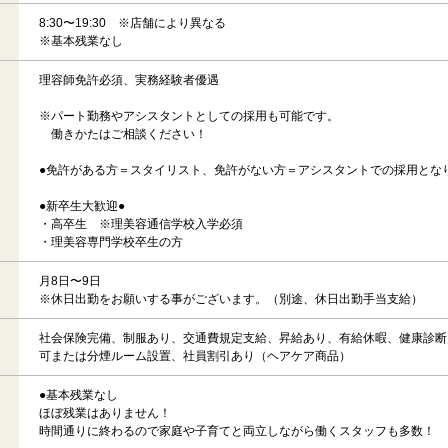
8:30〜19:30 ※店舗により異なる
※基本残業なし
理容師免許必須、実務経験者優遇
※パート勤務やアシスタントとしての採用も可能です。
働きかたはご相談ください！
●免許がある方＝スタイリスト、免許がない方＝アシスタントでの採用とな
●新卒生大歓迎●
・高卒生 ※理美容通信学校入学必須
・理美容専門学校卒生の方
月8日〜9日
※休日出勤をお願いする事がございます。（別途、休日出勤手当支給）
社会保険完備、制服あり、交通費規定支給、昇給あり、有給休暇、健康診断
可または分煙ルーム設置、社員割引あり（ヘアケア商品）
●基本残業なし
ほぼ残業はありません！
時間通りに終わるので家庭や子育てと両立しながら働くスタッフも多数！