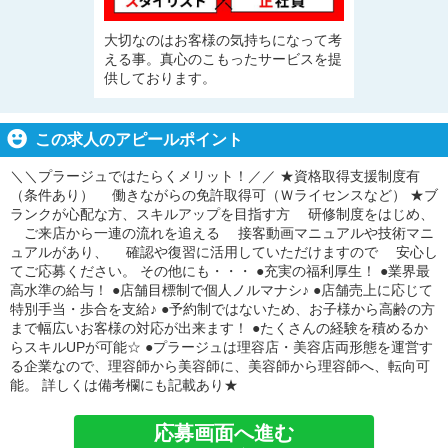
大切なのはお客様の気持ちになって考
える事。真心のこもったサービスを提
供しております。
この求人のアピールポイント
＼＼プラージュではたらくメリット！／／ ★資格取得支援制度有
（条件あり） 働きながらの免許取得可（Ｗライセンスなど） ★ブ
ランクが心配な方、スキルアップを目指す方 研修制度をはじめ、
ご来店から一連の流れを追える 接客動画マニュアルや技術マニ
ュアルがあり、 確認や復習に活用していただけますので 安心し
てご応募ください。 その他にも・・・ ●充実の福利厚生！ ●業界最
高水準の給与！ ●店舗目標制で個人ノルマナシ♪ ●店舗売上に応じて
特別手当・歩合を支給♪ ●予約制ではないため、お子様から高齢の方
まで幅広いお客様の対応が出来ます！ ●たくさんの経験を積めるか
らスキルUPが可能☆ ●プラージュは理容店・美容店両形態を運営す
る企業なので、理容師から美容師に、美容師から理容師へ、転向可
能。 詳しくは備考欄にも記載あり★
応募画面へ進む