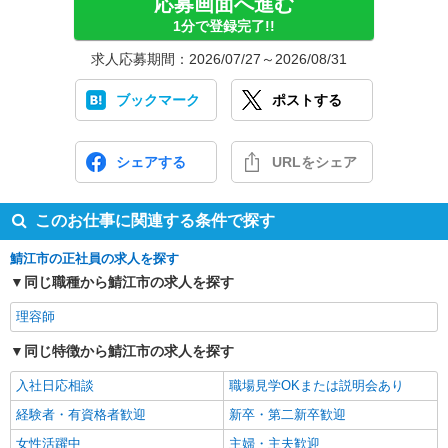
応募画面へ進む
1分で登録完了!!
求人応募期間：2026/07/27～2026/08/31
ブックマーク
ポストする
シェアする
URLをシェア
このお仕事に関連する条件で探す
鯖江市の正社員の求人を探す
同じ職種から鯖江市の求人を探す
理容師
同じ特徴から鯖江市の求人を探す
入社日応相談
職場見学OKまたは説明会あり
経験者・有資格者歓迎
新卒・第二新卒歓迎
女性活躍中
主婦・主夫歓迎