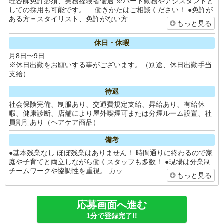
理容師免許必須、実務経験者優遇 ※パート勤務やアシスタントと
しての採用も可能です。 働きかたはご相談ください！ ●免許が
ある方＝スタイリスト、免許がない方...
もっと見る
休日・休暇
月8日〜9日
※休日出勤をお願いする事がございます。（別途、休日出勤手当
支給）
待遇
社会保険完備、制服あり、交通費規定支給、昇給あり、有給休
暇、健康診断、店舗により屋外喫煙可または分煙ルーム設置、社
員割引あり（ヘアケア商品）
備考
●基本残業なし ほぼ残業はありません！ 時間通りに終わるので家
庭や子育てと両立しながら働くスタッフも多数！ ●現場は分業制
チームワークや協調性を重視。 カッ...
もっと見る
応募画面へ進む
1分で登録完了!!