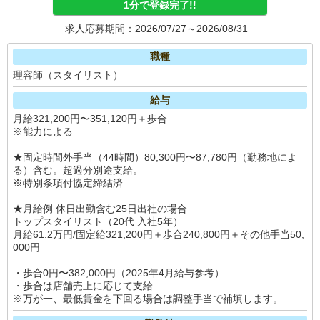
1分で登録完了!!
求人応募期間：2026/07/27～2026/08/31
職種
理容師（スタイリスト）
給与
月給321,200円〜351,120円＋歩合
※能力による
★固定時間外手当（44時間）80,300円〜87,780円（勤務地によ
る）含む。超過分別途支給。
※特別条項付協定締結済
★月給例 休日出勤含む25日出社の場合
トップスタイリスト（20代 入社5年）
月給61.2万円/固定給321,200円＋歩合240,800円＋その他手当50,
000円
・歩合0円〜382,000円（2025年4月給与参考）
・歩合は店舗売上に応じて支給
※万が一、最低賃金を下回る場合は調整手当で補填します。