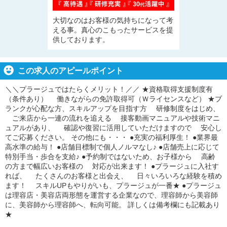
大切なのはお客様の気持ちになって考
える事。真心のこもったサービスを提
供しております。
この求人のアピールポイント
＼＼プラージュではたらくメリット！／／ ★資格取得支援制度有
（条件あり） 働きながらの免許取得可（Ｗライセンスなど） ★ブ
ランクが心配な方、スキルアップを目指す方 研修制度をはじめ、
ご来店から一連の流れを追える 接客動画マニュアルや技術マニ
ュアルがあり、 確認や復習に活用していただけますので 安心し
てご応募ください。 その他にも・・・ ●充実の福利厚生！ ●業界最
高水準の給与！ ●店舗目標制で個人ノルマなし♪ ●店舗売上に応じて
特別手当・歩合を支給♪ ●予約制ではないため、お子様から 高齢
の方まで幅広いお客様の 対応が出来ます！ ●プラージュに入社す
れば、 たくさんのお客様と出会え、 日々いろいろな経験を積め
ます！ スキルUPもやりがいも、プラージュが一番★ ●プラージュ
は理容店・美容店両形態を運営する企業なので、理容師から美容師
に、美容師から理容師へ、転向可能。 詳しくは備考欄にも記載あり
★