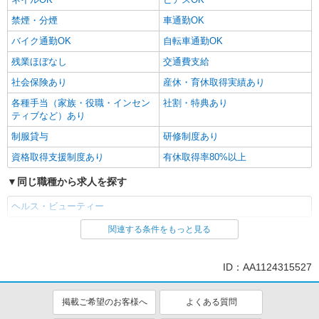
禁煙・分煙
車通勤OK
バイク通勤OK
自転車通勤OK
残業ほぼなし
交通費支給
社会保険あり
産休・育休取得実績あり
各種手当（家族・役職・インセン
社割・特典あり
ティブなど）あり
制服貸与
研修制度あり
資格取得支援制度あり
有休取得率80%以上
同じ職種から求人を探す
ヘルス・ビューティー
関連する条件をもっと見る
同じ特徴から求人を探す
ミドル（40代～）活躍中
車通勤OK
ID：AA1124315527
交通費支給
社会保険あり
産休・育休取得実績あり
掲載ご希望のお客様へ
よくある質問