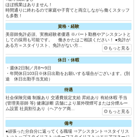
ほぼ残業はありません！
時間通りに終わるので家庭や子育てと両立しながら働くスタッフ
も多数！
資格・経験
美容師免許必須、実務経験者優遇 ※パート勤務やアシスタントと
しての採用も可能です。 働きかたはご相談ください！ ●免許が
ある方＝スタイリスト、免許がない方...
もっと見る
休日・休暇
・週休2日制／月8〜9日
・年間休日103日※休日出勤をお願いする場合がございます。(別
途 休日出勤手当支給）
待遇
社会保険完備 制服あり 交通費規定支給 昇給あり 有給休暇 手当
(管理美容師 等) 健康診断 店舗により屋外喫煙可または分煙ルー
ム設置 社員割引あり（ヘアケア商...
もっと見る
備考
●頑張った分自分に返ってくる職場 ⇒アシスタント⇒スタイリス
ト⇒トップスタイリスト⇒チーフスタイリスト⇒エリアマネージ