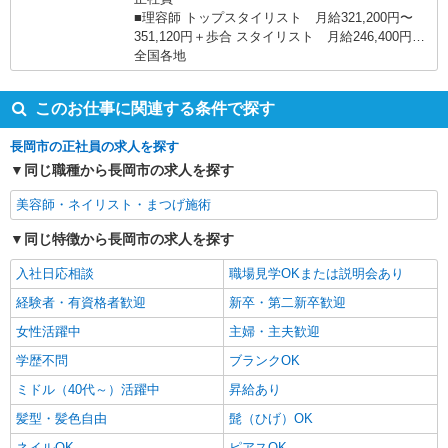
■理容師 トップスタイリスト 月給321,200円〜
351,120円＋歩合 スタイリスト 月給246,400円〜
320,320円＋歩合 ■美容師 トップスタイリスト
全国各地
月給270,160円〜299,200円＋売上特別手当 スタイ
リスト 月給237,600円〜269,280円＋売上特別手
このお仕事に関連する条件で探す
当 ※経験・能力により異なる
長岡市の正社員の求人を探す
同じ職種から長岡市の求人を探す
美容師・ネイリスト・まつげ施術
同じ特徴から長岡市の求人を探す
入社日応相談
職場見学OKまたは説明会あり
経験者・有資格者歓迎
新卒・第二新卒歓迎
女性活躍中
主婦・主夫歓迎
学歴不問
ブランクOK
ミドル（40代～）活躍中
昇給あり
髪型・髪色自由
髭（ひげ）OK
ネイルOK
ピアスOK