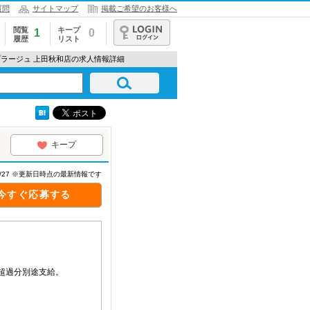
質問
サイトマップ
掲載ご希望のお客様へ
閲覧
キープ
1
0
履歴
リスト
ログイン
プラージュ 上田秋和店の求人情報詳細
キープ
07/27 ※更新日時点の最新情報です
今すぐ応募する
。超過分別途支給。