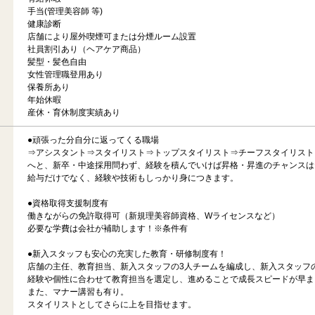
手当(管理美容師 等)
健康診断
店舗により屋外喫煙可または分煙ルーム設置
社員割引あり（ヘアケア商品）
髪型・髪色自由
女性管理職登用あり
保養所あり
年始休暇
産休・育休制度実績あり
●頑張った分自分に返ってくる職場
⇒アシスタント⇒スタイリスト⇒トップスタイリスト⇒チーフスタイリスト
へと、新卒・中途採用問わず、経験を積んでいけば昇格・昇進のチャンスは
給与だけでなく、経験や技術もしっかり身につきます。
●資格取得支援制度有
働きながらの免許取得可（新規理美容師資格、Wライセンスなど）
必要な学費は会社が補助します！※条件有
●新入スタッフも安心の充実した教育・研修制度有！
店舗の主任、教育担当、新入スタッフの3人チームを編成し、新入スタッフ
経験や個性に合わせて教育担当を選定し、進めることで成長スピードが早ま
また、マナー講習も有り。
スタイリストとしてさらに上を目指せます。