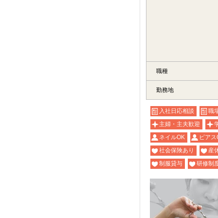
職種
勤務地
入社日応相談
職
主婦・主夫歓迎
ネイルOK
ピアス
社会保険あり
産
制服貸与
研修制