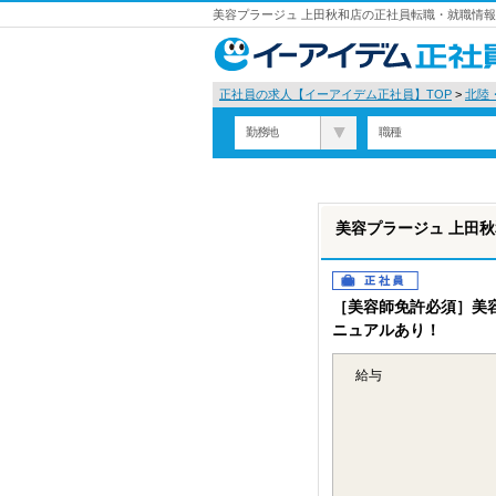
美容プラージュ 上田秋和店の正社員転職・就職情報
正社員の求人【イーアイデム正社員】TOP
>
北陸
勤務地
職種
美容プラージュ 上田
正社員
［美容師免許必須］美
ニュアルあり！
給与