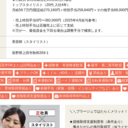
トップスタイリスト（20代 入社4年）
月給59.7万円/固定給270,160円＋特別手当258,840円＋その他手当68,000
・売上特別手当0円〜382,000円（2025年4月給与参考）
・売上特別手当は店舗売上に応じて支給
※万が一、最低賃金を下回る場合は調整手当で補填します。
美容師（スタイリスト）
長野県上田市秋和359-1
場見学OKまたは説明会あり
経験者・有資格者歓迎
新卒・第二新卒歓迎
学歴不問
ブランクOK
ミドル（40代～）活躍中
昇給あり
髪型・
OK
禁煙・分煙
車通勤OK
バイク通勤OK
自転車通勤OK
残
休・育休取得実績あり
各種手当（家族・役職・インセンティブなど）あり
度あり
資格取得支援制度あり
有休取得率80%以上
＼＼プラージュではたらくメリット！
★資格取得支援制度有（条件あり）
働きながらの免許取得可（Ｗライセ