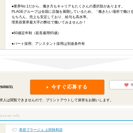
●業界No.1だから、働き方もキャリアもたくさんの選択肢があります。
PLAGEグループは全国に店舗を展開しているため、「働きたい場所で働け
もちろん、売上も安定しており、給与も高水準。
理美容業界最大手の弊社で働いてみませんか！
●60歳定年制（延長雇用65歳）
●パート採用、アシスタント採用は別途条件有
今すぐ応募する
26/08/31
求人は閲覧できませんので、プリントアウトして保管をお願いします。
美容プラージュ 上田秋和店