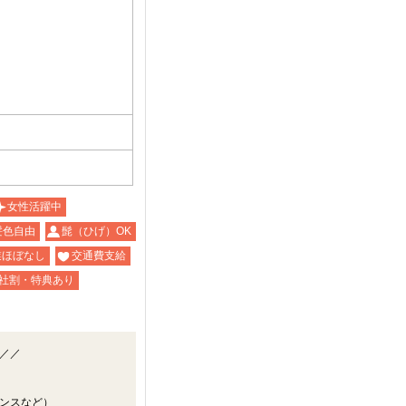
円
女性活躍中
髪色自由
髭（ひげ）OK
業ほぼなし
交通費支給
社割・特典あり
／／
ンスなど）