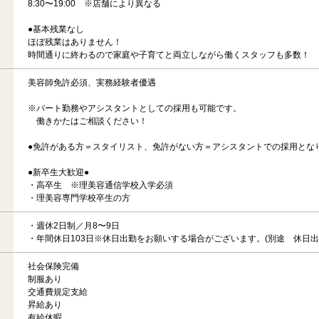
8:30〜19:00 ※店舗により異なる
●基本残業なし
ほぼ残業はありません！
時間通りに終わるので家庭や子育てと両立しながら働くスタッフも多数！
美容師免許必須、実務経験者優遇
※パート勤務やアシスタントとしての採用も可能です。
働きかたはご相談ください！
●免許がある方＝スタイリスト、免許がない方＝アシスタントでの採用とな
●新卒生大歓迎●
・高卒生 ※理美容通信学校入学必須
・理美容専門学校卒生の方
・週休2日制／月8〜9日
・年間休日103日※休日出勤をお願いする場合がございます。(別途 休日
社会保険完備
制服あり
交通費規定支給
昇給あり
有給休暇