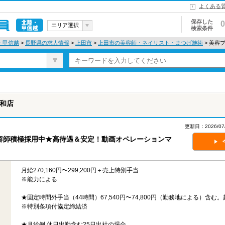
よくある
保存した
0
エリア選択
検索条件
北陸・甲信
・甲信越
>
長野県の求人情報
>
上田市
>
上田市の美容師・ネイリスト・まつげ施術
> 美容
越
秋和店
更新日：2026/
容師積極採用中★高待遇＆安定！動画オペレーションマ
月給270,160円〜299,200円＋売上特別手当
※能力による
★固定時間外手当（44時間）67,540円〜74,800円（勤務地による）含む
※特別条項付協定締結済
★月給例 休日出勤含む25日出社の場合