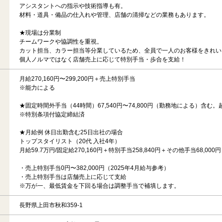
アシスタントへの指示や技術指導も有。
材料・道具・備品の仕入れや管理、店舗の清掃などの業務もあります。
★現場は分業制
チームワークや協調性を重視。
カット担当、カラー担当等分業しているため、全員で一人のお客様をきれい
個人ノルマではなく店舗売上に応じて特別手当・歩合を支給！
月給270,160円〜299,200円＋売上特別手当
※能力による
★固定時間外手当（44時間）67,540円〜74,800円（勤務地による）含む
※特別条項付協定締結済
★月給例 休日出勤含む25日出社の場合
トップスタイリスト（20代 入社4年）
月給59.7万円/固定給270,160円＋特別手当258,840円＋その他手当68,000円
・売上特別手当0円〜382,000円（2025年4月給与参考）
・売上特別手当は店舗売上に応じて支給
※万が一、最低賃金を下回る場合は調整手当で補填します。
長野県上田市秋和359-1