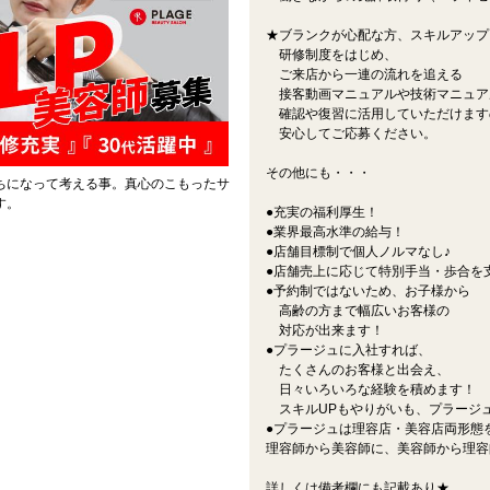
★ブランクが心配な方、スキルアップ
研修制度をはじめ、
ご来店から一連の流れを追える
接客動画マニュアルや技術マニュア
確認や復習に活用していただけます
安心してご応募ください。
その他にも・・・
ちになって考える事。真心のこもったサ
す。
●充実の福利厚生！
●業界最高水準の給与！
●店舗目標制で個人ノルマなし♪
●店舗売上に応じて特別手当・歩合を
●予約制ではないため、お子様から
高齢の方まで幅広いお客様の
対応が出来ます！
●プラージュに入社すれば、
たくさんのお客様と出会え、
日々いろいろな経験を積めます！
スキルUPもやりがいも、プラージ
●プラージュは理容店・美容店両形態
理容師から美容師に、美容師から理容
詳しくは備考欄にも記載あり★