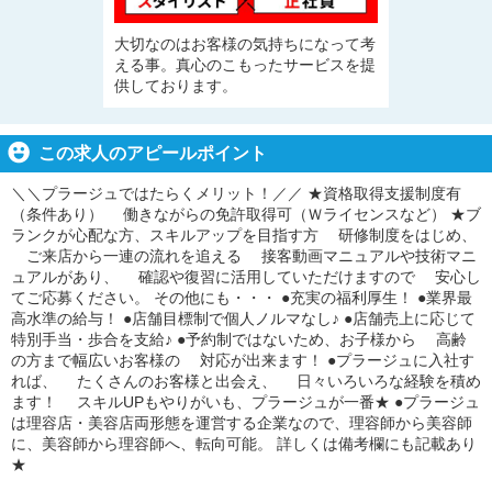
大切なのはお客様の気持ちになって考
える事。真心のこもったサービスを提
供しております。
この求人のアピールポイント
＼＼プラージュではたらくメリット！／／ ★資格取得支援制度有
（条件あり） 働きながらの免許取得可（Ｗライセンスなど） ★ブ
ランクが心配な方、スキルアップを目指す方 研修制度をはじめ、
ご来店から一連の流れを追える 接客動画マニュアルや技術マニ
ュアルがあり、 確認や復習に活用していただけますので 安心し
てご応募ください。 その他にも・・・ ●充実の福利厚生！ ●業界最
高水準の給与！ ●店舗目標制で個人ノルマなし♪ ●店舗売上に応じて
特別手当・歩合を支給♪ ●予約制ではないため、お子様から 高齢
の方まで幅広いお客様の 対応が出来ます！ ●プラージュに入社す
れば、 たくさんのお客様と出会え、 日々いろいろな経験を積め
ます！ スキルUPもやりがいも、プラージュが一番★ ●プラージュ
は理容店・美容店両形態を運営する企業なので、理容師から美容師
に、美容師から理容師へ、転向可能。 詳しくは備考欄にも記載あり
★