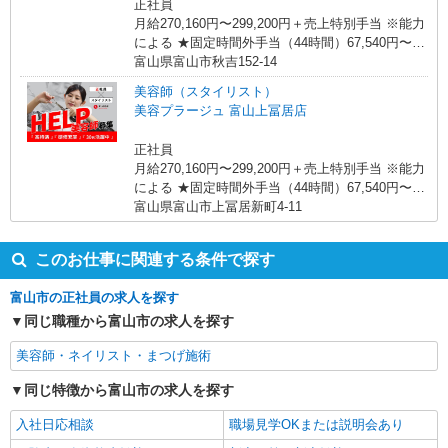
正社員
月給270,160円〜299,200円＋売上特別手当 ※能力
による ★固定時間外手当（44時間）67,540円〜
74,800円（勤務地による）含む。超過分別途支
富山県富山市秋吉152-14
給。 ※特別条項付協定締結済 ★月給例 休日出勤
美容師（スタイリスト）
含む25日出社の場合 トップスタイリスト（20代
美容プラージュ 富山上冨居店
入社4年） 月給59.7万円/固定給270,160円＋特別手
当258,840円＋その他手当68,000円 ・売上特別手
正社員
当0円〜382,000円（2025年4月給与参考） ・売上
月給270,160円〜299,200円＋売上特別手当 ※能力
特別手当は店舗売上に応じて支給 ※万が一、最低
による ★固定時間外手当（44時間）67,540円〜
賃金を下回る場合は調整手当で補填します。
74,800円（勤務地による）含む。超過分別途支
富山県富山市上冨居新町4-11
給。 ※特別条項付協定締結済 ★月給例 休日出勤
含む25日出社の場合 トップスタイリスト（20代
このお仕事に関連する条件で探す
入社4年） 月給59.7万円/固定給270,160円＋特別手
当258,840円＋その他手当68,000円 ・売上特別手
富山市の正社員の求人を探す
当0円〜382,000円（2025年4月給与参考） ・売上
同じ職種から富山市の求人を探す
特別手当は店舗売上に応じて支給 ※万が一、最低
賃金を下回る場合は調整手当で補填します。
美容師・ネイリスト・まつげ施術
同じ特徴から富山市の求人を探す
入社日応相談
職場見学OKまたは説明会あり