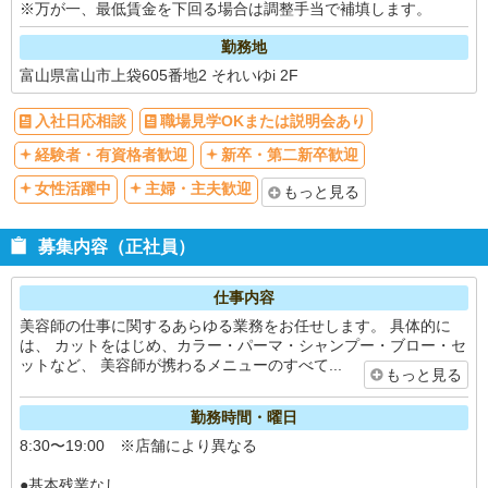
※万が一、最低賃金を下回る場合は調整手当で補填します。
勤務地
富山県富山市上袋605番地2 それいゆi 2F
入社日応相談
職場見学OKまたは説明会あり
経験者・有資格者歓迎
新卒・第二新卒歓迎
女性活躍中
主婦・主夫歓迎
もっと見る
募集内容（正社員）
仕事内容
美容師の仕事に関するあらゆる業務をお任せします。 具体的に
は、 カットをはじめ、カラー・パーマ・シャンプー・ブロー・セ
ットなど、 美容師が携わるメニューのすべて...
もっと見る
勤務時間・曜日
8:30〜19:00 ※店舗により異なる
●基本残業なし