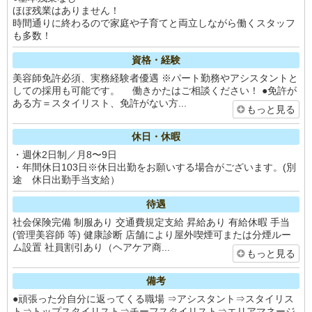
ほぼ残業はありません！
時間通りに終わるので家庭や子育てと両立しながら働くスタッフ
も多数！
資格・経験
美容師免許必須、実務経験者優遇 ※パート勤務やアシスタントと
しての採用も可能です。 働きかたはご相談ください！ ●免許が
ある方＝スタイリスト、免許がない方...
もっと見る
休日・休暇
・週休2日制／月8〜9日
・年間休日103日※休日出勤をお願いする場合がございます。(別
途 休日出勤手当支給）
待遇
社会保険完備 制服あり 交通費規定支給 昇給あり 有給休暇 手当
(管理美容師 等) 健康診断 店舗により屋外喫煙可または分煙ルー
ム設置 社員割引あり（ヘアケア商...
もっと見る
備考
●頑張った分自分に返ってくる職場 ⇒アシスタント⇒スタイリス
ト⇒トップスタイリスト⇒チーフスタイリスト⇒エリアマネージ