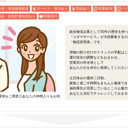
験者・有資格者歓迎
ボーナス・賞与あり
昇給あり
車通勤OK
バイ
職金・財形貯蓄制度あり
制服貸与
総合物流企業として50年の歴史を持
『コダマサービス』が今回募集するの
「物流管理者」です。
荷物の割り付けやトラックの手配はじ
運行状況の調整などをおまかせ。
営業所の司令塔として
あなたの力を存分に発揮してください
土日休みの週休二日制。
家族と過ごす時間をきちんと確保でき
福利厚生が充実しているところも魅力
あなたも当社でチャレンジしてみませ
環境をご用意◎あなたの仲間入りをお待