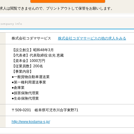
求人は閲覧できませんので、プリントアウトして保管をお願いします。
株式会社コダマサービス
株式会社コダマサービスの他の求人をみる
【設立創立】昭和48年3月
【代表者】代表取締役:佐光 恵藏
【資本金】1000万円
【従業員数】200名
【事業内容】
●一般貨物自動車運送業
●第一種利用運送事業
●倉庫業
●損害保険代理業
●生命保険代理業
〒509-0201 岐阜県可児市川合字東野71
http://www.kodama-s.jp/