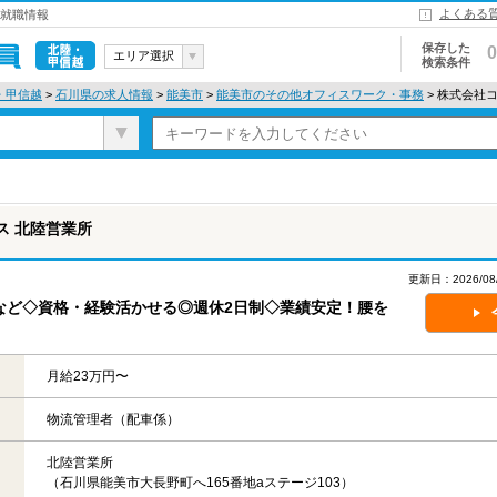
よくある
・就職情報
保存した
0
エリア選択
検索条件
北陸・甲信
・甲信越
>
石川県の求人情報
>
能美市
>
能美市のその他オフィスワーク・事務
> 株式会社
越
ス 北陸営業所
更新日：2026/
など◇資格・経験活かせる◎週休2日制◇業績安定！腰を
月給23万円〜
物流管理者（配車係）
北陸営業所
（石川県能美市大長野町へ165番地aステージ103）