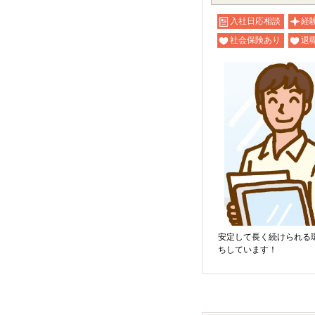
入社日応相談
経
社会保険あり
退
安定して長く続けられる
ちしています！