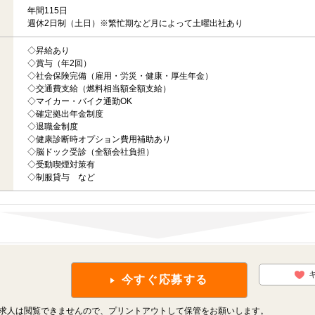
年間115日
週休2日制（土日）※繁忙期など月によって土曜出社あり
◇昇給あり
◇賞与（年2回）
◇社会保険完備（雇用・労災・健康・厚生年金）
◇交通費支給（燃料相当額全額支給）
◇マイカー・バイク通勤OK
◇確定拠出年金制度
◇退職金制度
◇健康診断時オプション費用補助あり
◇脳ドック受診（全額会社負担）
◇受動喫煙対策有
◇制服貸与 など
今すぐ応募する
求人は閲覧できませんので、プリントアウトして保管をお願いします。