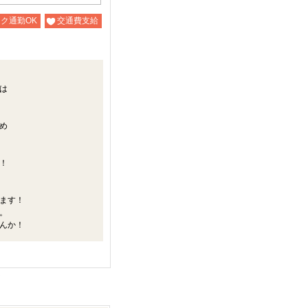
ク通勤OK
交通費支給
つ
は
め
！
ます！
。
んか！