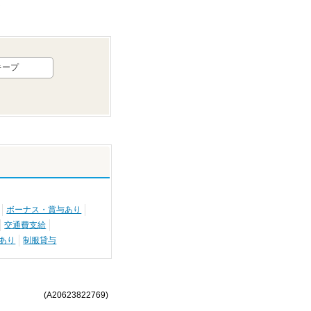
キープ
ボーナス・賞与あり
交通費支給
あり
制服貸与
(A20623822769)