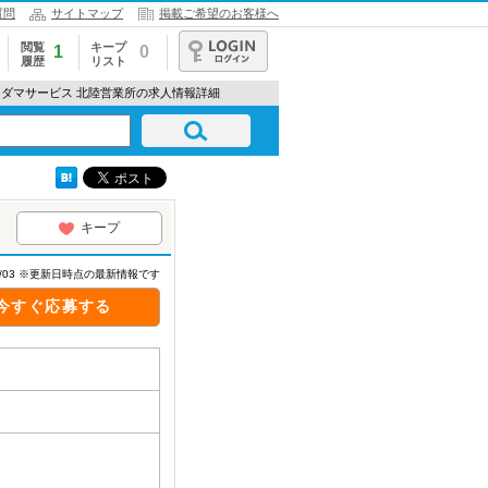
質問
サイトマップ
掲載ご希望のお客様へ
閲覧
キープ
1
0
履歴
リスト
ログイン
コダマサービス 北陸営業所の求人情報詳細
キープ
08/03 ※更新日時点の最新情報です
今すぐ応募する