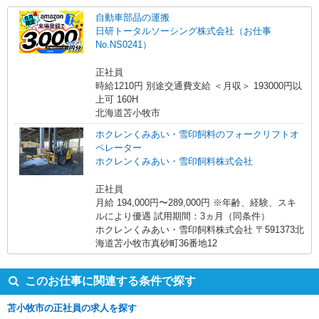
自動車部品の運搬
日研トータルソーシング株式会社（お仕事
No.NS0241）
正社員
時給1210円 別途交通費支給 ＜月収＞ 193000円以
上可 160H
北海道苫小牧市
ホクレンくみあい・雪印飼料のフォークリフトオ
ペレーター
ホクレンくみあい・雪印飼料株式会社
正社員
月給 194,000円〜289,000円 ※年齢、経験、スキ
ルにより優遇 試用期間：3ヵ月（同条件）
ホクレンくみあい・雪印飼料株式会社 〒591373北
海道苫小牧市真砂町36番地12
このお仕事に関連する条件で探す
苫小牧市の正社員の求人を探す