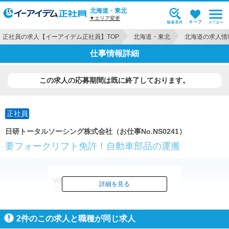
北海道・東北
▼エリア変更
正社員の求人【イーアイデム正社員】TOP
北海道・東北
北海道の求人情
仕事情報詳細
この求人の応募期間は既に終了しております。
正社員
日研トータルソーシング株式会社（お仕事No.NS0241）
要フォークリフト免許！自動車部品の運搬
WEB/来場どちらでも新規面談で
詳細を見る
電子マネー1000円分プレゼント！
※規定有
2
件のこの求人と職種が同じ求人