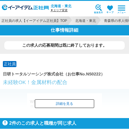
北海道・東北
▼エリア変更
正社員の求人【イーアイデム正社員】TOP
北海道・東北
青森県の求人情
仕事情報詳細
この求人の応募期間は既に終了しております。
正社員
日研トータルソーシング株式会社（お仕事No.NS0222）
未経験OK！金属材料の配合
WEB/来場どちらでも新規面談で
詳細を見る
電子マネー1000円分プレゼント！
※規定有
2
件のこの求人と職種が同じ求人