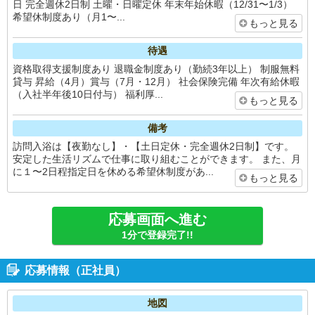
日 完全週休2日制 土曜・日曜定休 年末年始休暇（12/31〜1/3）
希望休制度あり（月1〜...
もっと見る
待遇
資格取得支援制度あり 退職金制度あり（勤続3年以上） 制服無料
貸与 昇給（4月）賞与（7月・12月） 社会保険完備 年次有給休暇
（入社半年後10日付与） 福利厚...
もっと見る
備考
訪問入浴は【夜勤なし】・【土日定休・完全週休2日制】です。
安定した生活リズムで仕事に取り組むことができます。 また、月
に１〜2日程指定日を休める希望休制度があ...
もっと見る
応募画面へ進む
1分で登録完了!!
応募情報（正社員）
地図