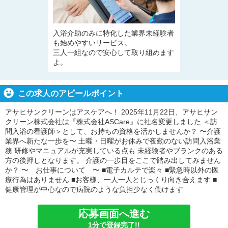
入浴介助のみに特化した業界未経験者
も始めやすいサービス。
三人一組なので安心して取り組めます
よ。
この求人のアピールポイント
アサヒサンクリーンはアスケアへ！ 2025年11月22日、アサヒサン
クリーン株式会社は『株式会社ASCare』に社名変更しました ＜訪
問入浴の看護師＞として、お持ちの資格を活かしませんか？ 〜介護
業界へ新たな一歩を〜 土曜・日曜がお休みで夜勤のない訪問入浴業
務 研修やマニュアルが充実している点も 未経験者やブランクのある
方の後押しとなります。 介護の一歩目をここで踏み出してみません
か？ 〜 お仕事について 〜 ■電子カルテで楽々 ■緊急時以外の医
療行為はありません ■お客様、一人一人とじっくり向き合えます ■
健康管理が中心なので病院のような負担少なく働けます
応募画面へ進む
1分で登録完了!!