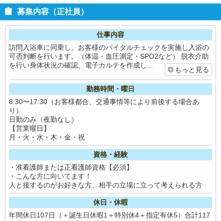
募集内容（正社員）
仕事内容
訪問入浴車に同乗し、お客様のバイタルチェックを実施し入浴の
可否判断を行います。（体温・血圧測定・SPO2など） 脱衣介助
を行い身体状況の確認、電子カルテを作成し...
もっと見る
勤務時間・曜日
8:30〜17:30（お客様都合、交通事情等により前後する場合あ
り）
日勤のみ（夜勤なし）
【営業曜日】
月・火・水・木・金・祝
資格・経験
・准看護師または正看護師資格【必須】
・こんな方に向いてます！
人と接するのがお好きな方、相手の立場に立って考えられる方
休日・休暇
年間休日107日（＋誕生日休暇1＋特別休4＋指定有休5）合計117