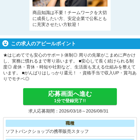
商品知識は不要！チームワークを大切
に成長したい方、安定企業で公私とも
に充実させたい方歓迎！
この求人のアピールポイント
★はじめてでも安心のサポート体制◎ 周りの先輩がこまめに声かけ
し、実務に慣れるまで寄り添います。 ■安心して長く続けられる制
度◎ 産休・育休・時短や社割など、生活面も支える仕組みを整えて
います。 ■がんばりはしっかり還元！ ・資格手当で収入UP・賞与あ
りでモチベ◎
応募画面へ進む
1分で登録完了!!
求人応募期間：2026/03/18～2026/08/31
職種
ソフトバンクショップの携帯販売スタッフ