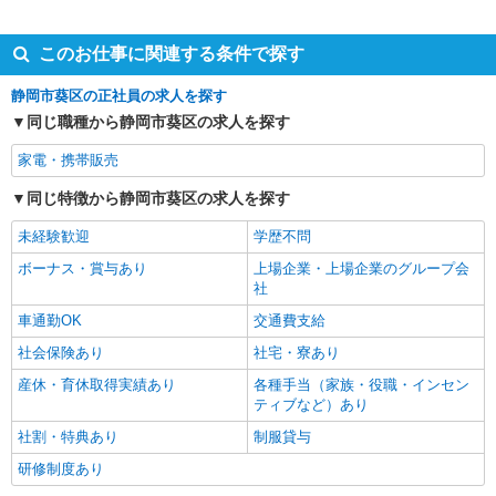
正社員
月給 250,000円 〜 298,000円 固定残業代: 40,000
このお仕事に関連する条件で探す
円 〜 47,000円（26時間相当） ＊時間外手当は時
間外労働の有無にかかわらず、固定残業代として
■ソフトバンク静岡店 静岡県 静岡市葵区 伝馬町
静岡市葵区の正社員の求人を探す
支給し、相当時間を超える時間外労働分は法定ど
3‐1 深尾ビル1階
おり追加で支給します。 試用期間あり 3ヶ月 月給
同じ職種から静岡市葵区の求人を探す
25万円以上 ※経験・能力による 【試用期間】月
家電・携帯販売
給 217000 円 〜 217000 円
同じ特徴から静岡市葵区の求人を探す
未経験歓迎
学歴不問
ボーナス・賞与あり
上場企業・上場企業のグループ会
社
車通勤OK
交通費支給
社会保険あり
社宅・寮あり
産休・育休取得実績あり
各種手当（家族・役職・インセン
ティブなど）あり
社割・特典あり
制服貸与
研修制度あり