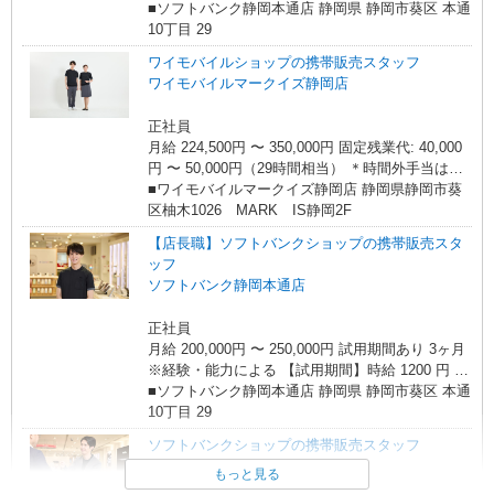
間外労働の有無にかかわらず、固定残業代として
■ソフトバンク静岡本通店 静岡県 静岡市葵区 本通
支給し、相当時間を超える時間外労働分は法定ど
10丁目 29
おり追加で支給します。 試用期間あり 3ヶ月 ※経
ワイモバイルショップの携帯販売スタッフ
験・能力による 【試用期間】時給 1200 円 〜
ワイモバイルマークイズ静岡店
1200 円
正社員
月給 224,500円 〜 350,000円 固定残業代: 40,000
円 〜 50,000円（29時間相当） ＊時間外手当は時
間外労働の有無にかかわらず、固定残業代として
■ワイモバイルマークイズ静岡店 静岡県静岡市葵
支給し、相当時間を超える時間外労働分は法定ど
区柚木1026 MARK IS静岡2F
おり追加で支給します。 試用期間あり 3ヶ月 ※経
【店長職】ソフトバンクショップの携帯販売スタ
験・能力による 【試用期間】月給 224500 円 〜
ッフ
350000 円
ソフトバンク静岡本通店
正社員
月給 200,000円 〜 250,000円 試用期間あり 3ヶ月
※経験・能力による 【試用期間】時給 1200 円 〜
1200 円
■ソフトバンク静岡本通店 静岡県 静岡市葵区 本通
10丁目 29
ソフトバンクショップの携帯販売スタッフ
ソフトバンク静岡店
もっと見る