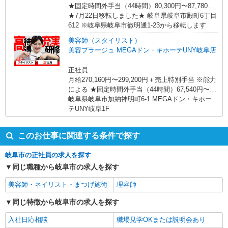
★固定時間外手当（44時間）80,300円〜87,780円
（勤務地による）含む。超過分別途支給。 ※特別
★7月22日移転しました★ 岐阜県岐阜市殿町6丁目
条項付協定締結済 ★月給例 休日出勤含む25日出
612 ※岐阜県岐阜市徹明通1-23から移転します
社の場合 トップスタイリスト（20代 入社5年） 月
美容師（スタイリスト）
給61.2万円/固定給321,200円＋歩合240,800円＋そ
美容プラージュ MEGAドン・キホーテUNY岐阜店
の他手当50,000円 ・歩合0円〜382,000円（2025年
4月給与参考） ・歩合は店舗売上に応じて支給 ※
正社員
万が一、最低賃金を下回る場合は調整手当で補填
月給270,160円〜299,200円＋売上特別手当 ※能力
します。
による ★固定時間外手当（44時間）67,540円〜
74,800円（勤務地による）含む。超過分別途支
岐阜県岐阜市加納神明町6-1 MEGAドン・キホー
給。 ※特別条項付協定締結済 ★月給例 休日出勤
テUNY岐阜1F
含む25日出社の場合 トップスタイリスト（20代
入社4年） 月給59.7万円/固定給270,160円＋特別手
このお仕事に関連する条件で探す
当258,840円＋その他手当68,000円 ・売上特別手
当0円〜382,000円（2025年4月給与参考） ・売上
岐阜市の正社員の求人を探す
特別手当は店舗売上に応じて支給 ※万が一、最低
同じ職種から岐阜市の求人を探す
賃金を下回る場合は調整手当で補填します。
美容師・ネイリスト・まつげ施術
理容師
同じ特徴から岐阜市の求人を探す
入社日応相談
職場見学OKまたは説明会あり