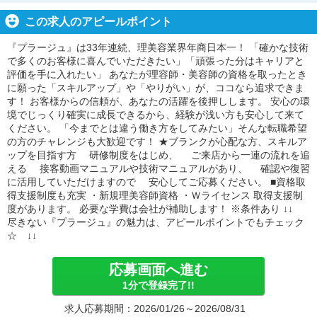
この求人のアピールポイント
『プラージュ』は33年連続、理美容業界年商日本一！ 「確かな技術
で多くのお客様に喜んでいただきたい」「頑張った分はキャリアと
評価を手に入れたい」 あなたが理容師・美容師の資格を取ったとき
に願った「スキルアップ」や「やりがい」が、ココなら追求できま
す！ お客様からの信頼が、あなたの活躍を後押しします。 安心の環
境でじっくり確実に成長できるから、経験が浅い方も安心して来て
ください。 「今までとは違う働き方をしてみたい」そんな転職希望
の方のチャレンジも大歓迎です！ ★ブランクが心配な方、スキルア
ップを目指す方 研修制度をはじめ、 ご来店から一連の流れを追
える 接客動画マニュアルや技術マニュアルがあり、 確認や復習
に活用していただけますので 安心してご応募ください。 ■資格取
得支援制度も充実 ・新規理美容師資格 ・Ｗライセンス 取得支援制
度があります。 必要な学費は会社が補助します！ ※条件あり ↓↓
尽きない『プラージュ』の魅力は、アピールポイントでもチェック
☆ ↓↓
応募画面へ進む
1分で登録完了!!
求人応募期間：2026/01/26～2026/08/31