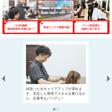
頑張った分キャリアアップが望めま
お客様の立場
す。安定した環境でスキルを磨けるか
スを。幅広い
ら、定着率もバツグン！
ーションは学