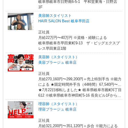
岐阜県岐阜市日野南6-5-1 平和堂東海・日野店
1F
美容師スタイリスト
HAIR SALON Best 岐阜早田店
正社員
月給22万円〜40万円 ※資格・経験による
岐阜県岐阜市早田東町9-13 ザ・ビッグエクスプ
レス早田東店1階
美容師（スタイリスト）
美容プラージュ 岐阜店
正社員
月給270,160円〜299,200円＋売上特別手当 ※能力
による ★固定時間外手当（44時間）67,540円〜
74,800円（勤務地による）含む。超過分別途支
★7月22日移転しました★ 岐阜県岐阜市殿町6丁目
給。 ※特別条項付協定締結済 ★月給例 休日出勤
612 ※岐阜県岐阜市神田町5-16 長良ビル1Fから移
含む25日出社の場合 トップスタイリスト（20代
転します
理容師（スタイリスト）
入社4年） 月給59.7万円/固定給270,160円＋特別手
理容プラージュ 岐阜店
当258,840円＋その他手当68,000円 ・売上特別手
当0円〜382,000円（2025年4月給与参考） ・売上
正社員
特別手当は店舗売上に応じて支給 ※万が一、最低
月給321,200円〜351,120円＋歩合 ※能力による
賃金を下回る場合は調整手当で補填します。