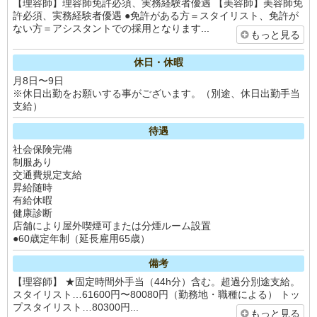
【理容師】理容師免許必須、実務経験者優遇 【美容師】美容師免
許必須、実務経験者優遇 ●免許がある方＝スタイリスト、免許が
ない方＝アシスタントでの採用となります...
もっと見る
休日・休暇
月8日〜9日
※休日出勤をお願いする事がございます。（別途、休日出勤手当
支給）
待遇
社会保険完備
制服あり
交通費規定支給
昇給随時
有給休暇
健康診断
店舗により屋外喫煙可または分煙ルーム設置
●60歳定年制（延長雇用65歳）
備考
【理容師】 ★固定時間外手当（44h分）含む。超過分別途支給。
スタイリスト…61600円〜80080円（勤務地・職種による） トッ
プスタイリスト…80300円...
もっと見る